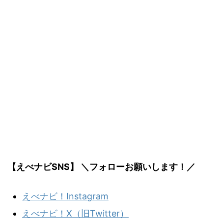
【えべナビSNS】 ＼フォローお願いします！／
えべナビ！Instagram
えべナビ！X（旧Twitter）