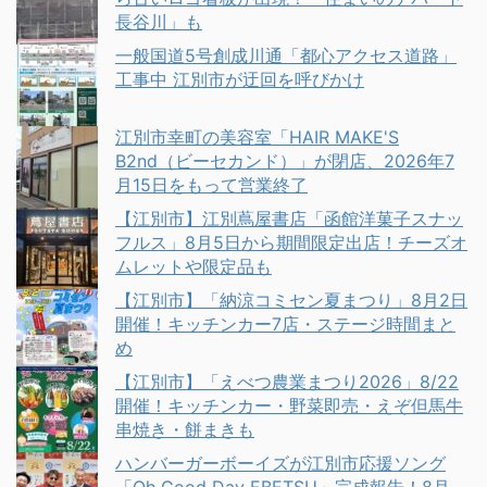
長谷川」も
一般国道5号創成川通「都心アクセス道路」
工事中 江別市が迂回を呼びかけ
江別市幸町の美容室「HAIR MAKE'S
B2nd（ビーセカンド）」が閉店、2026年7
月15日をもって営業終了
【江別市】江別蔦屋書店「函館洋菓子スナッ
フルス」8月5日から期間限定出店！チーズオ
ムレットや限定品も
【江別市】「納涼コミセン夏まつり」8月2日
開催！キッチンカー7店・ステージ時間まと
め
【江別市】「えべつ農業まつり2026」8/22
開催！キッチンカー・野菜即売・えぞ但馬牛
串焼き・餅まきも
ハンバーガーボーイズが江別市応援ソング