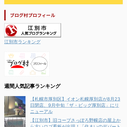
ブログ村プロフィール
江別市ランキング
週間人気記事ランキング
【札幌市厚別区】イオン札幌厚別店が8月23
日閉店、9月中旬「ザ・ビッグ厚別店」にリ
ニューアル
【江別市】旧コープさっぽろ野幌店の屋上か
ら古いロゴ看板が出現！「住まいのデパート