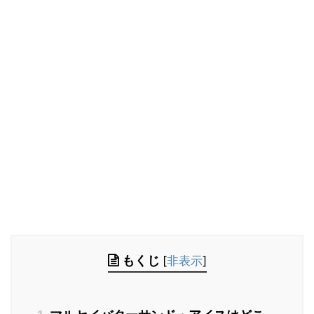
もくじ
[
非表示
]