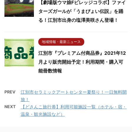
【劇場版ウマ娘Fビレッジコラボ】ファイ
ターズガールが「うまぴょい伝説」を踊
る！江別市出身の塩澤美咲さん登場！
地域情報・最新ニュース
江別市『プレミアム付商品券』2021年12
月より販売開始予定！利用期間・購入可
能冊数情報
PREV
江別市セラミックアートセンター夏祭り！一日無料開
放！
NEXT
【どさんこ旅行券】利用可能施設一覧（ホテル・宿・
温泉・観光施設など）