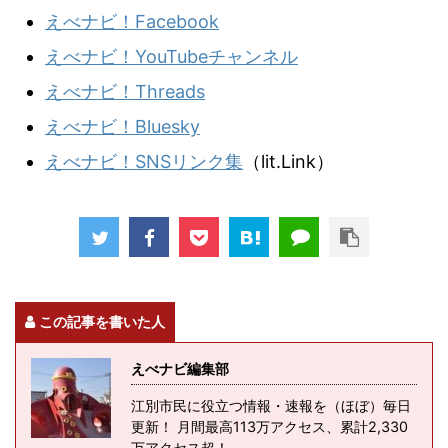
えべナビ！Facebook
えべナビ！YouTubeチャンネル
えべナビ！Threads
えべナビ！Bluesky
えべナビ！SNSリンク集
（lit.Link）
この記事を書いた人
えべナビ編集部
江別市民に役立つ情報・速報を（ほぼ）毎日
更新！ 月間最高113万アクセス、累計2,330
万アクセス超！