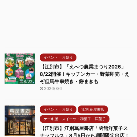
イベント・お祭り
【江別市】「えべつ農業まつり2026」
8/22開催！キッチンカー・野菜即売・え
ぞ但馬牛串焼き・餅まきも
2026/8/6
イベント・お祭り
江別 蔦屋書店
ケーキ屋・スイーツ・和菓子・洋菓子
【江別市】江別蔦屋書店「函館洋菓子ス
ナッフルス」8月5日から期間限定出店！