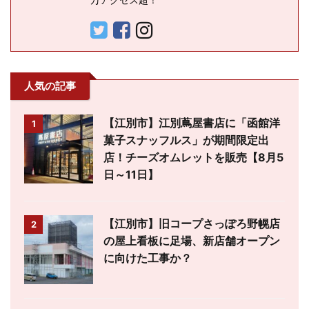
人気の記事
【江別市】江別蔦屋書店に「函館洋
1
菓子スナッフルス」が期間限定出
店！チーズオムレットを販売【8月5
日～11日】
【江別市】旧コープさっぽろ野幌店
2
の屋上看板に足場、新店舗オープン
に向けた工事か？