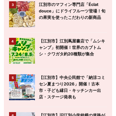
江別市のマフィン専門店「Éclat
3
douce」にドライフルーツ登場！旬
の果実を使ったこだわりの新商品
【江別市】江別蔦屋書店で「ムシキ
4
ャンプ」初開催！世界のカブトム
シ・クワガタ約20種類が集合
【江別市】中央公民館で「納涼コミ
5
セン夏まつり2026」開催！古本
市・子ども縁日・キッチンカー出
店・ステージ発表も
【江別市】旧江別小学校横の道路が
6