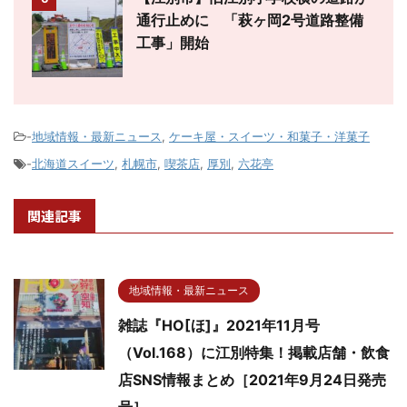
通行止めに 「萩ヶ岡2号道路整備
工事」開始
-
地域情報・最新ニュース
,
ケーキ屋・スイーツ・和菓子・洋菓子
-
北海道スイーツ
,
札幌市
,
喫茶店
,
厚別
,
六花亭
関連記事
地域情報・最新ニュース
雑誌『HO[ほ]』2021年11月号
（Vol.168）に江別特集！掲載店舗・飲食
店SNS情報まとめ［2021年9月24日発売