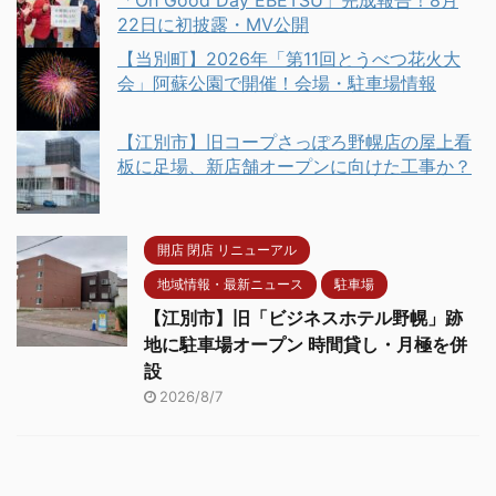
「Oh Good Day EBETSU」完成報告！8月
22日に初披露・MV公開
【当別町】2026年「第11回とうべつ花火大
会」阿蘇公園で開催！会場・駐車場情報
【江別市】旧コープさっぽろ野幌店の屋上看
板に足場、新店舗オープンに向けた工事か？
開店 閉店 リニューアル
地域情報・最新ニュース
駐車場
【江別市】旧「ビジネスホテル野幌」跡
地に駐車場オープン 時間貸し・月極を併
設
2026/8/7