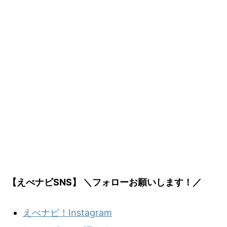
【えべナビSNS】 ＼フォローお願いします！／
えべナビ！Instagram