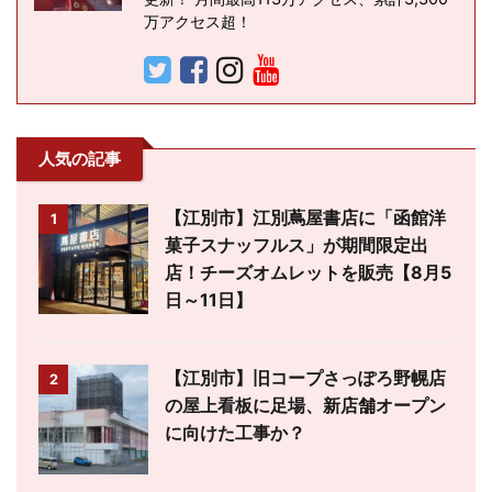
万アクセス超！
人気の記事
【江別市】江別蔦屋書店に「函館洋
1
菓子スナッフルス」が期間限定出
店！チーズオムレットを販売【8月5
日～11日】
【江別市】旧コープさっぽろ野幌店
2
の屋上看板に足場、新店舗オープン
に向けた工事か？