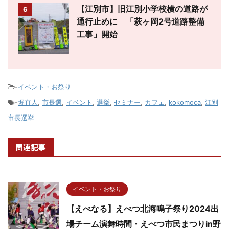
【江別市】旧江別小学校横の道路が
6
通行止めに 「萩ヶ岡2号道路整備
工事」開始
-
イベント・お祭り
-
堀直人
,
市長選
,
イベント
,
選挙
,
セミナー
,
カフェ
,
kokomoca
,
江別
市長選挙
関連記事
イベント・お祭り
【えべなる】えべつ北海鳴子祭り2024出
場チーム演舞時間・えべつ市民まつりin野