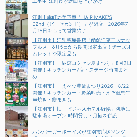
工事中 江別市が迂回を呼びかけ
江別市幸町の美容室「HAIR MAKE'S
B2nd（ビーセカンド）」が閉店、2026年7
月15日をもって営業終了
【江別市】江別蔦屋書店「函館洋菓子スナッ
フルス」8月5日から期間限定出店！チーズオ
ムレットや限定品も
【江別市】「納涼コミセン夏まつり」8月2日
開催！キッチンカー7店・ステージ時間まと
め
【江別市】「えべつ農業まつり2026」8/22
開催！キッチンカー・野菜即売・えぞ但馬牛
串焼き・餅まきも
【江別市】旧「ビジネスホテル野幌」跡地に
駐車場オープン 時間貸し・月極を併設
ハンバーガーボーイズが江別市応援ソング