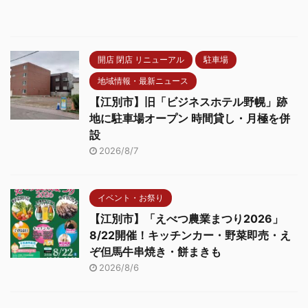
開店 閉店 リニューアル
駐車場
地域情報・最新ニュース
【江別市】旧「ビジネスホテル野幌」跡
地に駐車場オープン 時間貸し・月極を併
設
2026/8/7
イベント・お祭り
【江別市】「えべつ農業まつり2026」
8/22開催！キッチンカー・野菜即売・え
ぞ但馬牛串焼き・餅まきも
2026/8/6