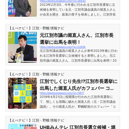
https://ebetsunopporo.com/?p=36640
3日）
党 野村 和宏（62） 2,818.13票【当選】 無所属
2023年2月3日、今年春に行われる江別市長選挙に立
岡 英彦（50） 2,55...
候補を表明している元・江別市議会議員の堀直人さん
が会見を開き、政策の骨子を発表しました。江別市長
選挙に立候補 堀直人氏が会見 政策の骨子を発表（20
23年2月3日）2023年2月3日に開かれた会見で、江別
【えべナビ！】江別・野幌 情報ナビ
市長選挙に向けて政策の骨子を発表した元市議会議
員・堀直人さん。上記の冊子は「くらしがいちばん」
元江別市議の堀直人さん、江別市長
をコンセプトに政策をまとめたパンフレット「HORI R
選挙に出馬を表明！
EPORT」で、以下の三原則・重点政策を掲げていま
https://ebetsunopporo.com/?p=33656
す。 くらしを最優先に考える 課題を価値に変える 成
元江別市議会議員の堀直人さんが来年2023年春に行わ
熟した未来をつ...
れる江別市長選挙に立候補すると表明しました。元江
別市議の堀直人さん、江別市長選挙に出馬を表明！20
22年8月31日、 元江別市議の堀直人さんは自身のSNS
にて、2023年春の江別市長選挙に出馬する意向を固め
【えべナビ！】江別・野幌 情報ナビ
たと発表がありました。『えべナビ』の取材に対し堀
さんは、「前回は動き出すのが遅く、市民の方々の声
江別でしくじり先生!?江別市長選挙に
を聞くことも、政策を伝えることも充分にできません
出馬した堀直人氏がカフェバー ココ
でした。今回は時間をかけて市民議論を巻き起こし、
https://ebetsunopporo.com/?p=15917
モカで講演！
住民生活を第一に考えるまちづくり運動を育てていき
2019年4月21日に投開票が行われた江別市長選挙に
たいですね。」と語...
て、惜しくも現職に破れた堀直人氏（元・江別市議会
議員）。その堀直人氏が、野幌駅前のカフェバー「コ
コモカ」にて、選挙について熱く語る特別講義を行う
とのことです。今江別で一番ホットな男・堀直人氏、
【えべナビ！】江別・野幌 情報ナビ
どんなことを語るのでしょうか？気になりますね！
「しくじり先生はBARにいる」江別市長選挙を戦った
UHBみんテレ 江別市長選立候補・堀