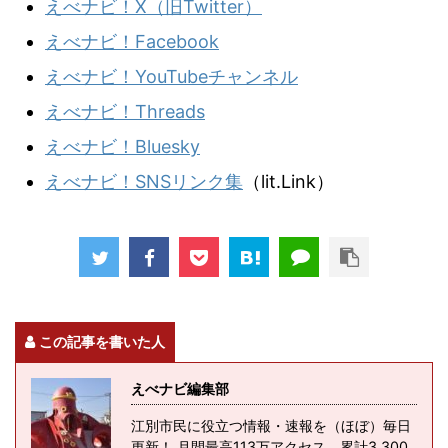
えべナビ！X（旧Twitter）
えべナビ！Facebook
えべナビ！YouTubeチャンネル
えべナビ！Threads
えべナビ！Bluesky
えべナビ！SNSリンク集
（lit.Link）
この記事を書いた人
えべナビ編集部
江別市民に役立つ情報・速報を（ほぼ）毎日
更新！ 月間最高113万アクセス、累計3,300