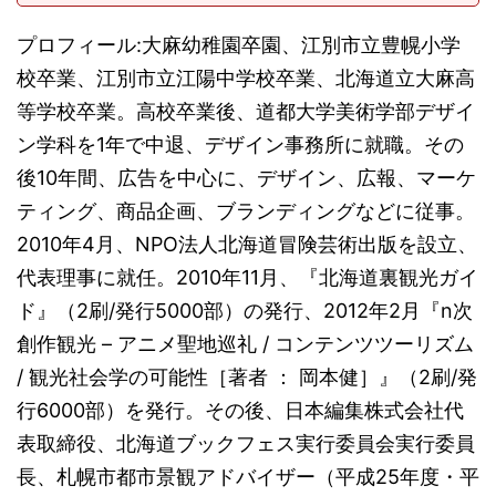
プロフィール:大麻幼稚園卒園、江別市立豊幌小学
校卒業、江別市立江陽中学校卒業、北海道立大麻高
等学校卒業。高校卒業後、道都大学美術学部デザイ
ン学科を1年で中退、デザイン事務所に就職。その
後10年間、広告を中心に、デザイン、広報、マーケ
ティング、商品企画、ブランディングなどに従事。
2010年4月、NPO法人北海道冒険芸術出版を設立、
代表理事に就任。2010年11月、『北海道裏観光ガイ
ド』（2刷/発行5000部）の発行、2012年2月『n次
創作観光 – アニメ聖地巡礼 / コンテンツツーリズム
/ 観光社会学の可能性［著者 ： 岡本健］』（2刷/発
行6000部）を発行。その後、日本編集株式会社代
表取締役、北海道ブックフェス実行委員会実行委員
長、札幌市都市景観アドバイザー（平成25年度・平