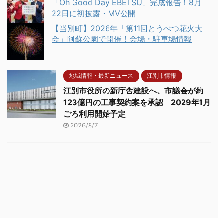
「Oh Good Day EBETSU」完成報告！8月
22日に初披露・MV公開
【当別町】2026年「第11回とうべつ花火大
会」阿蘇公園で開催！会場・駐車場情報
地域情報・最新ニュース
江別市情報
江別市役所の新庁舎建設へ、市議会が約
123億円の工事契約案を承認 2029年1月
ごろ利用開始予定
2026/8/7