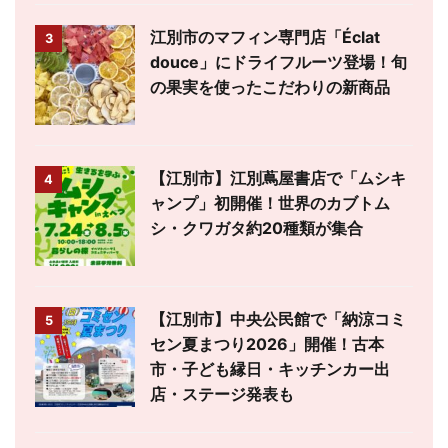
江別市のマフィン専門店「Éclat
3
douce」にドライフルーツ登場！旬
の果実を使ったこだわりの新商品
【江別市】江別蔦屋書店で「ムシキ
4
ャンプ」初開催！世界のカブトム
シ・クワガタ約20種類が集合
【江別市】中央公民館で「納涼コミ
5
セン夏まつり2026」開催！古本
市・子ども縁日・キッチンカー出
店・ステージ発表も