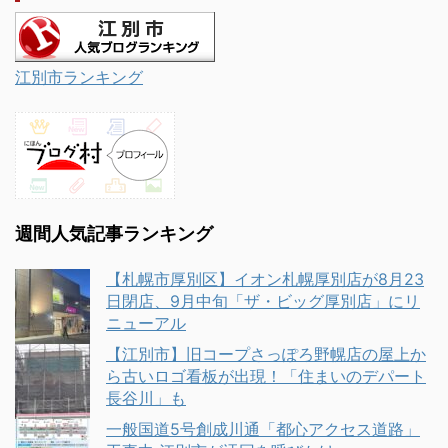
江別市ランキング
週間人気記事ランキング
【札幌市厚別区】イオン札幌厚別店が8月23
日閉店、9月中旬「ザ・ビッグ厚別店」にリ
ニューアル
【江別市】旧コープさっぽろ野幌店の屋上か
ら古いロゴ看板が出現！「住まいのデパート
長谷川」も
一般国道5号創成川通「都心アクセス道路」