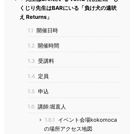
くじり先生はBARにいる「負け犬の遠吠
え Returns」
1.1
開催日時
1.2
開催時間
1.3
受講料
1.4
定員
1.5
申込
1.6
講師:堀直人
1.6.1
イベント会場kokomoca
の場所アクセス地図