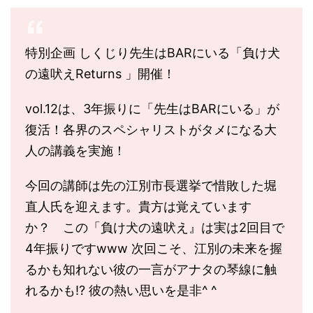
特別企画 しくじり先生はBARにいる「負け犬
の遠吠えReturns 」開催！
vol.12は、3年振りに「先生はBARにいる」が
復活！各界のスペシャリストがタメになる大
人の講義を実施！
今回の講師は先の江別市長選挙で惜敗した堀
直人氏を迎えます。貴方は覚えています
か？ この「負け犬の遠吠え』は実は2回目で
4年振りですwww 次回こそ、江別の未来を握
るかも知れない彼の一言がアナタの琴線に触
れるかも⁉︎‬ 彼の熱い思いを是非^ ^