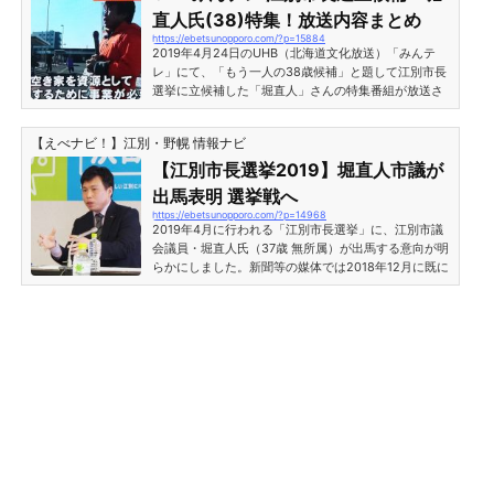
堀直人氏降臨！カフェバー・ココモカにて「先生はBA
直人氏(38)特集！放送内容まとめ
Rにいる”特別企画” しくじり先生はBARにいる」の開
https://ebetsunopporo.com/?p=15884
催が決定しました。講師は、江別市長選挙で現職と激
2019年4月24日のUHB（北海道文化放送）「みんテ
闘の末破れた堀直人さん...
レ」にて、「もう一人の38歳候補」と題して江別市長
選挙に立候補した「堀直人」さんの特集番組が放送さ
れました。2019年4月21日に投開票が行われた「江別
市長選挙」。現職市長に立ち向かったのは38歳の若き
【えべナビ！】江別・野幌 情報ナビ
市議・堀直人氏でした。同月、新しく北海道知事とな
った鈴木直道知事とは同い年の堀直人氏、「もう一人
【江別市長選挙2019】堀直人市議が
の38歳候補」の選挙密着取材の様子です。UHBみんテ
出馬表明 選挙戦へ
レ 江別市長選立候補・堀直人氏(38)特集番組の冒頭、
https://ebetsunopporo.com/?p=14968
8年前の堀直人氏の映像が流れました。この当時、北
2019年4月に行われる「江別市長選挙」に、江別市議
海道裏観光ガイドという...
会議員・堀直人氏（37歳 無所属）が出馬する意向が明
らかにしました。新聞等の媒体では2018年12月に既に
その旨の報道がされています。現市長である三好昇市
長は4選を目指し出馬表明をしており、2019年1月11日
現在のところ、2人の一騎打ちといった選挙戦になる
見通しです。その堀直人氏の所信表明記者会見が2019
年1月11日（金）江別市民会館にて行われました。江別
市長選挙に堀直人市議立候補 所信表明2019年1月11
日、江別市民会館にて行われた堀直人江別市議会議
員・所信表明演説の様...