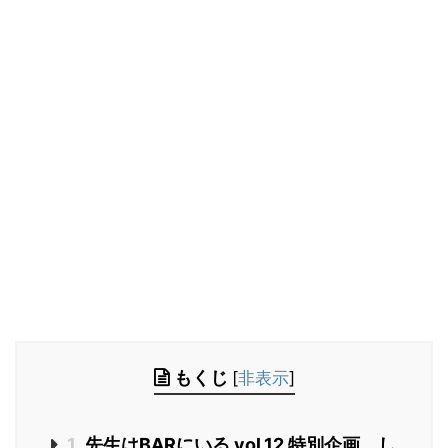
もくじ
[
非表示
]
1
先生はBARにいる vol.12 特別企画 し