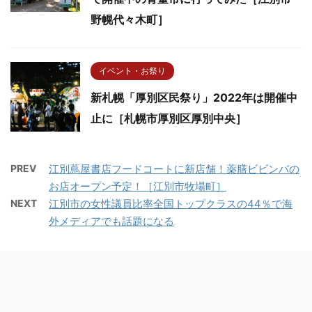
野幌代々木町］
イベント・お祭り
新札幌「厚別区民祭り」2022年は開催中
止に［札幌市厚別区厚別中央］
PREV
江別蔦屋書店フードコートに新店舗！薬膳ビビンバの
お店オープン予定！［江別市牧場町］
NEXT
江別市の女性議員比率全国トップクラスの44％で海
外メディアでも話題になる