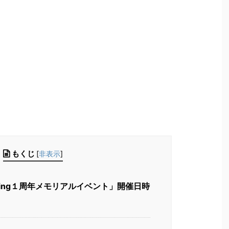
もくじ
[
非表示
]
azzling１周年メモリアルイベント」開催日時