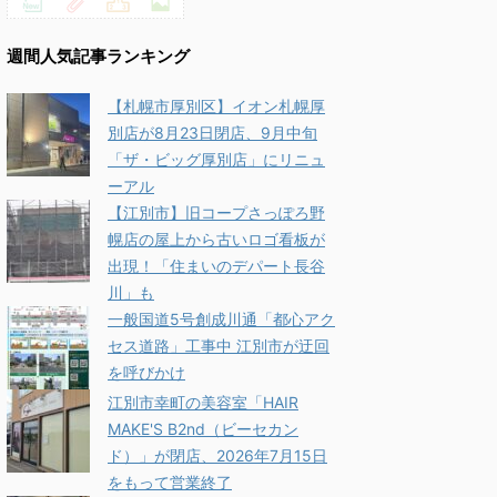
週間人気記事ランキング
【札幌市厚別区】イオン札幌厚
別店が8月23日閉店、9月中旬
「ザ・ビッグ厚別店」にリニュ
ーアル
【江別市】旧コープさっぽろ野
幌店の屋上から古いロゴ看板が
出現！「住まいのデパート長谷
川」も
一般国道5号創成川通「都心アク
セス道路」工事中 江別市が迂回
を呼びかけ
江別市幸町の美容室「HAIR
MAKE'S B2nd（ビーセカン
ド）」が閉店、2026年7月15日
をもって営業終了