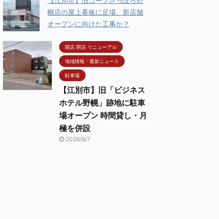
【江別市】旧コープさっぽろ野
幌店の屋上看板に足場、新店舗
オープンに向けた工事か？
開店 閉店 リニューアル
地域情報・最新ニュース
駐車場
【江別市】旧「ビジネス
ホテル野幌」跡地に駐車
場オープン 時間貸し・月
極を併設
2026/8/7