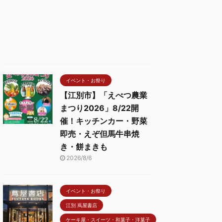
イベント・お祭り
【江別市】「えべつ農業
まつり2026」8/22開
催！キッチンカー・野菜
即売・えぞ但馬牛串焼
き・餅まきも
2026/8/6
イベント・お祭り
江別 蔦屋書店
ケーキ屋・スイーツ・和菓子・洋菓子