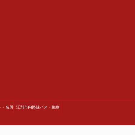
ト・名所
江別市内路線バス・路線
図・時刻表