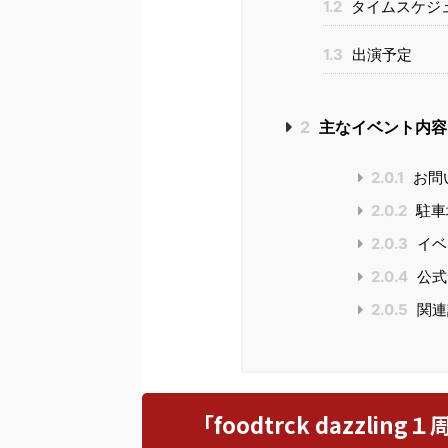
1.2
タイムスケジ
1.3
出演予定
2
主なイベント内容
2.0.1
お問
2.0.2
駐車
2.0.3
イベ
2.0.4
公式
2.0.5
関連
「foodtrck dazzl