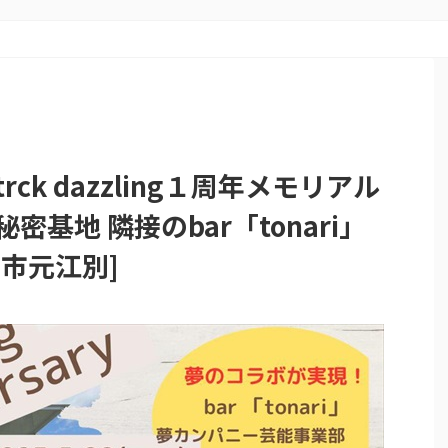
rck dazzling１周年メモリアル
密基地 隣接のbar「tonari」
別市元江別]