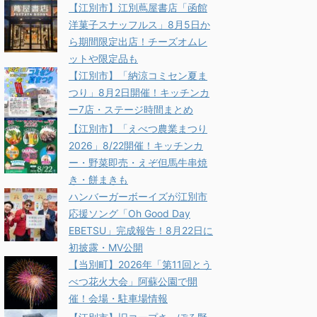
【江別市】江別蔦屋書店「函館
洋菓子スナッフルス」8月5日か
ら期間限定出店！チーズオムレ
ットや限定品も
【江別市】「納涼コミセン夏ま
つり」8月2日開催！キッチンカ
ー7店・ステージ時間まとめ
【江別市】「えべつ農業まつり
2026」8/22開催！キッチンカ
ー・野菜即売・えぞ但馬牛串焼
き・餅まきも
ハンバーガーボーイズが江別市
応援ソング「Oh Good Day
EBETSU」完成報告！8月22日に
初披露・MV公開
【当別町】2026年「第11回とう
べつ花火大会」阿蘇公園で開
催！会場・駐車場情報