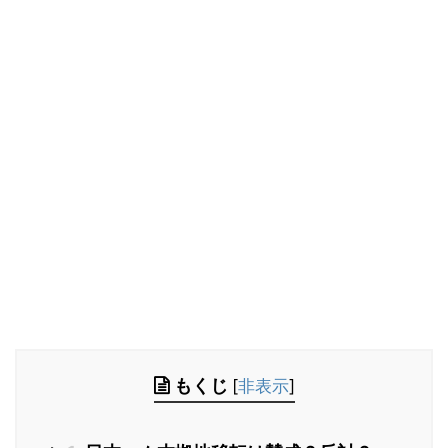
もくじ
[
非表示
]