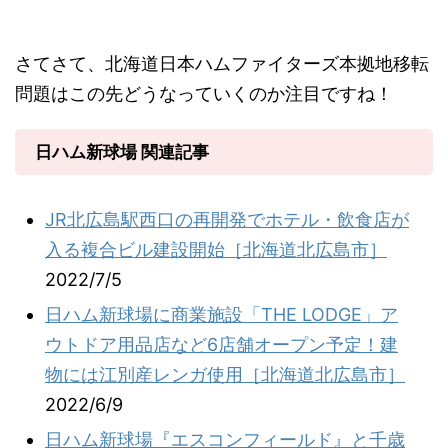
さてさて、北海道日本ハムファイターズ本拠地移転
問題はこの先どうなっていくのか注目ですね！
日ハム新球場 関連記事
JR北広島駅西口の再開発でホテル・飲食店が
入る複合ビル建設開始［北海道北広島市］
2022/7/5
日ハム新球場に商業施設「THE LODGE」ア
ウトドア用品店など6店舗オープン予定！建
物には江別産レンガ使用［北海道北広島市］
2022/6/9
日ハム新球場『エスコンフィールド』と千歳