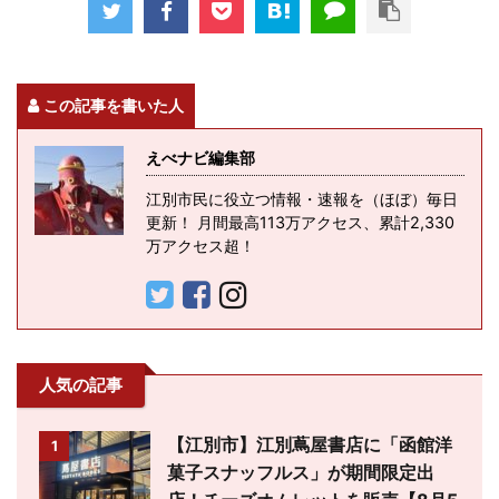
この記事を書いた人
えべナビ編集部
江別市民に役立つ情報・速報を（ほぼ）毎日
更新！ 月間最高113万アクセス、累計2,330
万アクセス超！
人気の記事
【江別市】江別蔦屋書店に「函館洋
1
菓子スナッフルス」が期間限定出