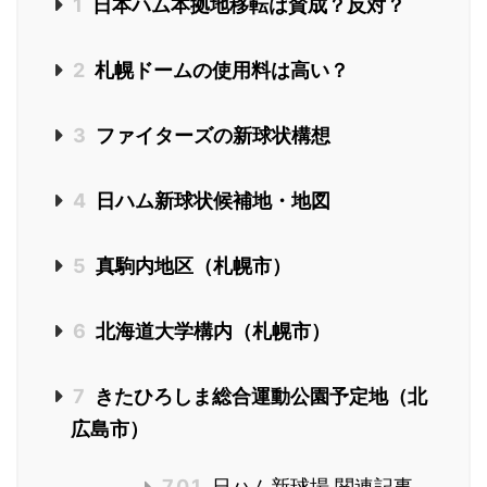
1
日本ハム本拠地移転は賛成？反対？
2
札幌ドームの使用料は高い？
3
ファイターズの新球状構想
4
日ハム新球状候補地・地図
5
真駒内地区（札幌市）
6
北海道大学構内（札幌市）
7
きたひろしま総合運動公園予定地（北
広島市）
7.0.1
日ハム新球場 関連記事