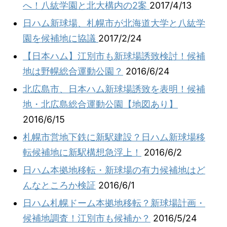
へ！八紘学園と北大構内の2案
2017/4/13
日ハム新球場、札幌市が北海道大学と八紘学
園を候補地に協議
2017/2/24
【日本ハム】江別市も新球場誘致検討！候補
地は野幌総合運動公園？
2016/6/24
北広島市、日本ハム新球場誘致を表明！候補
地・北広島総合運動公園【地図あり】
2016/6/15
札幌市営地下鉄に新駅建設？日ハム新球場移
転候補地に新駅構想急浮上！
2016/6/2
日ハム本拠地移転・新球場の有力候補地はど
んなところか検証
2016/6/1
日ハム札幌ドーム本拠地移転？新球場計画・
候補地調査！江別市も候補か？
2016/5/24