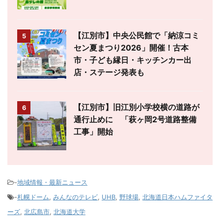
【江別市】中央公民館で「納涼コミ
5
セン夏まつり2026」開催！古本
市・子ども縁日・キッチンカー出
店・ステージ発表も
【江別市】旧江別小学校横の道路が
6
通行止めに 「萩ヶ岡2号道路整備
工事」開始
-
地域情報・最新ニュース
-
札幌ドーム
,
みんなのテレビ
,
UHB
,
野球場
,
北海道日本ハムファイタ
ーズ
,
北広島市
,
北海道大学