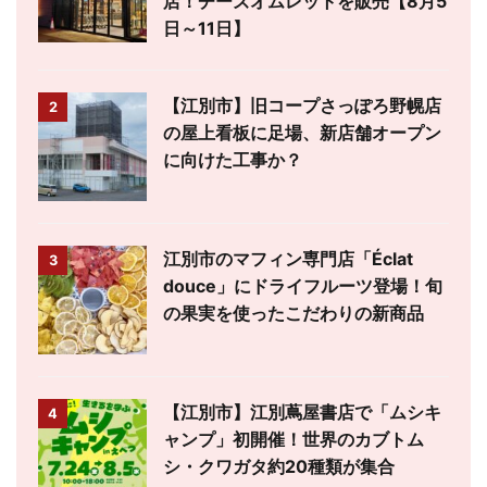
店！チーズオムレットを販売【8月5
日～11日】
【江別市】旧コープさっぽろ野幌店
2
の屋上看板に足場、新店舗オープン
に向けた工事か？
江別市のマフィン専門店「Éclat
3
douce」にドライフルーツ登場！旬
の果実を使ったこだわりの新商品
【江別市】江別蔦屋書店で「ムシキ
4
ャンプ」初開催！世界のカブトム
シ・クワガタ約20種類が集合