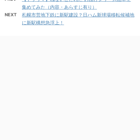
集めてみた（内容・あらすじ有り）
NEXT
札幌市営地下鉄に新駅建設？日ハム新球場移転候補地
に新駅構想急浮上！