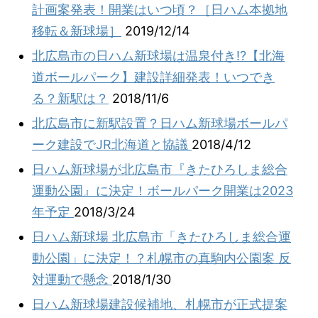
計画案発表！開業はいつ頃？［日ハム本拠地
移転＆新球場］
2019/12/14
北広島市の日ハム新球場は温泉付き!?【北海
道ボールパーク】建設詳細発表！いつでき
る？新駅は？
2018/11/6
北広島市に新駅設置？日ハム新球場ボールパ
ーク建設でJR北海道と協議
2018/4/12
日ハム新球場が北広島市『きたひろしま総合
運動公園』に決定！ボールパーク開業は2023
年予定
2018/3/24
日ハム新球場 北広島市「きたひろしま総合運
動公園」に決定！？札幌市の真駒内公園案 反
対運動で懸念
2018/1/30
日ハム新球場建設候補地、札幌市が正式提案