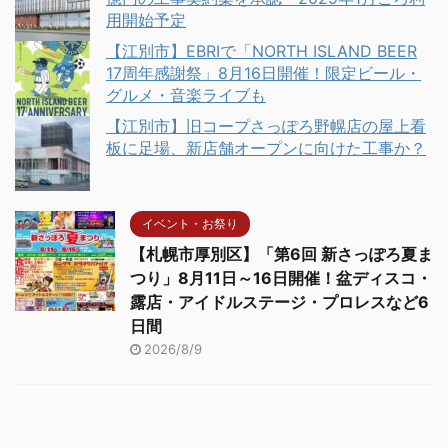
用開始予定
【江別市】EBRIで「NORTH ISLAND BEER
17周年感謝祭」8月16日開催！限定ビール・
グルメ・音楽ライブも
【江別市】旧コープさっぽろ野幌店の屋上看
板に足場、新店舗オープンに向けた工事か？
イベント・お祭り
【札幌市厚別区】「第6回 新さっぽろ夏ま
つり」8月11日～16日開催！盆ディスコ・
露店・アイドルステージ・プロレスなど6
日間
2026/8/9