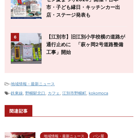
市・子ども縁日・キッチンカー出
店・ステージ発表も
【江別市】旧江別小学校横の道路が
6
通行止めに 「萩ヶ岡2号道路整備
工事」開始
-
地域情報・最新ニュース
-
鉄東線
,
野幌駅北口
,
カフェ
,
江別市野幌町
,
kokomoca
関連記事
地域情報・最新ニュース
パン屋