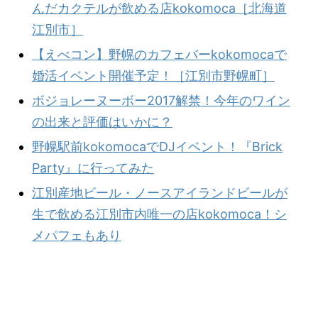
んだカクテルが飲める店kokomoca［北海道
江別市］
【えべコン】野幌のカフェバーkokomocaで
婚活イベント開催予定！［江別市野幌町］
ボジョレーヌーボー2017解禁！今年のワイン
の出来と評価はいかに？
野幌駅前kokomocaでDJイベント！『Brick
Party』に行ってみた
江別産地ビール・ノースアイランドビールが
生で飲める江別市内唯一の店kokomoca！シ
メパフェもあり