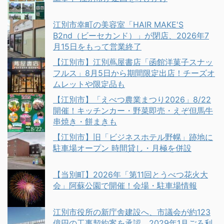
江別市幸町の美容室「HAIR MAKE'S
B2nd（ビーセカンド）」が閉店、2026年7
月15日をもって営業終了
【江別市】江別蔦屋書店「函館洋菓子スナッ
フルス」8月5日から期間限定出店！チーズオ
ムレットや限定品も
【江別市】「えべつ農業まつり2026」8/22
開催！キッチンカー・野菜即売・えぞ但馬牛
串焼き・餅まきも
【江別市】旧「ビジネスホテル野幌」跡地に
駐車場オープン 時間貸し・月極を併設
【当別町】2026年「第11回とうべつ花火大
会」阿蘇公園で開催！会場・駐車場情報
江別市役所の新庁舎建設へ、市議会が約123
億円の工事契約案を承認 2029年1月ごろ利