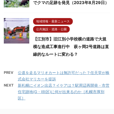
でクマの足跡を発見（2023年8月29日）
地域情報・最新ニュース
公共施設・道路・公園
【江別市】旧江別小学校横の道路で大規
模な造成工事進行中 萩ヶ岡2号道路は直
線的なルートに変わる？
PREV
公道を走るマリオカートは無許可だった？任天堂が株
式会社マリカーを提訴
NEXT
新札幌にイオン出店？イケアは？駅周辺再開発・市営
住宅跡地(G・I街区)に何が出来るのか［札幌市厚別
区］