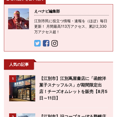
えべナビ編集部
江別市民に役立つ情報・速報を（ほぼ）毎日
更新！ 月間最高113万アクセス、累計2,330
万アクセス超！
人気の記事
【江別市】江別蔦屋書店に「函館洋
1
菓子スナッフルス」が期間限定出
店！チーズオムレットを販売【8月5
日～11日】
【江別市】旧コープさっぽろ野幌店
2