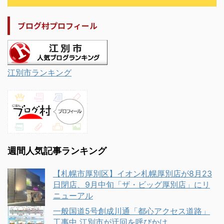
ブログ村プロフィール
江別市ランキング
週間人気記事ランキング
【札幌市厚別区】イオン札幌厚別店が8月23
日閉店、9月中旬「ザ・ビッグ厚別店」にリ
ニューアル
一般国道5号創成川通「都心アクセス道路」
工事中 江別市が迂回を呼びかけ