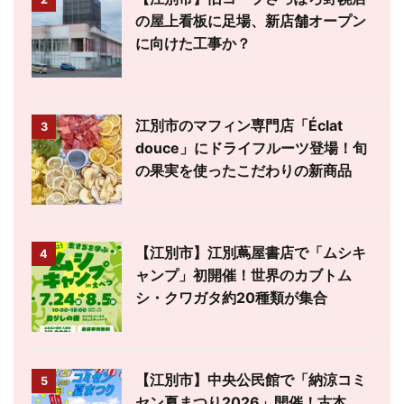
の屋上看板に足場、新店舗オープン
に向けた工事か？
江別市のマフィン専門店「Éclat
3
douce」にドライフルーツ登場！旬
の果実を使ったこだわりの新商品
【江別市】江別蔦屋書店で「ムシキ
4
ャンプ」初開催！世界のカブトム
シ・クワガタ約20種類が集合
【江別市】中央公民館で「納涼コミ
5
セン夏まつり2026」開催！古本