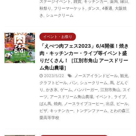
ステージイベント
,
雑貨
,
キッチンカー
,
薬局
,
縁日
,
秋祭り
,
フリーマーケット
,
ダンス
,
4番通
,
大阪焼
き
,
シュークリーム
イベント・お祭り
「えべつ肉フェス2023」6/4開催！焼き
肉・キッチンカー・ライブ等イベント盛
りだくさん！［江別市角山 アースドリー
ム角山農場］
2023/5/22
ノースアイランドビール
,
観光
,
クラフトビール
,
パン
,
シュークリーム
,
馬
,
どんぐ
り
,
かき氷
,
ゲーム
,
ハンバーガー
,
江別市角山
,
スイ
ーツ
,
アースドリーム角山農場
,
イベント
,
ライブ
,
ばん馬
,
焼肉
,
ノースライブコーヒー
,
出店
,
ビール
,
ピザ
,
キッチンカー
,
トンデンファーム
,
とわの森三
愛高等学校