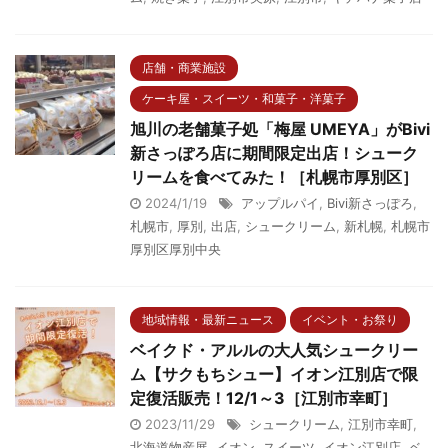
店舗・商業施設
ケーキ屋・スイーツ・和菓子・洋菓子
旭川の老舗菓子処「梅屋 UMEYA」がBivi
新さっぽろ店に期間限定出店！シューク
リームを食べてみた！［札幌市厚別区］
2024/1/19
アップルパイ
,
Bivi新さっぽろ
,
札幌市
,
厚別
,
出店
,
シュークリーム
,
新札幌
,
札幌市
厚別区厚別中央
地域情報・最新ニュース
イベント・お祭り
ベイクド・アルルの大人気シュークリー
ム【サクもちシュー】イオン江別店で限
定復活販売！12/1～3［江別市幸町］
2023/11/29
シュークリーム
,
江別市幸町
,
北海道物産展
,
イオン
,
スイーツ
,
イオン江別店
,
ベ