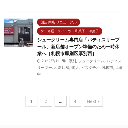
開店 閉店 リニューアル
ケーキ屋・スイーツ・和菓子・洋菓子
シュークリーム専門店「パティスリーブ
ール」新店舗オープン準備のため一時休
業へ［札幌市厚別区厚別西］
2022/7/11
厚別
,
シュークリーム
,
パティス
リーブール
,
新店舗
,
閉店
,
ピスタチオ
,
札幌市
,
工事
中
1
2
…
4
Next »