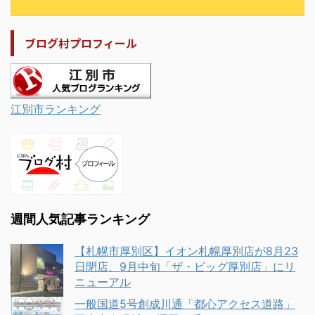
ブログ村プロフィール
江別市ランキング
週間人気記事ランキング
【札幌市厚別区】イオン札幌厚別店が8月23
日閉店、9月中旬「ザ・ビッグ厚別店」にリ
ニューアル
一般国道5号創成川通「都心アクセス道路」