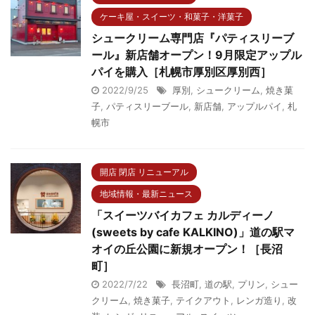
ケーキ屋・スイーツ・和菓子・洋菓子
シュークリーム専門店『パティスリーブ
ール』新店舗オープン！9月限定アップル
パイを購入［札幌市厚別区厚別西］
2022/9/25
厚別
,
シュークリーム
,
焼き菓
子
,
パティスリーブール
,
新店舗
,
アップルパイ
,
札
幌市
開店 閉店 リニューアル
地域情報・最新ニュース
「スイーツバイカフェ カルディーノ
(sweets by cafe KALKINO)」道の駅マ
オイの丘公園に新規オープン！［長沼
町］
2022/7/22
長沼町
,
道の駅
,
プリン
,
シュー
クリーム
,
焼き菓子
,
テイクアウト
,
レンガ造り
,
改