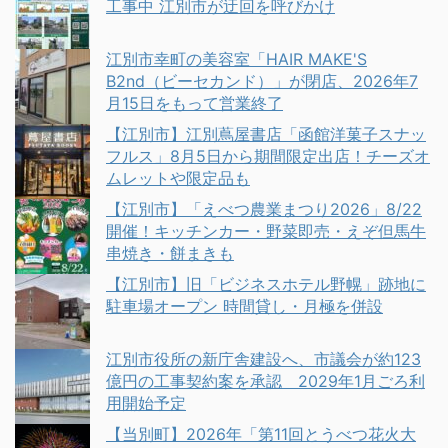
工事中 江別市が迂回を呼びかけ
江別市幸町の美容室「HAIR MAKE'S
B2nd（ビーセカンド）」が閉店、2026年7
月15日をもって営業終了
【江別市】江別蔦屋書店「函館洋菓子スナッ
フルス」8月5日から期間限定出店！チーズオ
ムレットや限定品も
【江別市】「えべつ農業まつり2026」8/22
開催！キッチンカー・野菜即売・えぞ但馬牛
串焼き・餅まきも
【江別市】旧「ビジネスホテル野幌」跡地に
駐車場オープン 時間貸し・月極を併設
江別市役所の新庁舎建設へ、市議会が約123
億円の工事契約案を承認 2029年1月ごろ利
用開始予定
【当別町】2026年「第11回とうべつ花火大