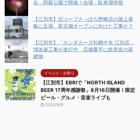
会」阿蘇公園で開催！会場・駐車場情報
【江別市】旧コープさっぽろ野幌店の屋上看
板に足場、新店舗オープンに向けた工事か？
【江別市】「ホンダカーズ札幌中央 江別店」
増改築工事が進行中 店舗裏手に鉄骨造の新
建物
イベント・お祭り
【江別市】EBRIで「NORTH ISLAND
BEER 17周年感謝祭」8月16日開催！限定
ビール・グルメ・音楽ライブも
2026/8/8