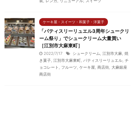
装
,
レンガ
,
リニューアル
,
スイーツ
ケーキ屋・スイーツ・和菓子・洋菓子
「パティスリーリュエル3周年シュークリ
ーム祭り」でシュークリーム大量買い
［江別市大麻東町］
2022/7/17
シュークリーム
,
江別市大麻
,
焼
き菓子
,
江別市大麻東町
,
パティスリーリュエル
,
チ
ョコレート
,
フルーツ
,
ケーキ屋
,
商店街
,
大麻銀座
商店街