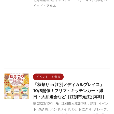
イクド・アルル
イベント・お祭り
「秋祭り in 江別メディカルプレイス」
10/8開催！フリマ・キッチンカー・縁
日・大抽選会など［江別市元江別本町］
2023/10/1
江別市元江別本町
,
野菜
,
イベン
ト
,
焼き鳥
,
ハンドメイド
,
DJ
,
おにぎり
,
クレープ
,