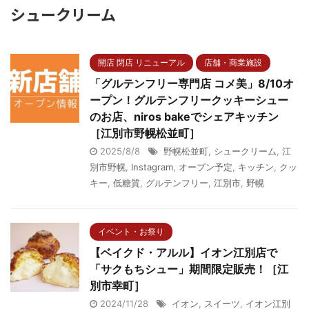
シュークリーム
開店 閉店 リニューアル
店舗・商業施設
「グルテンフリー専門店 コメ美」8/10オ
ープン！グルテンフリークッキーシュー
のお店、niros bakeでシェアキッチン
［江別市野幌松並町］
2025/8/8
野幌松並町
,
シュークリーム
,
江
別市野幌
,
Instagram
,
オープン予定
,
キッチン
,
クッ
キー
,
低糖質
,
グルテンフリー
,
江別市
,
野幌
イベント・お祭り
【ベイクド・アルル】イオン江別店で
「サクもちシュー」期間限定販売！［江
別市幸町］
2024/11/28
イオン
,
スイーツ
,
イオン江別