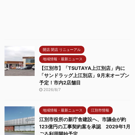
開店 閉店 リニューアル
地域情報・最新ニュース
【江別市】「TSUTAYA上江別店」内に
「サンドラッグ上江別店」9月末オープン
予定！市内2店舗目
2026/8/7
地域情報・最新ニュース
江別市情報
江別市役所の新庁舎建設へ、市議会が約
123億円の工事契約案を承認 2029年1月
ごろ利用開始予定