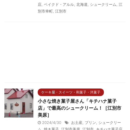
店
,
ベイクド・アルル
,
北海道
,
シュークリーム
,
江
別市幸町
,
江別市
ケーキ屋・スイーツ・和菓子・洋菓子
小さな焼き菓子屋さん「キチハナ菓子
店」で最高のシュークリーム！［江別市
美原］
2024/4/30
お土産
,
プリン
,
シュークリー
ム
,
焼き菓子
,
江別市美原
,
江別市
,
キチハナ菓子店