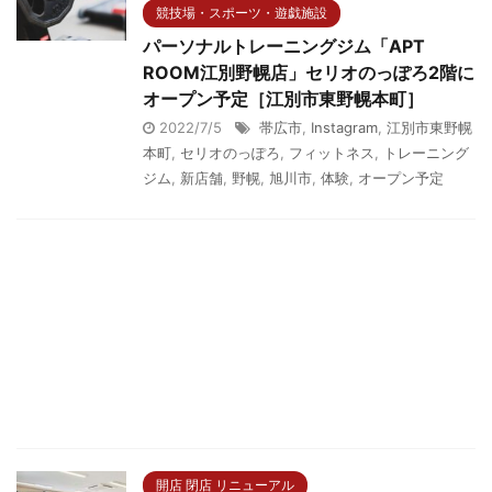
競技場・スポーツ・遊戯施設
パーソナルトレーニングジム「APT
ROOM江別野幌店」セリオのっぽろ2階に
オープン予定［江別市東野幌本町］
2022/7/5
帯広市
,
Instagram
,
江別市東野幌
本町
,
セリオのっぽろ
,
フィットネス
,
トレーニング
ジム
,
新店舗
,
野幌
,
旭川市
,
体験
,
オープン予定
開店 閉店 リニューアル