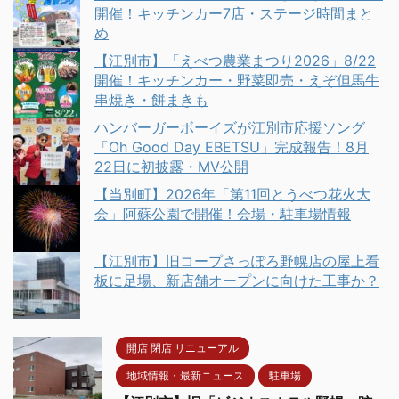
開催！キッチンカー7店・ステージ時間まと
め
【江別市】「えべつ農業まつり2026」8/22
開催！キッチンカー・野菜即売・えぞ但馬牛
串焼き・餅まきも
ハンバーガーボーイズが江別市応援ソング
「Oh Good Day EBETSU」完成報告！8月
22日に初披露・MV公開
【当別町】2026年「第11回とうべつ花火大
会」阿蘇公園で開催！会場・駐車場情報
【江別市】旧コープさっぽろ野幌店の屋上看
板に足場、新店舗オープンに向けた工事か？
開店 閉店 リニューアル
地域情報・最新ニュース
駐車場