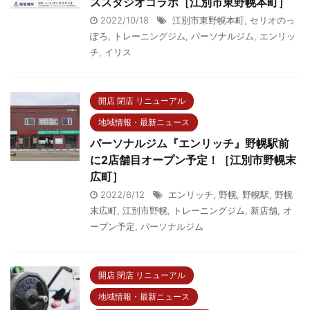
ススタジオコラボ［江別市東野幌本町］
2022/10/18
江別市東野幌本町
,
セリオのっ
ぽろ
,
トレーニングジム
,
パーソナルジム
,
エンリッ
チ
,
イリス
開店 閉店 リニューアル
地域情報・最新ニュース
パーソナルジム『エンリッチ』野幌駅前
に2店舗目オープン予定！［江別市野幌末
広町］
2022/8/12
エンリッチ
,
野幌
,
野幌駅
,
野幌
末広町
,
江別市野幌
,
トレーニングジム
,
新店舗
,
オ
ープン予定
,
パーソナルジム
開店 閉店 リニューアル
地域情報・最新ニュース