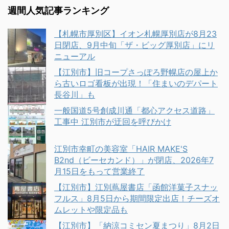
週間人気記事ランキング
【札幌市厚別区】イオン札幌厚別店が8月23
日閉店、9月中旬「ザ・ビッグ厚別店」にリ
ニューアル
【江別市】旧コープさっぽろ野幌店の屋上か
ら古いロゴ看板が出現！「住まいのデパート
長谷川」も
一般国道5号創成川通「都心アクセス道路」
工事中 江別市が迂回を呼びかけ
江別市幸町の美容室「HAIR MAKE'S
B2nd（ビーセカンド）」が閉店、2026年7
月15日をもって営業終了
【江別市】江別蔦屋書店「函館洋菓子スナッ
フルス」8月5日から期間限定出店！チーズオ
ムレットや限定品も
【江別市】「納涼コミセン夏まつり」8月2日