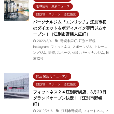
地域情報・最新ニュース
競技場・スポーツ・遊戯施設
パーソナルジム『エンリッチ』江別市初
のダイエット＆ボディメイク専門ジムオ
ープン！［江別市野幌末広町］
2022/3/4
野幌末広町
,
江別市野幌
,
Instagram
,
フィットネス
,
スポーツジム
,
トレーニ
ングジム
,
野幌
,
スポーツ
,
体験
,
パーソナルジム
,
国
道12号
開店 閉店 リニューアル
競技場・スポーツ・遊戯施設
フィットネス２４江別野幌店、3月23日
グランドオープン決定！［江別市野幌
町］
2019/2/16
江別市野幌町
,
フィットネス
,
フ