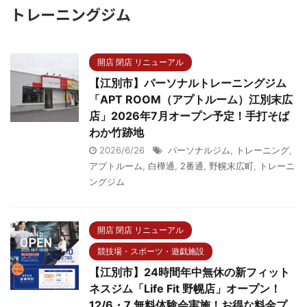
トレーニングジム
開店 閉店 リニューアル
【江別市】パーソナルトレーニングジム
「APT ROOM（アプトルーム）江別末広
店」2026年7月オープン予定！手打そば
わか竹跡地
2026/6/26
パーソナルジム
,
トレーニング
,
アプトルーム
,
白樺通
,
2番通
,
野幌末広町
,
トレーニ
ングジム
開店 閉店 リニューアル
競技場・スポーツ・遊戯施設
【江別市】24時間年中無休の新フィット
ネスジム「Life Fit 野幌店」オープン！
12/6・7 無料体験会実施！お得な料金プ