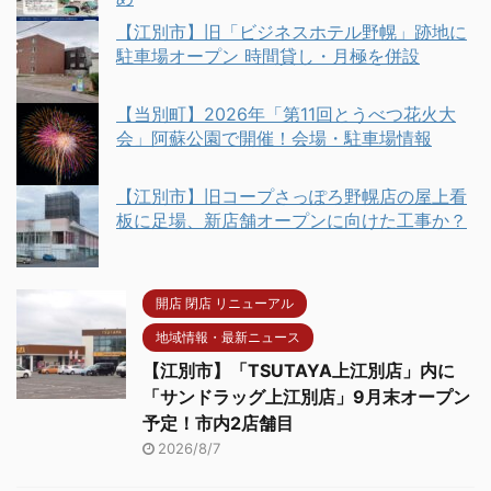
【江別市】旧「ビジネスホテル野幌」跡地に
駐車場オープン 時間貸し・月極を併設
【当別町】2026年「第11回とうべつ花火大
会」阿蘇公園で開催！会場・駐車場情報
【江別市】旧コープさっぽろ野幌店の屋上看
板に足場、新店舗オープンに向けた工事か？
開店 閉店 リニューアル
地域情報・最新ニュース
【江別市】「TSUTAYA上江別店」内に
「サンドラッグ上江別店」9月末オープン
予定！市内2店舗目
2026/8/7