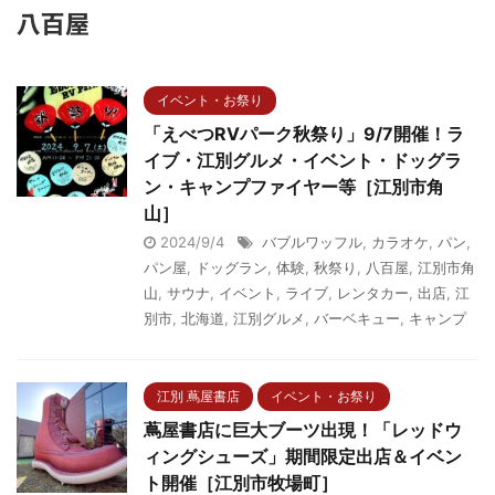
八百屋
イベント・お祭り
「えべつRVパーク秋祭り」9/7開催！ラ
イブ・江別グルメ・イベント・ドッグラ
ン・キャンプファイヤー等［江別市角
山］
2024/9/4
バブルワッフル
,
カラオケ
,
パン
,
パン屋
,
ドッグラン
,
体験
,
秋祭り
,
八百屋
,
江別市角
山
,
サウナ
,
イベント
,
ライブ
,
レンタカー
,
出店
,
江
別市
,
北海道
,
江別グルメ
,
バーベキュー
,
キャンプ
江別 蔦屋書店
イベント・お祭り
蔦屋書店に巨大ブーツ出現！「レッドウ
ィングシューズ」期間限定出店＆イベン
ト開催［江別市牧場町］