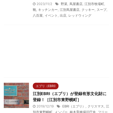
2023/11/2
野菜
,
蔦屋書店
,
江別市牧場町
,
靴
,
キッチンカー
,
江別蔦屋書店
,
クッキー
,
スープ
,
八百屋
,
イベント
,
出店
,
レッドウィング
エブリ（EBRI)
江別EBRI（エブリ）が登録有形文化財に
登録！［江別市東野幌町］
2019/12/19
EBRI（エブリ）
,
クリスマス
,
江
別市東野幌町
,
メンゾー
,
林木育種場旧庁舎
,
フリー