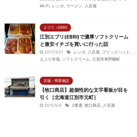
Wi-Fi
,
レンガ
,
ラーメン
,
八百屋
エブリ（EBRI)
江別エブリ(EBRI)で濃厚ソフトクリーム
と激安イチゴを買いに行った話
2017/3/21
レンガ
,
八百屋
,
ブリックハット
,
えぶり市場
,
ソフトクリーム
,
江別市東野幌町
店舗・商業施設
【牧口商店】超個性的な文字看板が目を
引く［北海道江別市元町］
2015/5/6
2番通
,
牧口商店
,
八百屋