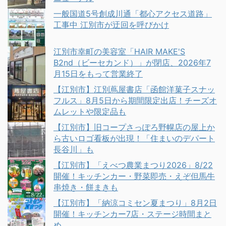
一般国道5号創成川通「都心アクセス道路」
工事中 江別市が迂回を呼びかけ
江別市幸町の美容室「HAIR MAKE'S
B2nd（ビーセカンド）」が閉店、2026年7
月15日をもって営業終了
【江別市】江別蔦屋書店「函館洋菓子スナッ
フルス」8月5日から期間限定出店！チーズオ
ムレットや限定品も
【江別市】旧コープさっぽろ野幌店の屋上か
ら古いロゴ看板が出現！「住まいのデパート
長谷川」も
【江別市】「えべつ農業まつり2026」8/22
開催！キッチンカー・野菜即売・えぞ但馬牛
串焼き・餅まきも
【江別市】「納涼コミセン夏まつり」8月2日
開催！キッチンカー7店・ステージ時間まと
め