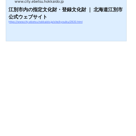
www.city.ebetsu.hokkaido.jp
すらあまり知られていない（Wikipediaにすら載って
いない！）「林木育種場旧庁舎」がどんな所なのか？
江別市内の指定文化財・登録文化財 ｜ 北海道江別市
実際に行って建物内外を見学してきましたのでリポー
公式ウェブサイト
トします！江別市に残る歴史的建造物「北海道林木育
https://www.city.ebetsu.hokkaido.jp/site/kyouiku/2920.html
種場旧庁舎」に行ってみた！出入口の古い石積みの門
を過ぎると見えてくる...