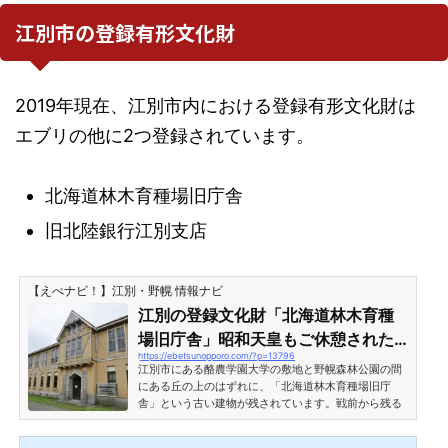
江別市の登録有形文化財
2019年現在、江別市内における登録有形文化財は
エブリの他に2つ登録されています。
北海道林木育種場旧庁舎
旧北陸銀行江別支店
【えべナビ！】江別・野幌 情報ナビ
江別の登録文化財「北海道林木育種
場旧庁舎」昭和天皇もご休憩された
https://ebetsunopporo.com/?p=13796
貴重な建築物内外をリポート！［江
江別市にある酪農学園大学の敷地と野幌森林公園の間
別市文京台緑町］
にある丘の上のはずれに、「北海道林木育種場旧庁
舎」という古い建物が残されています。戦前から残る
貴重な巨大建築物で、なんとかつては昭和天皇も行幸
されたという歴史もあるそうです。そんな江別市民で