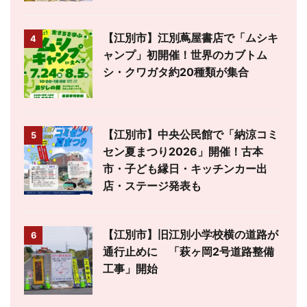
【江別市】江別蔦屋書店で「ムシキ
4
ャンプ」初開催！世界のカブトム
シ・クワガタ約20種類が集合
【江別市】中央公民館で「納涼コミ
5
セン夏まつり2026」開催！古本
市・子ども縁日・キッチンカー出
店・ステージ発表も
【江別市】旧江別小学校横の道路が
6
通行止めに 「萩ヶ岡2号道路整備
工事」開始