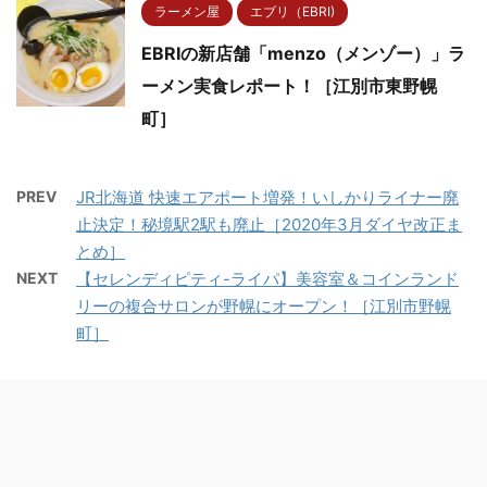
ラーメン屋
エブリ（EBRI)
EBRIの新店舗「menzo（メンゾー）」ラ
ーメン実食レポート！［江別市東野幌
町］
PREV
JR北海道 快速エアポート増発！いしかりライナー廃
止決定！秘境駅2駅も廃止［2020年3月ダイヤ改正ま
とめ］
NEXT
【セレンディピティ-ライパ】美容室＆コインランド
リーの複合サロンが野幌にオープン！［江別市野幌
町］