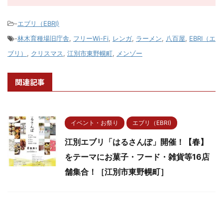
-
エブリ（EBRI)
-
林木育種場旧庁舎
,
フリーWi-Fi
,
レンガ
,
ラーメン
,
八百屋
,
EBRI（エ
ブリ）
,
クリスマス
,
江別市東野幌町
,
メンゾー
関連記事
イベント・お祭り
エブリ（EBRI)
江別エブリ「はるさんぽ」開催！【春】
をテーマにお菓子・フード・雑貨等16店
舗集合！［江別市東野幌町］