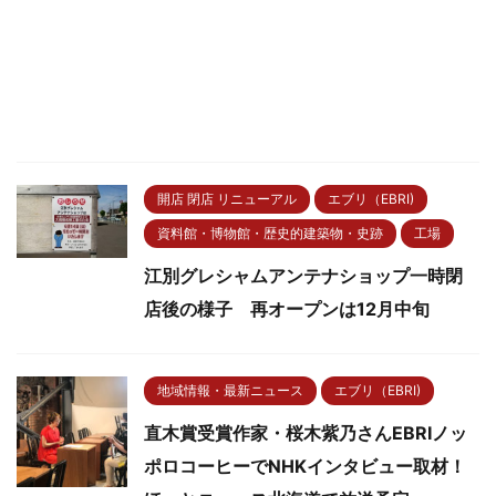
開店 閉店 リニューアル
エブリ（EBRI)
資料館・博物館・歴史的建築物・史跡
工場
江別グレシャムアンテナショップ一時閉
店後の様子 再オープンは12月中旬
地域情報・最新ニュース
エブリ（EBRI)
直木賞受賞作家・桜木紫乃さんEBRIノッ
ポロコーヒーでNHKインタビュー取材！