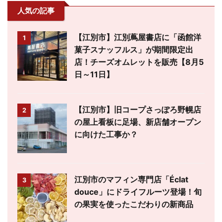
人気の記事
【江別市】江別蔦屋書店に「函館洋
1
菓子スナッフルス」が期間限定出
店！チーズオムレットを販売【8月5
日～11日】
【江別市】旧コープさっぽろ野幌店
2
の屋上看板に足場、新店舗オープン
に向けた工事か？
江別市のマフィン専門店「Éclat
3
douce」にドライフルーツ登場！旬
の果実を使ったこだわりの新商品