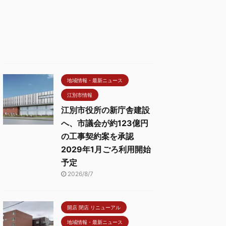
地域情報・最新ニュース
江別市情報
江別市役所の新庁舎建設
へ、市議会が約123億円
の工事契約案を承認
2029年1月ごろ利用開始
予定
2026/8/7
開店 閉店 リニューアル
地域情報・最新ニュース