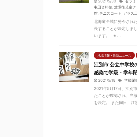
2021/5/30
セラミ
屯田資料館
,
放課後児童ク
館
,
テニスコート
,
ガラス
北海道全域に発令された緊
長することが決定しまし
います。 ※ ...
地域情報・最新ニュース
江別市 公立中学校
感染で学級・学年閉
2021/5/18
学級閉
2021年5月17日、
たことが確認され、当該
を決定。 また同日、江別市