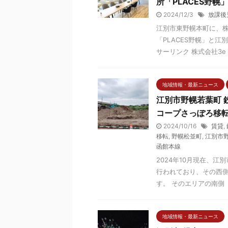
所「PLACES野
2024/12/3
放課後
江別市東野幌本町に、株
「PLACES野幌」と江
サーリンク 株式会社3e .
地域情報・最新ニュース
江別市野幌若葉町 
コープさっぽろ移転
2024/10/16
賃貸
,
移転
,
野幌松並町
,
江別市
函館本線
2024年10月現在、
行われており、その西側
す。 そのエリアの南側（
地域情報・最新ニュース