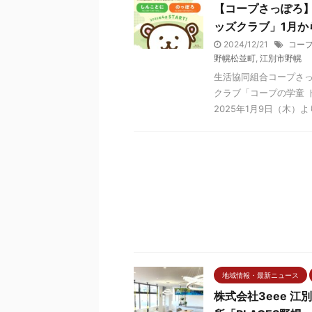
【コープさっぽろ】
ッズクラブ」1月か
2024/12/21
コー
野幌松並町
,
江別市野幌
生活協同組合コープさっ
クラブ「コープの学童 
2025年1月9日（木）より
地域情報・最新ニュース
株式会社3eee 江