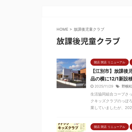
HOME
>
放課後児童クラブ
放課後児童クラブ
開店 閉店 リニューアル
【江別市】放課後
品の横に12/1新
2025/11/29
野幌
生活協同組合コープさっ
クキッズクラブのっぽろ
業していましたが、2025年
開店 閉店 リニューアル