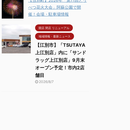
【当別町】2026年「第11回とう
べつ花火大会」阿蘇公園で開
催！会場・駐車場情報
開店 閉店 リニューアル
地域情報・最新ニュース
【江別市】「TSUTAYA
上江別店」内に「サンド
ラッグ上江別店」9月末
オープン予定！市内2店
舗目
2026/8/7