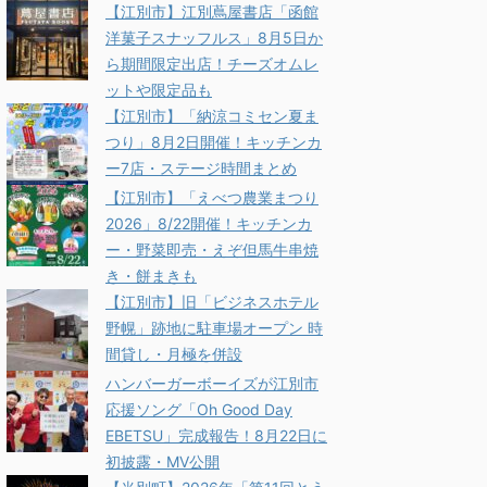
【江別市】江別蔦屋書店「函館
洋菓子スナッフルス」8月5日か
ら期間限定出店！チーズオムレ
ットや限定品も
【江別市】「納涼コミセン夏ま
つり」8月2日開催！キッチンカ
ー7店・ステージ時間まとめ
【江別市】「えべつ農業まつり
2026」8/22開催！キッチンカ
ー・野菜即売・えぞ但馬牛串焼
き・餅まきも
【江別市】旧「ビジネスホテル
野幌」跡地に駐車場オープン 時
間貸し・月極を併設
ハンバーガーボーイズが江別市
応援ソング「Oh Good Day
EBETSU」完成報告！8月22日に
初披露・MV公開