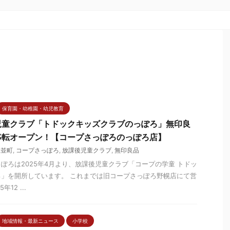
保育園・幼稚園・幼児教育
児童クラブ「トドックキッズクラブのっぽろ」無印良
設移転オープン！【コープさっぽろのっぽろ店】
松並町
,
コープさっぽろ
,
放課後児童クラブ
,
無印良品
ぽろは2025年4月より、放課後児童クラブ「コープの学童 トドッ
」を開所しています。 これまでは旧コープさっぽろ野幌店にて営
12 ...
地域情報・最新ニュース
小学校