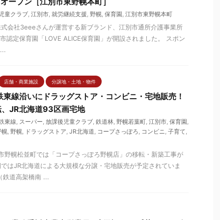
幌」オープン［江別市東野幌本町］
児童クラブ
,
江別市
,
就労継続支援
,
野幌
,
保育園
,
江別市東野幌本町
式会社3eeeさんが運営する新ブランド、江別市通所介護事業所
別市認定保育園「LOVE ALICE保育園」が開設されました。 スポン
..
店舗・商業施設
分譲地・土地・物件
鉄東線沿いにドラッグストア・コンビニ・宅地販売！
、JR北海道93区画宅地
鉄東線
,
スーパー
,
放課後児童クラブ
,
鉄道林
,
野幌若葉町
,
江別市
,
保育園
,
野幌
,
野幌
,
ドラッグストア
,
JR北海道
,
コープさっぽろ
,
コンビニ
,
子育て
,
江別市野幌松並町では「コープさっぽろ野幌店」の移転・新築工事が
ではJR北海道による大規模な分譲・宅地販売が予定されていま
鉄道高架橋南 ...