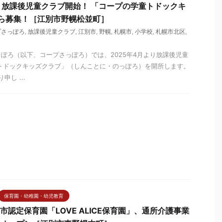
放課後児童クラブ開始！ 「コープの学童トドックキ
ら募集！［江別市野幌松並町］
プさっぽろ
,
放課後児童クラブ
,
江別市
,
野幌
,
札幌市
,
小学校
,
札幌市北区
,
ぽろ（以下、コープさっぽろ）では、2025年4月より放課後児童
トドックキッズクラブ」（しんことに・のっぽろ）を開所します。
申し ...
保育園・幼稚園・幼児教育
別市認定保育園「LOVE ALICE保育園」、通所介護事業