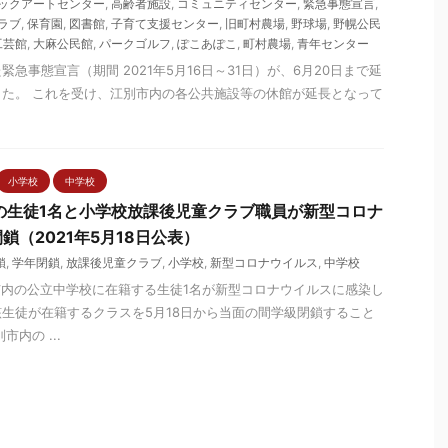
ックアートセンター
,
高齢者施設
,
コミュニティセンター
,
緊急事態宣言
,
ラブ
,
保育園
,
図書館
,
子育て支援センター
,
旧町村農場
,
野球場
,
野幌公民
工芸館
,
大麻公民館
,
パークゴルフ
,
ぽこあぽこ
,
町村農場
,
青年センター
急事態宣言（期間 2021年5月16日～31日）が、6月20日まで延
た。 これを受け、江別市内の各公共施設等の休館が延長となって
小学校
中学校
の生徒1名と小学校放課後児童クラブ職員が新型コロナ
鎖（2021年5月18日公表）
鎖
,
学年閉鎖
,
放課後児童クラブ
,
小学校
,
新型コロナウイルス
,
中学校
江別市内の公立中学校に在籍する生徒1名が新型コロナウイルスに感染し
生徒が在籍するクラスを5月18日から当面の間学級閉鎖すること
内の ...