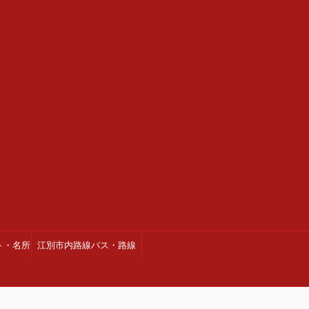
ト・名所
江別市内路線バス・路線
図・時刻表