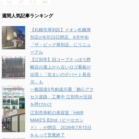
週間人気記事ランキング
【札幌市厚別区】イオン札幌厚
別店が8月23日閉店、9月中旬
「ザ・ビッグ厚別店」にリニュ
ーアル
【江別市】旧コープさっぽろ野
幌店の屋上から古いロゴ看板が
出現！「住まいのデパート長谷
川」も
一般国道5号創成川通「都心アク
セス道路」工事中 江別市が迂回
を呼びかけ
江別市幸町の美容室「HAIR
MAKE'S B2nd（ビーセカン
ド）」が閉店、2026年7月15日
をもって営業終了