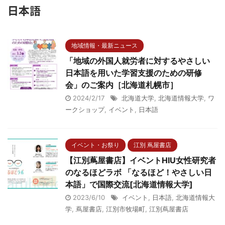
日本語
地域情報・最新ニュース
「地域の外国人就労者に対するやさしい
日本語を用いた学習支援のための研修
会」のご案内［北海道札幌市］
2024/2/17
北海道大学
,
北海道情報大学
,
ワ
ークショップ
,
イベント
,
日本語
イベント・お祭り
江別 蔦屋書店
【江別蔦屋書店】イベントHIU女性研究者
のなるほどラボ 「なるほど！やさしい日
本語」で国際交流[北海道情報大学]
2023/6/10
イベント
,
日本語
,
北海道情報大
学
,
蔦屋書店
,
江別市牧場町
,
江別蔦屋書店