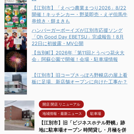
【江別市】「えべつ農業まつり2026」8/22
開催！キッチンカー・野菜即売・えぞ但馬牛
串焼き・餅まきも
ハンバーガーボーイズが江別市応援ソング
「Oh Good Day EBETSU」完成報告！8月
22日に初披露・MV公開
【当別町】2026年「第11回とうべつ花火大
会」阿蘇公園で開催！会場・駐車場情報
【江別市】旧コープさっぽろ野幌店の屋上看
板に足場、新店舗オープンに向けた工事か？
開店 閉店 リニューアル
地域情報・最新ニュース
駐車場
【江別市】旧「ビジネスホテル野幌」跡
地に駐車場オープン 時間貸し・月極を併