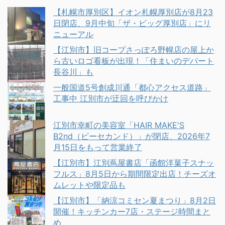
【札幌市厚別区】イオン札幌厚別店が8月23
日閉店、9月中旬「ザ・ビッグ厚別店」にリ
ニューアル
【江別市】旧コープさっぽろ野幌店の屋上か
ら古いロゴ看板が出現！「住まいのデパート
長谷川」も
一般国道5号創成川通「都心アクセス道路」
工事中 江別市が迂回を呼びかけ
江別市幸町の美容室「HAIR MAKE'S
B2nd（ビーセカンド）」が閉店、2026年7
月15日をもって営業終了
【江別市】江別蔦屋書店「函館洋菓子スナッ
フルス」8月5日から期間限定出店！チーズオ
ムレットや限定品も
【江別市】「納涼コミセン夏まつり」8月2日
開催！キッチンカー7店・ステージ時間まと
め