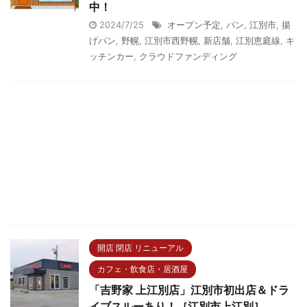
中！
2024/7/25
オープン予定
,
パン
,
江別市
,
揚
げパン
,
野幌
,
江別市西野幌
,
新店舗
,
江別恵庭線
,
キ
ッチンカー
,
クラウドファンディング
開店 閉店 リニューアル
カフェ・飲食店・居酒屋
「吉野家 上江別店」江別市初出店＆ドラ
イブスルーあり！［江別市上江別］