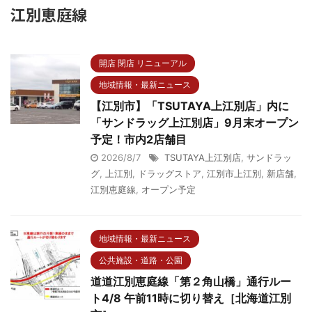
江別恵庭線
開店 閉店 リニューアル
地域情報・最新ニュース
【江別市】「TSUTAYA上江別店」内に
「サンドラッグ上江別店」9月末オープン
予定！市内2店舗目
2026/8/7
TSUTAYA上江別店
,
サンドラッ
グ
,
上江別
,
ドラッグストア
,
江別市上江別
,
新店舗
,
江別恵庭線
,
オープン予定
地域情報・最新ニュース
公共施設・道路・公園
道道江別恵庭線「第２角山橋」通行ルー
ト4/8 午前11時に切り替え［北海道江別