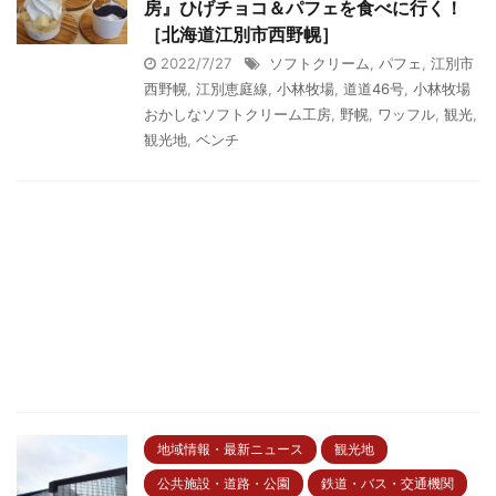
房』ひげチョコ＆パフェを食べに行く！
［北海道江別市西野幌］
2022/7/27
ソフトクリーム
,
パフェ
,
江別市
西野幌
,
江別恵庭線
,
小林牧場
,
道道46号
,
小林牧場
おかしなソフトクリーム工房
,
野幌
,
ワッフル
,
観光
,
観光地
,
ベンチ
地域情報・最新ニュース
観光地
公共施設・道路・公園
鉄道・バス・交通機関