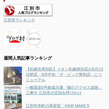
江別市ランキング
週間人気記事ランキング
【札幌市厚別区】イオン札幌厚別店が8月23
日閉店、9月中旬「ザ・ビッグ厚別店」にリ
ニューアル
一般国道5号創成川通「都心アクセス道路」
工事中 江別市が迂回を呼びかけ
江別市幸町の美容室「HAIR MAKE'S