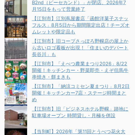
B2nd（ビーセカンド）」が閉店、2026年7
月15日をもって営業終了
【江別市】江別蔦屋書店「函館洋菓子スナッ
フルス」8月5日から期間限定出店！チーズオ
ムレットや限定品も
【江別市】旧コープさっぽろ野幌店の屋上か
ら古いロゴ看板が出現！「住まいのデパート
長谷川」も
【江別市】「えべつ農業まつり2026」8/22
開催！キッチンカー・野菜即売・えぞ但馬牛
串焼き・餅まきも
【江別市】「納涼コミセン夏まつり」8月2日
開催！キッチンカー7店・ステージ時間まと
め
【江別市】旧「ビジネスホテル野幌」跡地に
駐車場オープン 時間貸し・月極を併設
【当別町】2026年「第11回とうべつ花火大