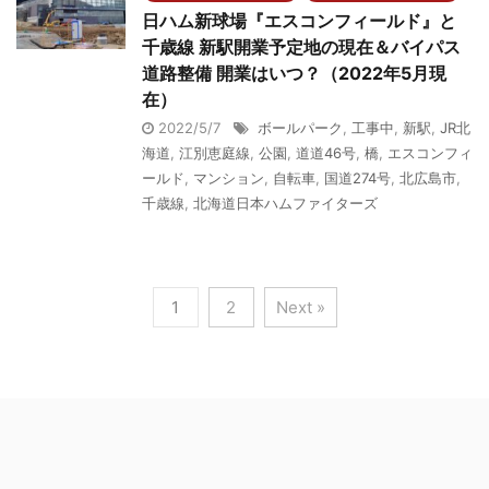
日ハム新球場『エスコンフィールド』と
千歳線 新駅開業予定地の現在＆バイパス
道路整備 開業はいつ？（2022年5月現
在）
2022/5/7
ボールパーク
,
工事中
,
新駅
,
JR北
海道
,
江別恵庭線
,
公園
,
道道46号
,
橋
,
エスコンフィ
ールド
,
マンション
,
自転車
,
国道274号
,
北広島市
,
千歳線
,
北海道日本ハムファイターズ
1
2
Next »