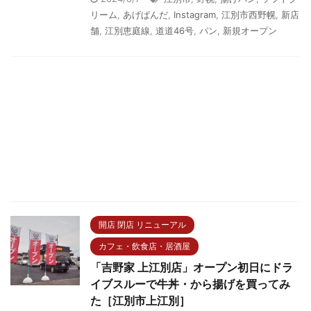
リーム
,
あげぱんだ
,
Instagram
,
江別市西野幌
,
新店
舗
,
江別恵庭線
,
道道46号
,
パン
,
新規オープン
開店 閉店 リニューアル
カフェ・飲食店・居酒屋
「吉野家 上江別店」オープン初日にドラ
イブスルーで牛丼・から揚げを買ってみ
た［江別市上江別］