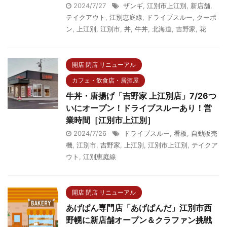
2024/7/27
ザンギ
,
江別市上江別
,
新店舗
,
テイクアウト
,
江別恵庭線
,
ドライブスルー
,
クーポ
ン
,
上江別
,
江別市
,
丼
,
牛丼
,
北海道
,
吉野家
,
花
開店 閉店 リニューアル
カフェ・飲食店・居酒屋
牛丼・唐揚げ「吉野家 上江別店」7/26つ
いにオープン！ドライブスルーあり！営
業時間［江別市上江別］
2024/7/26
ドライブスルー
,
看板
,
自動販売
機
,
江別市
,
吉野家
,
上江別
,
江別市上江別
,
テイクア
ウト
,
江別恵庭線
開店 閉店 リニューアル
あげぱん専門店「あげぱんだ」江別市西
野幌に新店舗オープン＆クラファン挑戦