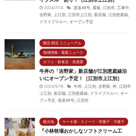
2024/7/14
道道46号
,
看板
,
江別市
,
工事中
,
吉野家
,
上江別
,
江別市上江別
,
新店舗
,
江別恵庭線
,
ドライブスルー
,
オープン予定
開店 閉店 リニューアル
地域情報・最新ニュース
カフェ・飲食店・居酒屋
牛丼の「吉野家」新店舗が江別恵庭線沿
いにオープン予定！［江別市上江別］
2024/5/16
牛丼
,
上江別
,
吉野家
,
丼
,
江別市
上江別
,
新店舗
,
江別恵庭線
,
ドライブスルー
,
オー
プン予定
,
道道46号
,
江別市
観光地
ケーキ屋・スイーツ・和菓子・洋菓子
『小林牧場おかしなソフトクリーム工