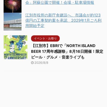
会」阿蘇公園で開催！会場・駐車場情報
江別市役所の新庁舎建設へ、市議会が約123
億円の工事契約案を承認 2029年1月ごろ利
用開始予定
イベント・お祭り
【江別市】EBRIで「NORTH ISLAND
BEER 17周年感謝祭」8月16日開催！限定
ビール・グルメ・音楽ライブも
2026/8/8