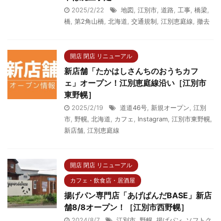
2025/2/22
地図
,
江別市
,
道路
,
工事
,
橋梁
,
橋
,
第2角山橋
,
北海道
,
交通規制
,
江別恵庭線
,
撤去
開店 閉店 リニューアル
新店舗「たかはしさんちのおうちカフ
ェ」オープン！江別恵庭線沿い［江別市
東野幌］
2025/2/19
道道46号
,
新規オープン
,
江別
市
,
野幌
,
北海道
,
カフェ
,
Instagram
,
江別市東野幌
,
新店舗
,
江別恵庭線
開店 閉店 リニューアル
カフェ・飲食店・居酒屋
揚げパン専門店「あげぱんだBASE」新店
舗8/8オープン！［江別市西野幌］
2024/8/7
江別市
,
野幌
,
揚げパン
,
ソフトク