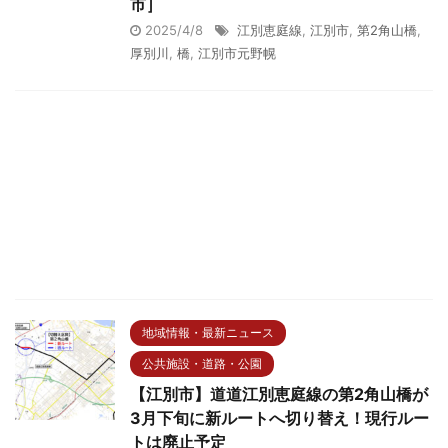
市］
2025/4/8
江別恵庭線
,
江別市
,
第2角山橋
,
厚別川
,
橋
,
江別市元野幌
地域情報・最新ニュース
公共施設・道路・公園
【江別市】道道江別恵庭線の第2角山橋が
3月下旬に新ルートへ切り替え！現行ルー
トは廃止予定