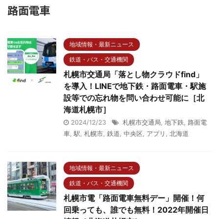
路面電車
地域情報・最新ニュース
鉄道・バス・交通機関
札幌市交通局「落とし物クラウドfind」
を導入！LINEで地下鉄・路面電車・駅施
設等での忘れ物を問い合わせ可能に［北
海道札幌市］
2024/12/23
札幌市交通局
,
地下鉄
,
路面電
車
,
駅
,
札幌市
,
鉄道
,
中央区
,
アプリ
,
北海道
地域情報・最新ニュース
鉄道・バス・交通機関
札幌市電「路面電車無料デー」開催！何
回乗っても、誰でも無料！2022年開催日