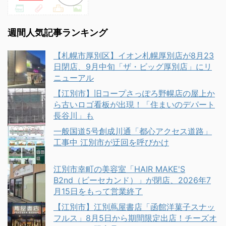
週間人気記事ランキング
【札幌市厚別区】イオン札幌厚別店が8月23
日閉店、9月中旬「ザ・ビッグ厚別店」にリ
ニューアル
【江別市】旧コープさっぽろ野幌店の屋上か
ら古いロゴ看板が出現！「住まいのデパート
長谷川」も
一般国道5号創成川通「都心アクセス道路」
工事中 江別市が迂回を呼びかけ
江別市幸町の美容室「HAIR MAKE'S
B2nd（ビーセカンド）」が閉店、2026年7
月15日をもって営業終了
【江別市】江別蔦屋書店「函館洋菓子スナッ
フルス」8月5日から期間限定出店！チーズオ