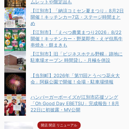
ムレットや限定品も
【江別市】「納涼コミセン夏まつり」8月2日
開催！キッチンカー7店・ステージ時間まと
め
【江別市】「えべつ農業まつり2026」8/22
開催！キッチンカー・野菜即売・えぞ但馬牛
串焼き・餅まきも
【江別市】旧「ビジネスホテル野幌」跡地に
駐車場オープン 時間貸し・月極を併設
【当別町】2026年「第11回とうべつ花火大
会」阿蘇公園で開催！会場・駐車場情報
ハンバーガーボーイズが江別市応援ソング
「Oh Good Day EBETSU」完成報告！8月
22日に初披露・MV公開
開店 閉店 リニューアル