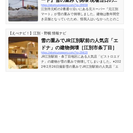
ート』雪の重みで倒壊 現場当日の様
かったと伝えています。一部倒壊した建物は、古い農
https://ebetsunopporo.com/?p=29959
子（2022年3月7日）
機具などを展示している施設で、平成19年に経済産業
江別市元町の2番通り沿いにある元スーパー『元江別
省の近代化産業遺産...
マート』が雪の重みで倒壊しました。建物は数年間空
き店舗となっていたため、怪我人はいなかったとのこ
とです。江別市元町の元スーパー『元江別マート』雪
の重みで倒壊 現場当日の様子（2022年3月7日）北海
【えべナビ！】江別・野幌 情報ナビ
道江別市元町の空き店舗建物倒壊については、報道各
社がニュースで伝えています。報道によると、2022年
雪の重みでJR江別駅前の人気店「エ
3月7日午前6時半頃、近くを通りがかった人が建物倒
ドナ」の建物倒壊［江別市条丁目］
壊に気づき警察に通報したとのことです。倒壊により
https://ebetsunopporo.com/?p=29825
無数の木材が散らばる状況だったようですが、怪我人
JR江別駅前・条丁目地区にある人気店「ビストロエド
はいなかったそうです...
ナ」の建物が雪の重みで倒壊してしまいました。※202
2年2月26日撮影雪の重みでJR江別駅前の人気店「エ
ドナ」の建物倒壊［江別市条丁目］ビストロエドナが
入居する建物の上階部分が完全に倒壊しています。前
日とこの日（2022年2月26日）は北海道内で気温が大
きく上昇し、各地で落雪事故・住宅倒壊が相次いでい
ました。 天井が落ち、重みで壊れた壁が隣のビルに掛
かっています。 エドナ店舗前の歩道は通行止めとなっ
ていました。 建物の壁は手前の方にも傾いていまし
た。...