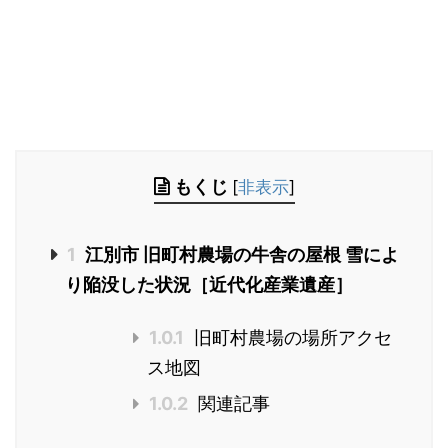
もくじ
[
非表示
]
1
江別市 旧町村農場の牛舎の屋根 雪によ
り陥没した状況［近代化産業遺産］
1.0.1
旧町村農場の場所アクセ
ス地図
1.0.2
関連記事