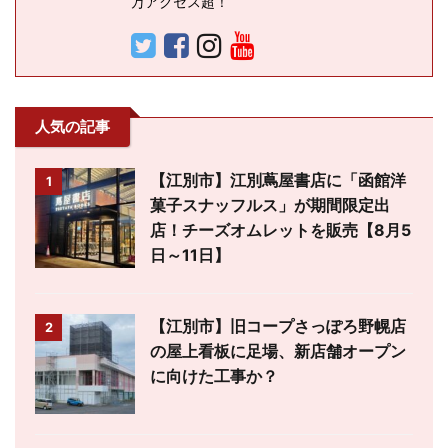
万アクセス超！
人気の記事
【江別市】江別蔦屋書店に「函館洋
1
菓子スナッフルス」が期間限定出
店！チーズオムレットを販売【8月5
日～11日】
【江別市】旧コープさっぽろ野幌店
2
の屋上看板に足場、新店舗オープン
に向けた工事か？