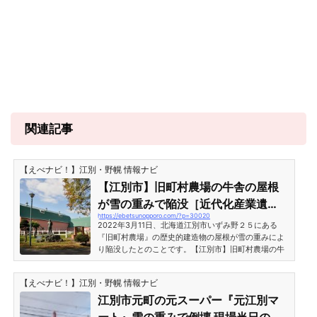
関連記事
【えべナビ！】江別・野幌 情報ナビ
【江別市】旧町村農場の牛舎の屋根
が雪の重みで陥没［近代化産業遺
https://ebetsunopporo.com/?p=30020
産］
2022年3月11日、北海道江別市いずみ野２５にある
『旧町村農場』の歴史的建造物の屋根が雪の重みによ
り陥没したとのことです。【江別市】旧町村農場の牛
舎の屋根が雪の重みで陥没［近代化産業遺産］2022年
3月11日（金）の夕方、『旧町村農場（江別市いずみ野
【えべナビ！】江別・野幌 情報ナビ
２５）』の歴史的建造物の屋根の一部が、雪の重みに
より陥没しているのが見つかったとのことです。旧町
江別市元町の元スーパー『元江別マ
村農場は冬季間閉館となっていたため、怪我人はいな