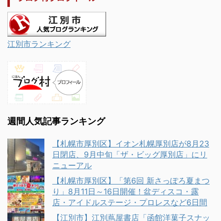
江別市ランキング
週間人気記事ランキング
【札幌市厚別区】イオン札幌厚別店が8月23
日閉店、9月中旬「ザ・ビッグ厚別店」にリ
ニューアル
【札幌市厚別区】「第6回 新さっぽろ夏まつ
り」8月11日～16日開催！盆ディスコ・露
店・アイドルステージ・プロレスなど6日間
【江別市】江別蔦屋書店「函館洋菓子スナッ