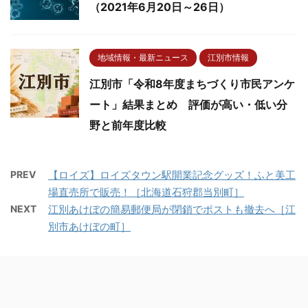
（2021年6月20日～26日）
地域情報・最新ニュース
江別市情報
江別市「令和8年度まちづくり市民アンケ
ート」結果まとめ 評価が高い・低い分
野と前年度比較
PREV
【ロイズ】ロイズタウン駅開業記念グッズ！ふと美工
場直売所で販売！［北海道石狩郡当別町］
NEXT
江別あけぼの簡易郵便局が閉鎖でポストも撤去へ［江
別市あけぼの町］