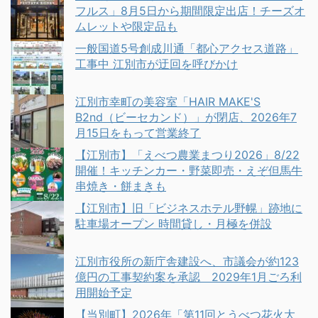
フルス」8月5日から期間限定出店！チーズオ
ムレットや限定品も
一般国道5号創成川通「都心アクセス道路」
工事中 江別市が迂回を呼びかけ
江別市幸町の美容室「HAIR MAKE'S
B2nd（ビーセカンド）」が閉店、2026年7
月15日をもって営業終了
【江別市】「えべつ農業まつり2026」8/22
開催！キッチンカー・野菜即売・えぞ但馬牛
串焼き・餅まきも
【江別市】旧「ビジネスホテル野幌」跡地に
駐車場オープン 時間貸し・月極を併設
江別市役所の新庁舎建設へ、市議会が約123
億円の工事契約案を承認 2029年1月ごろ利
用開始予定
【当別町】2026年「第11回とうべつ花火大