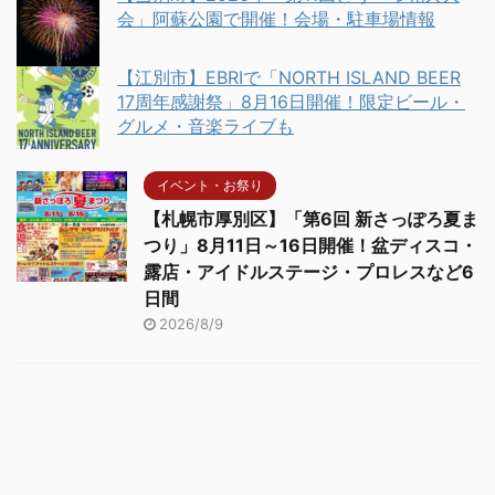
会」阿蘇公園で開催！会場・駐車場情報
【江別市】EBRIで「NORTH ISLAND BEER
17周年感謝祭」8月16日開催！限定ビール・
グルメ・音楽ライブも
イベント・お祭り
【札幌市厚別区】「第6回 新さっぽろ夏ま
つり」8月11日～16日開催！盆ディスコ・
露店・アイドルステージ・プロレスなど6
日間
2026/8/9