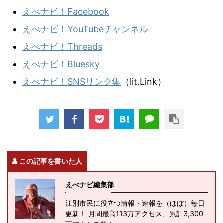
えべナビ！Facebook
えべナビ！YouTubeチャンネル
えべナビ！Threads
えべナビ！Bluesky
えべナビ！SNSリンク集
（lit.Link）
この記事を書いた人
えべナビ編集部
江別市民に役立つ情報・速報を（ほぼ）毎日
更新！ 月間最高113万アクセス、累計3,300