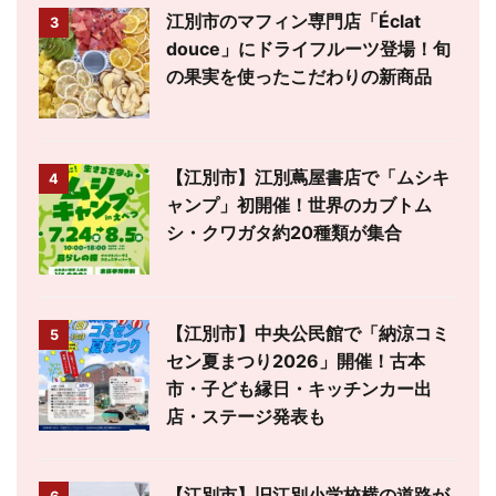
江別市のマフィン専門店「Éclat
3
douce」にドライフルーツ登場！旬
の果実を使ったこだわりの新商品
【江別市】江別蔦屋書店で「ムシキ
4
ャンプ」初開催！世界のカブトム
シ・クワガタ約20種類が集合
【江別市】中央公民館で「納涼コミ
5
セン夏まつり2026」開催！古本
市・子ども縁日・キッチンカー出
店・ステージ発表も
【江別市】旧江別小学校横の道路が