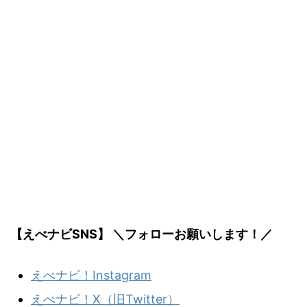
【えべナビSNS】 ＼フォローお願いします！／
えべナビ！Instagram
えべナビ！X（旧Twitter）