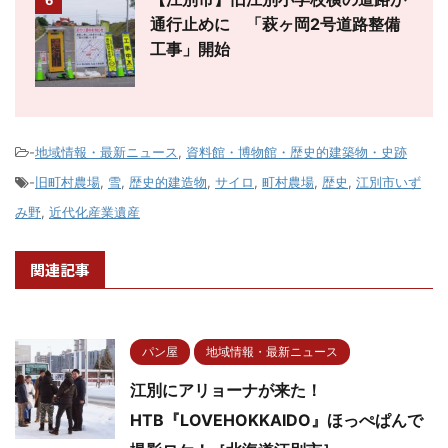
6
通行止めに 「萩ヶ岡2号道路整備
工事」開始
-
地域情報・最新ニュース
,
資料館・博物館・歴史的建築物・史跡
-
旧町村農場
,
雪
,
歴史的建造物
,
サイロ
,
町村農場
,
歴史
,
江別市いず
み野
,
近代化産業遺産
関連記事
パン屋
地域情報・最新ニュース
江別にアリョーナが来た！
HTB『LOVEHOKKAIDO』ほっぺぱんで