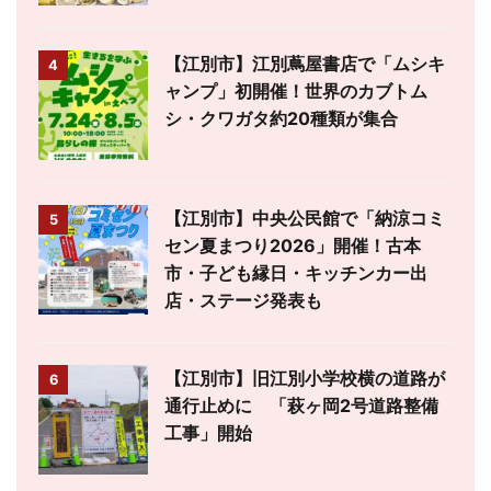
【江別市】江別蔦屋書店で「ムシキ
4
ャンプ」初開催！世界のカブトム
シ・クワガタ約20種類が集合
【江別市】中央公民館で「納涼コミ
5
セン夏まつり2026」開催！古本
市・子ども縁日・キッチンカー出
店・ステージ発表も
【江別市】旧江別小学校横の道路が
6
通行止めに 「萩ヶ岡2号道路整備
工事」開始