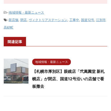
-
地域情報・最新ニュース
-
新店舗
,
閉店
,
ヴィクトリアステーション
,
工事中
,
国道12号
,
江別市
高砂町
関連記事
地域情報・最新ニュース
【札幌市厚別区】眼鏡店「弐萬圓堂 新札
幌店」が閉店、国道12号沿いの店舗で看
板撤去