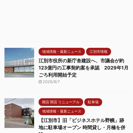
地域情報・最新ニュース
江別市情報
江別市役所の新庁舎建設へ、市議会が約
123億円の工事契約案を承認 2029年1月
ごろ利用開始予定
2026/8/7
開店 閉店 リニューアル
駐車場
地域情報・最新ニュース
【江別市】旧「ビジネスホテル野幌」跡
地に駐車場オープン 時間貸し・月極を併