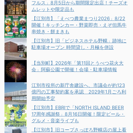
フルス」8月5日から期間限定出店！チーズオ
ムレットや限定品も
【江別市】「えべつ農業まつり2026」8/22
開催！キッチンカー・野菜即売・えぞ但馬牛
串焼き・餅まきも
【江別市】旧「ビジネスホテル野幌」跡地に
駐車場オープン 時間貸し・月極を併設
【当別町】2026年「第11回とうべつ花火大
会」阿蘇公園で開催！会場・駐車場情報
江別市役所の新庁舎建設へ、市議会が約123
億円の工事契約案を承認 2029年1月ごろ利
用開始予定
【江別市】EBRIで「NORTH ISLAND BEER
17周年感謝祭」8月16日開催！限定ビール・
グルメ・音楽ライブも
【江別市】旧コープさっぽろ野幌店の屋上看