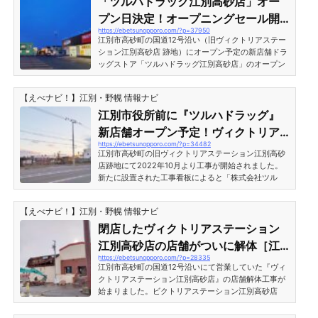
「ツルハドラッグ江別高砂店」オー
プン日決定！オープニングセール開
https://ebetsunopporo.com/?p=37950
催予定［江別市高砂町］
江別市高砂町の国道12号沿い（旧ヴィクトリアステー
ション江別高砂店 跡地）にオープン予定の新店舗ドラ
ッグストア「ツルハドラッグ江別高砂店」のオープン
日が2023年4月27日に決定！オープニングセールも開
催予定となっています。店舗の場所は江別市役所の斜
【えべナビ！】江別・野幌 情報ナビ
向い付近、パーラー若草の隣りです。「ツルハドラッ
グ江別高砂店」オープン日決定！オープニングセール
江別市役所前に『ツルハドラッグ』
開催予定［江別市高砂町］新規オープンに向けて準備
新店舗オープン予定！ヴィクトリア
が進む「ツルハドラッグ江別高砂店」正面出入口にオ
https://ebetsunopporo.com/?p=34482
ステーション跡地［江別市高砂町］
ープン告知が貼り出されていました。 2023年4月27
江別市高砂町の旧ヴィクトリアステーション江別高砂
日よりオープニ...
店跡地にて2022年10月より工事が開始されました。
新たに設置された工事看板によると「株式会社ツル
ハ」とあり、ツルハドラッグの新店舗が新規オープン
する予定のようです。江別市役所前に『ツルハドラッ
【えべナビ！】江別・野幌 情報ナビ
グ』新店舗オープン予定！ヴィクトリアステーション
跡地［江別市高砂町］江別市高砂町の国道12号沿い、
閉店したヴィクトリアステーション
江別市役所の斜向かいにある土地（旧ヴィクトリアス
江別高砂店の店舗がついに解体［江
テーション江別高砂店跡地）にて開始された新店舗建
https://ebetsunopporo.com/?p=28335
別市高砂町］
設工事の様子。歩道脇に囲いが続いており、工事用プ
江別市高砂町の国道12号沿いにて営業していた『ヴィ
レハブ・仮設トイレ等...
クトリアステーション江別高砂店』の店舗解体工事が
始まりました。ビクトリアステーション江別高砂店
は、2021年3月7日をもって閉店となっています。閉店
後は空きテナントとなっていましたが、建物を解体し