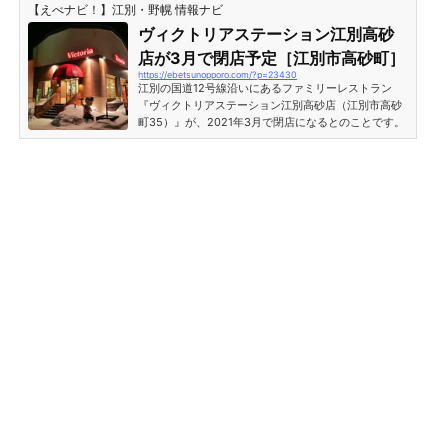
【えべナビ！】江別・野幌 情報ナビ
更地にするようです。※撮影は2021年12月17日閉店し
たヴィクトリアステーション江別高砂店の店舗がつい
ヴィクトリアステーション江別高砂
に解体［江別市高砂町］『ヴィクトリアステーション
店が3月で閉店予定［江別市高砂町］
江別高砂店』店舗解体中の様子。店舗名など看板類は
https://ebetsunopporo.com/?p=23430
閉店後すぐに取り外されていましたが、建物はそのま
江別の国道12号線沿いにあるファミリーレストラン
まの状態で残されてい...
『ヴィクトリアステーション江別高砂店（江別市高砂
町35）』が、2021年3月で閉店になるとのことです。
ヴィクトリアステーション（Victoria Station）江別高
砂店が3月で閉店予定［江別市高砂町］江別市高砂町
の国道12号線沿いにあるファミレス『ヴィクトリアス
テーション江別高砂店』。北海道発祥のステーキ＆ハ
ンバーグがメインのファミリーレストランとして多く
の方に親しまれています。そのビクトリアステーショ
ン江別高砂店が閉店になってしまうとのこと。 ビクト
リアステーシ...