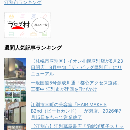
江別市ランキング
週間人気記事ランキング
【札幌市厚別区】イオン札幌厚別店が8月23
日閉店、9月中旬「ザ・ビッグ厚別店」にリ
ニューアル
一般国道5号創成川通「都心アクセス道路」
工事中 江別市が迂回を呼びかけ
江別市幸町の美容室「HAIR MAKE'S
B2nd（ビーセカンド）」が閉店、2026年7
月15日をもって営業終了
【江別市】江別蔦屋書店「函館洋菓子スナッ