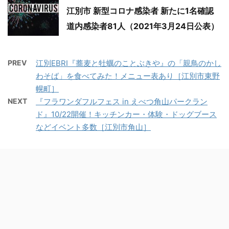
江別市 新型コロナ感染者 新たに1名確認
道内感染者81人（2021年3月24日公表）
PREV
江別EBRI『蕎麦と牡蠣のことぶきや』の「親鳥のかし
わそば」を食べてみた！メニュー表あり［江別市東野
幌町］
NEXT
『フラワンダフルフェス in えべつ角山パークラン
ド』10/22開催！キッチンカー・体験・ドッグブース
などイベント多数［江別市角山］