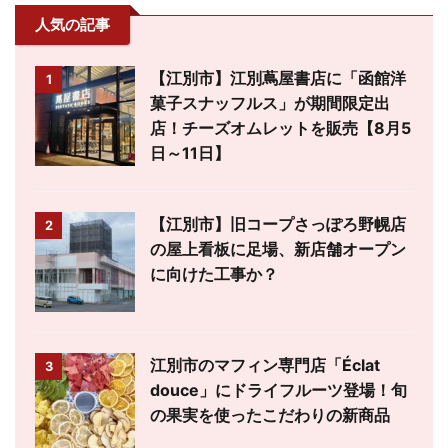
人気の記事
【江別市】江別蔦屋書店に「函館洋
1
菓子スナッフルス」が期間限定出
店！チーズオムレットを販売【8月5
日～11日】
【江別市】旧コープさっぽろ野幌店
2
の屋上看板に足場、新店舗オープン
に向けた工事か？
江別市のマフィン専門店「Éclat
3
douce」にドライフルーツ登場！旬
の果実を使ったこだわりの新商品