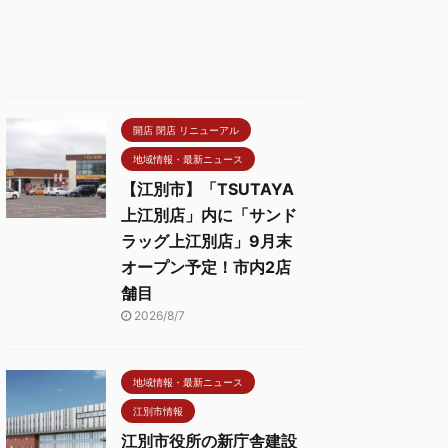
開店 閉店 リニューアル
地域情報・最新ニュース
【江別市】「TSUTAYA
上江別店」内に「サンド
ラッグ上江別店」9月末
オープン予定！市内2店
舗目
2026/8/7
地域情報・最新ニュース
江別市情報
江別市役所の新庁舎建設