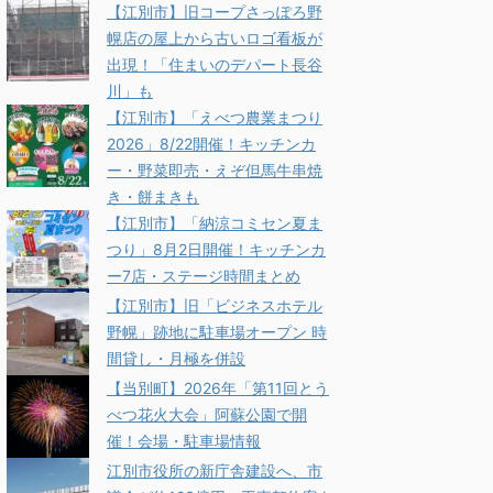
【江別市】旧コープさっぽろ野
幌店の屋上から古いロゴ看板が
出現！「住まいのデパート長谷
川」も
【江別市】「えべつ農業まつり
2026」8/22開催！キッチンカ
ー・野菜即売・えぞ但馬牛串焼
き・餅まきも
【江別市】「納涼コミセン夏ま
つり」8月2日開催！キッチンカ
ー7店・ステージ時間まとめ
【江別市】旧「ビジネスホテル
野幌」跡地に駐車場オープン 時
間貸し・月極を併設
【当別町】2026年「第11回とう
べつ花火大会」阿蘇公園で開
催！会場・駐車場情報
江別市役所の新庁舎建設へ、市