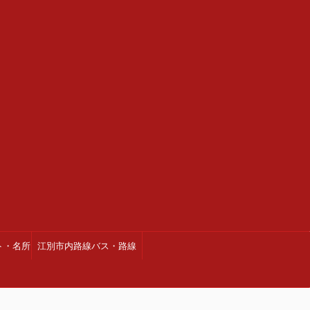
ト・名所
江別市内路線バス・路線
図・時刻表