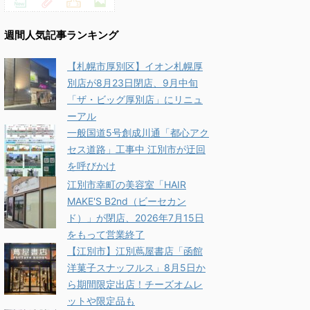
週間人気記事ランキング
【札幌市厚別区】イオン札幌厚
別店が8月23日閉店、9月中旬
「ザ・ビッグ厚別店」にリニュ
ーアル
一般国道5号創成川通「都心アク
セス道路」工事中 江別市が迂回
を呼びかけ
江別市幸町の美容室「HAIR
MAKE'S B2nd（ビーセカン
ド）」が閉店、2026年7月15日
をもって営業終了
【江別市】江別蔦屋書店「函館
洋菓子スナッフルス」8月5日か
ら期間限定出店！チーズオムレ
ットや限定品も