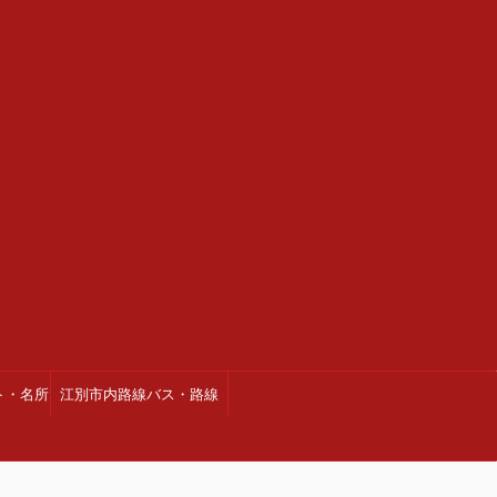
ト・名所
江別市内路線バス・路線
図・時刻表