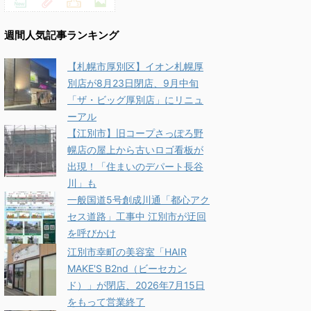
週間人気記事ランキング
【札幌市厚別区】イオン札幌厚
別店が8月23日閉店、9月中旬
「ザ・ビッグ厚別店」にリニュ
ーアル
【江別市】旧コープさっぽろ野
幌店の屋上から古いロゴ看板が
出現！「住まいのデパート長谷
川」も
一般国道5号創成川通「都心アク
セス道路」工事中 江別市が迂回
を呼びかけ
江別市幸町の美容室「HAIR
MAKE'S B2nd（ビーセカン
ド）」が閉店、2026年7月15日
をもって営業終了