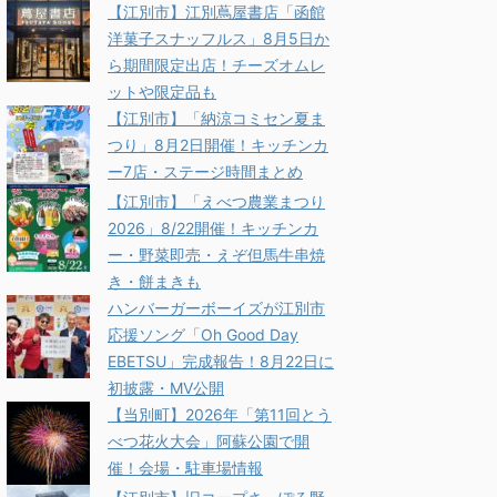
【江別市】江別蔦屋書店「函館
洋菓子スナッフルス」8月5日か
ら期間限定出店！チーズオムレ
ットや限定品も
【江別市】「納涼コミセン夏ま
つり」8月2日開催！キッチンカ
ー7店・ステージ時間まとめ
【江別市】「えべつ農業まつり
2026」8/22開催！キッチンカ
ー・野菜即売・えぞ但馬牛串焼
き・餅まきも
ハンバーガーボーイズが江別市
応援ソング「Oh Good Day
EBETSU」完成報告！8月22日に
初披露・MV公開
【当別町】2026年「第11回とう
べつ花火大会」阿蘇公園で開
催！会場・駐車場情報