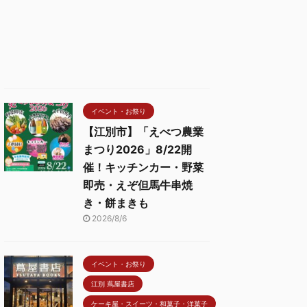
イベント・お祭り
【江別市】「えべつ農業
まつり2026」8/22開
催！キッチンカー・野菜
即売・えぞ但馬牛串焼
き・餅まきも
2026/8/6
イベント・お祭り
江別 蔦屋書店
ケーキ屋・スイーツ・和菓子・洋菓子