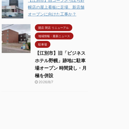
【江別市】旧コープさっぽろ野
幌店の屋上看板に足場、新店舗
オープンに向けた工事か？
開店 閉店 リニューアル
地域情報・最新ニュース
駐車場
【江別市】旧「ビジネス
ホテル野幌」跡地に駐車
場オープン 時間貸し・月
極を併設
2026/8/7