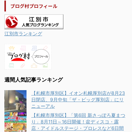
ブログ村プロフィール
江別市ランキング
週間人気記事ランキング
【札幌市厚別区】イオン札幌厚別店が8月23
日閉店、9月中旬「ザ・ビッグ厚別店」にリ
ニューアル
【札幌市厚別区】「第6回 新さっぽろ夏まつ
り」8月11日～16日開催！盆ディスコ・露
店・アイドルステージ・プロレスなど6日間