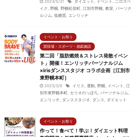
2023/5/31
ダイエット
,
イベント
,
二ロズベ
イク
,
野幌
,
野幌松並町
,
江別市野幌
,
教室
,
パーソナ
ルジム
,
低糖質
,
エンリッチ
イベント・お祭り
競技場・スポーツ・遊戯施設
第二回「脂肪燃焼＆ストレス発散イベン
ト」開催！エンリッチパーソナルジム
×irisダンススタジオ コラボ企画［江別市
東野幌本町］
2023/3/9
イリス
,
運動
,
野幌
,
イベント
,
江
別市東野幌本町
,
セリオのっぽろ
,
パーソナルジム
,
エンリッチ
,
ダンススタジオ
,
ダンス
,
ダイエット
イベント・お祭り
作って！食べて！学ぶ！ダイエット料理