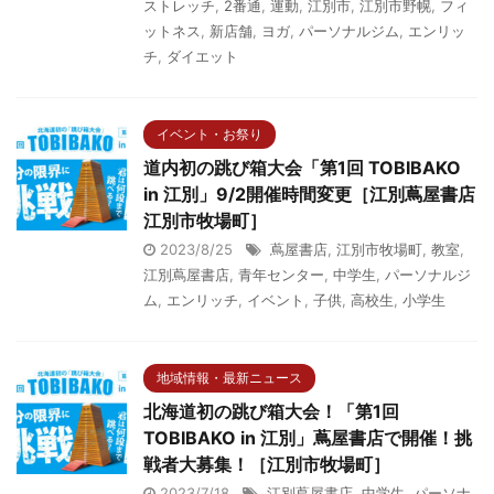
ストレッチ
,
2番通
,
運動
,
江別市
,
江別市野幌
,
フィ
ットネス
,
新店舗
,
ヨガ
,
パーソナルジム
,
エンリッ
チ
,
ダイエット
イベント・お祭り
道内初の跳び箱大会「第1回 TOBIBAKO
in 江別」9/2開催時間変更［江別蔦屋書店
江別市牧場町］
2023/8/25
蔦屋書店
,
江別市牧場町
,
教室
,
江別蔦屋書店
,
青年センター
,
中学生
,
パーソナルジ
ム
,
エンリッチ
,
イベント
,
子供
,
高校生
,
小学生
地域情報・最新ニュース
北海道初の跳び箱大会！「第1回
TOBIBAKO in 江別」蔦屋書店で開催！挑
戦者大募集！［江別市牧場町］
2023/7/18
江別蔦屋書店
,
中学生
,
パーソナ