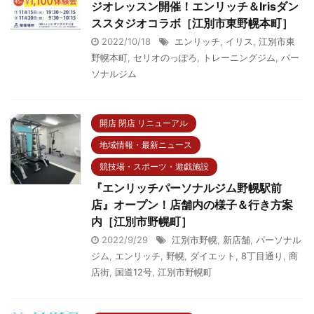
ジオレッスン開催！エンリッチ＆Irisダン
ススタジオコラボ［江別市東野幌本町］
2022/10/18
エンリッチ
,
イリス
,
江別市東
野幌本町
,
セリオのっぽろ
,
トレーニングジム
,
パー
ソナルジム
開店 閉店 リニューアル
地域情報・最新ニュース
競技場・スポーツ・遊戯施設
『エンリッチパーソナルジム野幌駅前
店』オープン！店舗内の様子＆行き方案
内［江別市野幌町］
2022/9/29
江別市野幌
,
新店舗
,
パーソナル
ジム
,
エンリッチ
,
野幌
,
ダイエット
,
8丁目通り
,
商
店街
,
国道12号
,
江別市野幌町