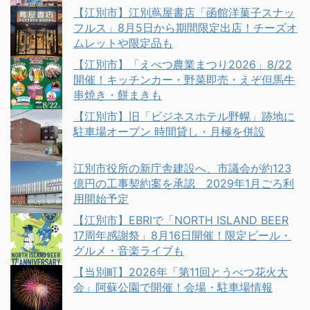
【江別市】江別蔦屋書店「函館洋菓子スナッ
フルス」8月5日から期間限定出店！チーズオ
ムレットや限定品も
【江別市】「えべつ農業まつり2026」8/22
開催！キッチンカー・野菜即売・えぞ但馬牛
串焼き・餅まきも
【江別市】旧「ビジネスホテル野幌」跡地に
駐車場オープン 時間貸し・月極を併設
江別市役所の新庁舎建設へ、市議会が約123
億円の工事契約案を承認 2029年1月ごろ利
用開始予定
【江別市】EBRIで「NORTH ISLAND BEER
17周年感謝祭」8月16日開催！限定ビール・
グルメ・音楽ライブも
【当別町】2026年「第11回とうべつ花火大
会」阿蘇公園で開催！会場・駐車場情報