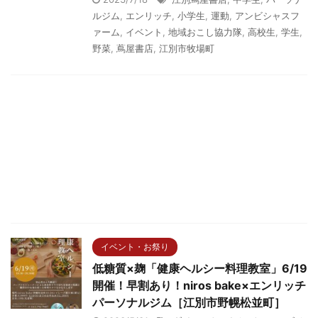
ルジム
,
エンリッチ
,
小学生
,
運動
,
アンビシャスフ
ァーム
,
イベント
,
地域おこし協力隊
,
高校生
,
学生
,
野菜
,
蔦屋書店
,
江別市牧場町
イベント・お祭り
低糖質×麹「健康ヘルシー料理教室」6/19
開催！早割あり！niros bake×エンリッチ
パーソナルジム［江別市野幌松並町］