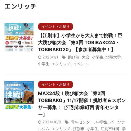
エンリッチ
イベント・お祭り
【江別市】小学生から大人まで挑戦！巨
大跳び箱大会「第3回 TOBIBAKO24・
TOBIBAKO20」【参加者募集中！】
2026/1/1
跳び箱
,
大会
,
小学生
,
北翔大学
,
中学生
,
エンリッチ
,
イベント
イベント・お祭り
MAX24段！跳び箱大会「第2回
TOBIBAKO」11/17開催！挑戦者＆スポン
サー募集！［江別市緑町西 青年センタ
ー］
2024/10/8
青年センター
,
中学生
,
パーソナ
ルジム
,
エンリッチ
,
江別市
,
小学生
,
江別市緑町
,
学