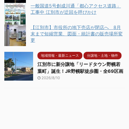
一般国道5号創成川通「都心アクセス道路」
工事中 江別市が迂回を呼びかけ
【江別市】市役所の地下売店が閉店へ 8月
末まで短縮営業、図面・統計書の販売場所変
更
地域情報・最新ニュース
分譲地・土地・物件
江別市に新分譲地「リードタウン野幌若
葉町」誕生！JR野幌駅徒歩圏・全69区画
2026/8/10