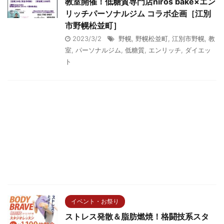
教室開催！低糖質専門店niros bake×エン
リッチパーソナルジム コラボ企画［江別
市野幌松並町］
2023/3/2
野幌
,
野幌松並町
,
江別市野幌
,
教
室
,
パーソナルジム
,
低糖質
,
エンリッチ
,
ダイエッ
ト
イベント・お祭り
ストレス発散＆脂肪燃焼！格闘技系スタ