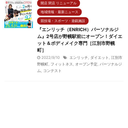
開店 閉店 リニューアル
地域情報・最新ニュース
競技場・スポーツ・遊戯施設
『エンリッチ（ENRICH）パーソナルジ
ム』2号店が野幌駅前にオープン！ダイエ
ット＆ボディメイク専門［江別市野幌
町］
2022/9/10
エンリッチ
,
ダイエット
,
江別市
野幌町
,
フィットネス
,
オープン予定
,
パーソナルジ
ム
,
コンテスト