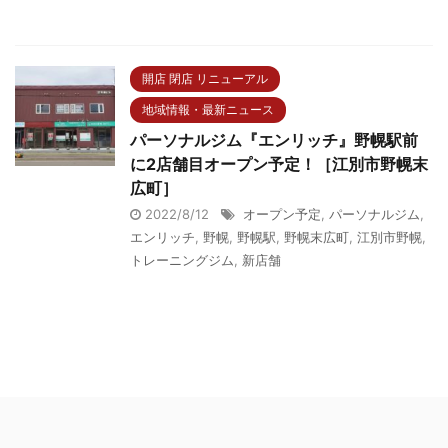
開店 閉店 リニューアル
地域情報・最新ニュース
パーソナルジム『エンリッチ』野幌駅前
に2店舗目オープン予定！［江別市野幌末
広町］
2022/8/12
オープン予定
,
パーソナルジム
,
エンリッチ
,
野幌
,
野幌駅
,
野幌末広町
,
江別市野幌
,
トレーニングジム
,
新店舗