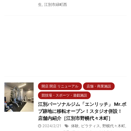
生
,
江別市緑町西
開店 閉店 リニューアル
店舗・商業施設
競技場・スポーツ・遊戯施設
江別パーソナルジム「エンリッチ」 Mr.ボ
ブ跡地に移転オープン！スタジオ併設！
店舗内紹介［江別市野幌代々木町］
2024/2/21
体験
,
ピラティス
,
野幌代々木町
,