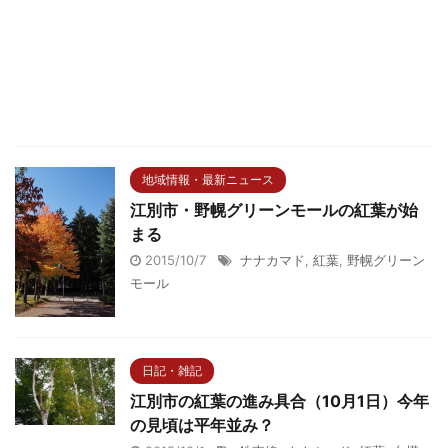
地域情報・最新ニュース
江別市・野幌グリーンモールの紅葉が始
まる
2015/10/7
ナナカマド
,
紅葉
,
野幌グリーン
モール
日記・雑記
江別市の紅葉の進み具合（10月1日）今年
の見頃は平年並み？