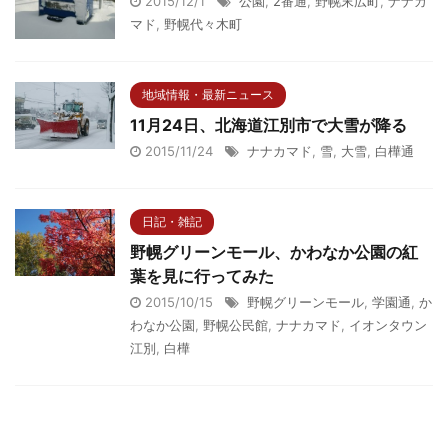
2015/12/1
公園
,
2番通
,
野幌末広町
,
ナナカ
マド
,
野幌代々木町
地域情報・最新ニュース
11月24日、北海道江別市で大雪が降る
2015/11/24
ナナカマド
,
雪
,
大雪
,
白樺通
日記・雑記
野幌グリーンモール、かわなか公園の紅
葉を見に行ってみた
2015/10/15
野幌グリーンモール
,
学園通
,
か
わなか公園
,
野幌公民館
,
ナナカマド
,
イオンタウン
江別
,
白樺