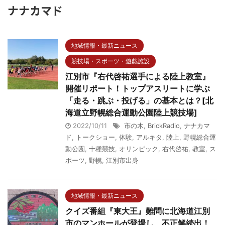
ナナカマド
地域情報・最新ニュース
競技場・スポーツ・遊戯施設
江別市『右代啓祐選手による陸上教室』
開催リポート！トップアスリートに学ぶ
「走る・跳ぶ・投げる」の基本とは？[北
海道立野幌総合運動公園陸上競技場]
2022/10/11
市の木
,
BrickRadio
,
ナナカマ
ド
,
トークショー
,
体験
,
アルキタ
,
陸上
,
野幌総合運
動公園
,
十種競技
,
オリンピック
,
右代啓祐
,
教室
,
ス
ポーツ
,
野幌
,
江別市出身
地域情報・最新ニュース
クイズ番組『東大王』難問に北海道江別
市のマンホールが登場し、不正解続出！