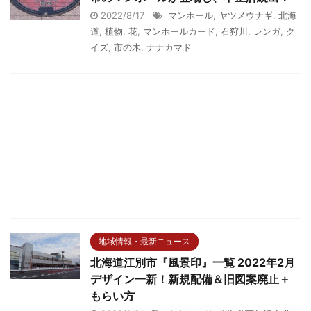
2022/8/17
マンホール
,
ヤツメウナギ
,
北海
道
,
植物
,
花
,
マンホールカード
,
石狩川
,
レンガ
,
ク
イズ
,
市の木
,
ナナカマド
地域情報・最新ニュース
北海道江別市『風景印』一覧 2022年2月
デザイン一新！新規配備＆旧図案廃止＋
もらい方