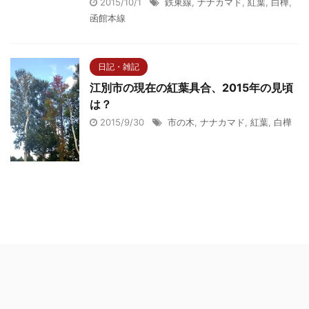
2015/10/1
鉄東線
,
ナナカマド
,
紅葉
,
白樺
,
函館本線
日記・雑記
江別市の現在の紅葉具合、2015年の見頃
は？
2015/9/30
市の木
,
ナナカマド
,
紅葉
,
白樺