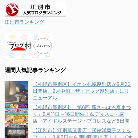
江別市ランキング
週間人気記事ランキング
【札幌市厚別区】イオン札幌厚別店が8月23
日閉店、9月中旬「ザ・ビッグ厚別店」にリ
ニューアル
【札幌市厚別区】「第6回 新さっぽろ夏まつ
り」8月11日～16日開催！盆ディスコ・露
店・アイドルステージ・プロレスなど6日間
【江別市】江別蔦屋書店「函館洋菓子スナッ
フルス」8月5日から期間限定出店！チーズオ