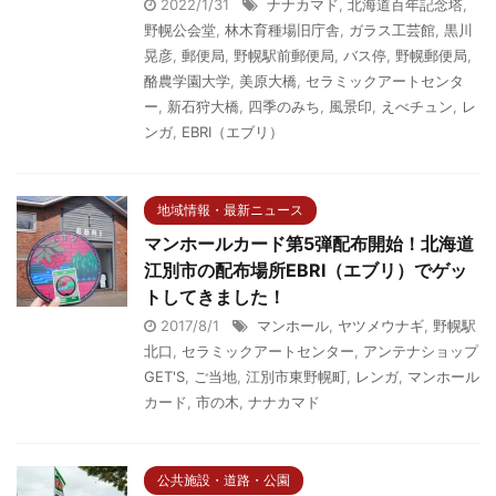
2022/1/31
ナナカマド
,
北海道百年記念塔
,
野幌公会堂
,
林木育種場旧庁舎
,
ガラス工芸館
,
黒川
晃彦
,
郵便局
,
野幌駅前郵便局
,
バス停
,
野幌郵便局
,
酪農学園大学
,
美原大橋
,
セラミックアートセンタ
ー
,
新石狩大橋
,
四季のみち
,
風景印
,
えべチュン
,
レ
ンガ
,
EBRI（エブリ）
地域情報・最新ニュース
マンホールカード第5弾配布開始！北海道
江別市の配布場所EBRI（エブリ）でゲッ
トしてきました！
2017/8/1
マンホール
,
ヤツメウナギ
,
野幌駅
北口
,
セラミックアートセンター
,
アンテナショップ
GET'S
,
ご当地
,
江別市東野幌町
,
レンガ
,
マンホール
カード
,
市の木
,
ナナカマド
公共施設・道路・公園