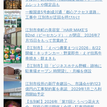
ムレットや限定品も
一般国道5号創成川通「都心アクセス道路」
工事中 江別市が迂回を呼びかけ
江別市幸町の美容室「HAIR MAKE'S
B2nd（ビーセカンド）」が閉店、2026年7
月15日をもって営業終了
【江別市】「えべつ農業まつり2026」8/22
開催！キッチンカー・野菜即売・えぞ但馬牛
串焼き・餅まきも
【江別市】旧「ビジネスホテル野幌」跡地に
駐車場オープン 時間貸し・月極を併設
江別市役所の新庁舎建設へ、市議会が約123
億円の工事契約案を承認 2029年1月ごろ利
用開始予定
【当別町】2026年「第11回とうべつ花火大
会」阿蘇公園で開催！会場・駐車場情報