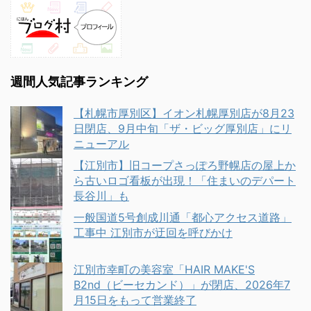
週間人気記事ランキング
【札幌市厚別区】イオン札幌厚別店が8月23
日閉店、9月中旬「ザ・ビッグ厚別店」にリ
ニューアル
【江別市】旧コープさっぽろ野幌店の屋上か
ら古いロゴ看板が出現！「住まいのデパート
長谷川」も
一般国道5号創成川通「都心アクセス道路」
工事中 江別市が迂回を呼びかけ
江別市幸町の美容室「HAIR MAKE'S
B2nd（ビーセカンド）」が閉店、2026年7
月15日をもって営業終了