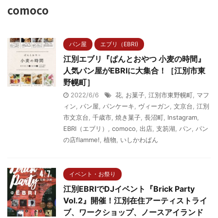
comoco
パン屋
エブリ（EBRI)
江別エブリ『ぱんとおやつ 小麦の時間』
人気パン屋がEBRIに大集合！［江別市東
野幌町］
2022/6/6
花
,
お菓子
,
江別市東野幌町
,
マフ
ィン
,
パン屋
,
パンケーキ
,
ヴィーガン
,
文京台
,
江別
市文京台
,
千歳市
,
焼き菓子
,
長沼町
,
Instagram
,
EBRI（エブリ）
,
comoco
,
出店
,
支笏湖
,
パン
,
パン
の店flamme!
,
植物
,
いしかわぱん
イベント・お祭り
江別EBRIでDJイベント『Brick Party
Vol.2』開催！江別在住アーティストライ
ブ、ワークショップ、ノースアイランド