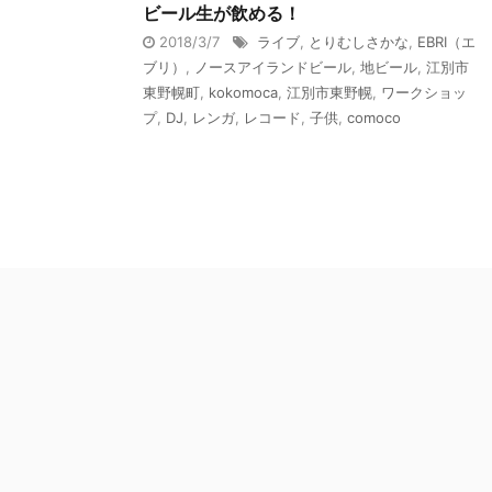
ビール生が飲める！
2018/3/7
ライブ
,
とりむしさかな
,
EBRI（エ
ブリ）
,
ノースアイランドビール
,
地ビール
,
江別市
東野幌町
,
kokomoca
,
江別市東野幌
,
ワークショッ
プ
,
DJ
,
レンガ
,
レコード
,
子供
,
comoco