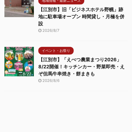
地域情報・最新ニュース
【江別市】旧「ビジネスホテル野幌」跡
地に駐車場オープン 時間貸し・月極を併
設
2026/8/7
イベント・お祭り
【江別市】「えべつ農業まつり2026」
8/22開催！キッチンカー・野菜即売・え
ぞ但馬牛串焼き・餅まきも
2026/8/6