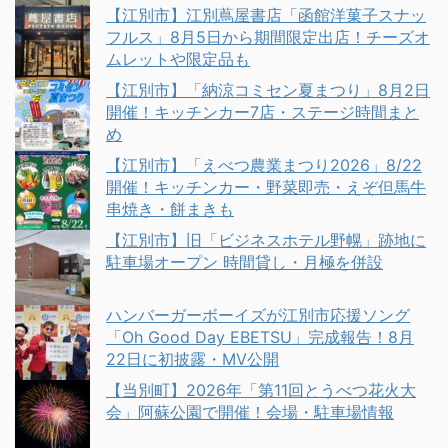
【江別市】江別蔦屋書店「函館洋菓子スナッ
フルス」8月5日から期間限定出店！チーズオ
ムレットや限定品も
【江別市】「納涼コミセン夏まつり」8月2日
開催！キッチンカー7店・ステージ時間まと
め
【江別市】「えべつ農業まつり2026」8/22
開催！キッチンカー・野菜即売・えぞ但馬牛
串焼き・餅まきも
【江別市】旧「ビジネスホテル野幌」跡地に
駐車場オープン 時間貸し・月極を併設
ハンバーガーボーイズが江別市応援ソング
「Oh Good Day EBETSU」完成報告！8月
22日に初披露・MV公開
【当別町】2026年「第11回とうべつ花火大
会」阿蘇公園で開催！会場・駐車場情報