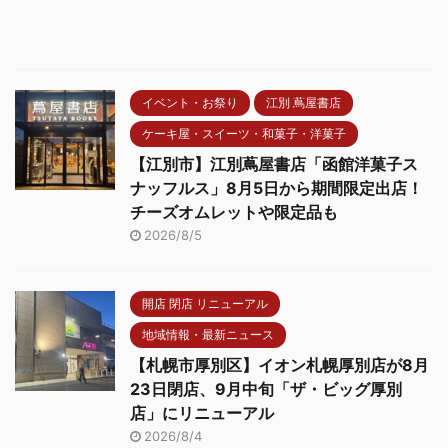
イベント・お祭り
江別 蔦屋書店
ケーキ屋・スイーツ・和菓子・洋菓子
【江別市】江別蔦屋書店「函館洋菓子ス
ナッフルス」8月5日から期間限定出店！
チーズオムレットや限定品も
2026/8/5
開店 閉店 リニューアル
地域情報・最新ニュース
【札幌市厚別区】イオン札幌厚別店が8月
23日閉店、9月中旬「ザ・ビッグ厚別
店」にリニューアル
2026/8/4