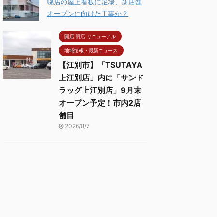
幌店の屋上看板に足場、新店舗
オープンに向けた工事か？
開店 閉店 リニューアル
地域情報・最新ニュース
【江別市】「TSUTAYA
上江別店」内に「サンド
ラッグ上江別店」9月末
オープン予定！市内2店
舗目
2026/8/7