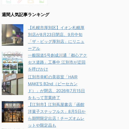
週間人気記事ランキング
【札幌市厚別区】イオン札幌厚
別店が8月23日閉店、9月中旬
「ザ・ビッグ厚別店」にリニュ
ーアル
一般国道5号創成川通「都心アク
セス道路」工事中 江別市が迂回
を呼びかけ
江別市幸町の美容室「HAIR
MAKE'S B2nd（ビーセカン
ド）」が閉店、2026年7月15日
をもって営業終了
【江別市】江別蔦屋書店「函館
洋菓子スナッフルス」8月5日か
ら期間限定出店！チーズオムレ
ットや限定品も