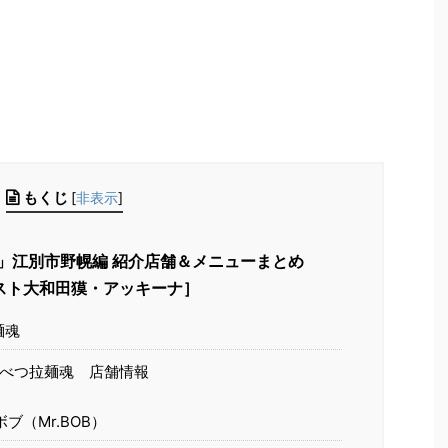
もくじ
[
非表示
]
」江別市野幌編 紹介店舗＆メニューまとめ
［ゲスト大和田獏・アッキーナ］
麺魂
べつ拉麺魂 店舗情報
ブ（Mr.BOB）