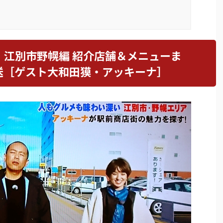
」江別市野幌編 紹介店舗＆メニューま
日放送［ゲスト大和田獏・アッキーナ］