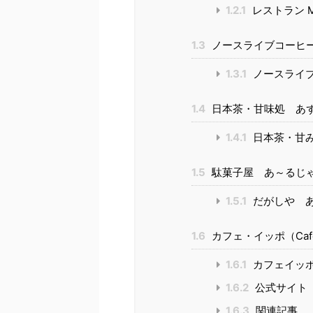
1.2.1
レストラン M
1.3
ノースライブコーヒ
1.3.1
ノースライ
1.4
日本茶・甘味処 あ
1.4.1
日本茶・甘
1.5
駄菓子屋 あ～るじ
1.5.1
だがしや 
1.6
カフェ・イッポ（Cafe
1.6.1
カフェイッポ
1.6.2
公式サイト
1.6.3
関連記事