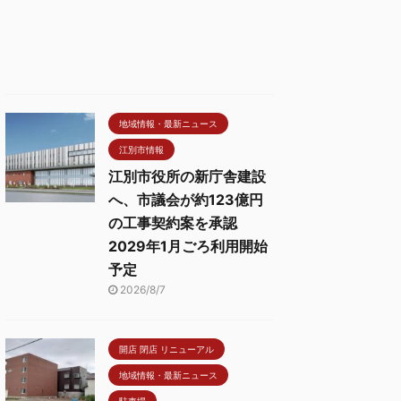
地域情報・最新ニュース
江別市情報
江別市役所の新庁舎建設
へ、市議会が約123億円
の工事契約案を承認
2029年1月ごろ利用開始
予定
2026/8/7
開店 閉店 リニューアル
地域情報・最新ニュース
駐車場