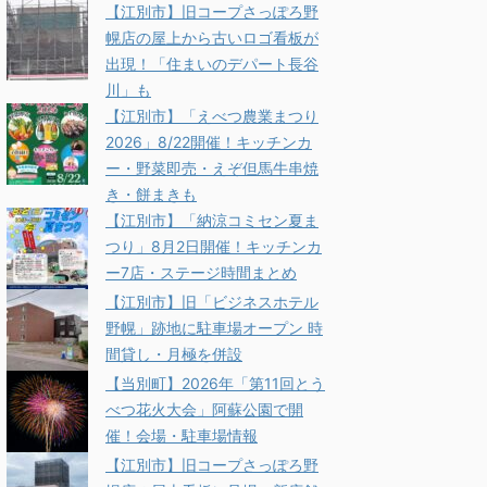
【江別市】旧コープさっぽろ野
幌店の屋上から古いロゴ看板が
出現！「住まいのデパート長谷
川」も
【江別市】「えべつ農業まつり
2026」8/22開催！キッチンカ
ー・野菜即売・えぞ但馬牛串焼
き・餅まきも
【江別市】「納涼コミセン夏ま
つり」8月2日開催！キッチンカ
ー7店・ステージ時間まとめ
【江別市】旧「ビジネスホテル
野幌」跡地に駐車場オープン 時
間貸し・月極を併設
【当別町】2026年「第11回とう
べつ花火大会」阿蘇公園で開
催！会場・駐車場情報
【江別市】旧コープさっぽろ野