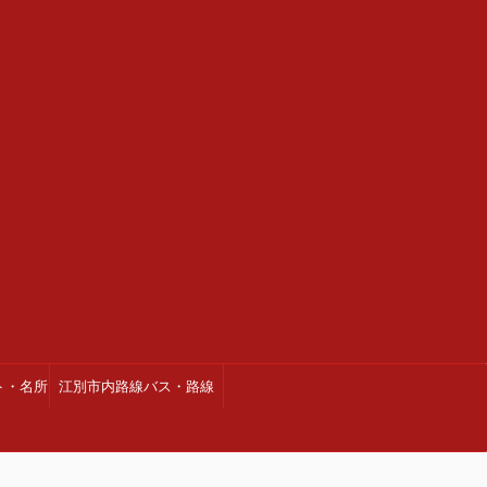
ト・名所
江別市内路線バス・路線
図・時刻表