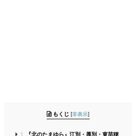
もくじ
[
非表示
]
1
『北のたまゆら』江別・厚別・東苗穂