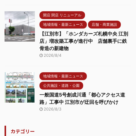
開店 閉店 リニューアル
地域情報・最新ニュース
店舗・商業施設
【江別市】「ホンダカーズ札幌中央 江別
店」増改築工事が進行中 店舗裏手に鉄
骨造の新建物
2026/8/4
地域情報・最新ニュース
公共施設・道路・公園
一般国道5号創成川通「都心アクセス道
路」工事中 江別市が迂回を呼びかけ
2026/8/3
カテゴリー