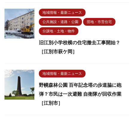
地域情報・最新ニュース
公共施設・道路・公園
団地・市営住宅
分譲地・土地・物件
旧江別小学校横の住宅撤去工事開始？
［江別市萩ケ岡］
地域情報・最新ニュース
野幌森林公園 百年記念塔の歩道脇に砲
弾？市民は一次避難 自衛隊が回収作業
［江別市］