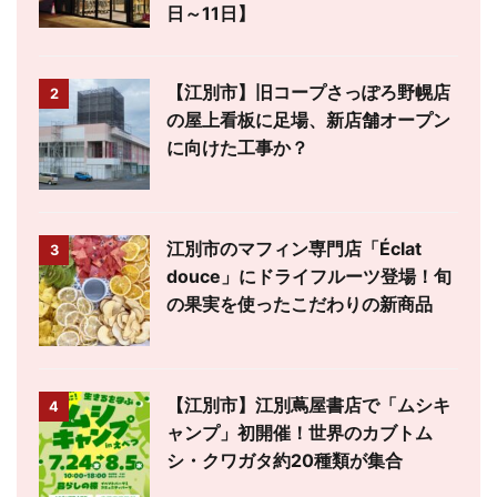
日～11日】
【江別市】旧コープさっぽろ野幌店
2
の屋上看板に足場、新店舗オープン
に向けた工事か？
江別市のマフィン専門店「Éclat
3
douce」にドライフルーツ登場！旬
の果実を使ったこだわりの新商品
【江別市】江別蔦屋書店で「ムシキ
4
ャンプ」初開催！世界のカブトム
シ・クワガタ約20種類が集合