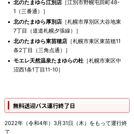
北のたまゆら江別店
［江別市野幌屯田町48-
1（三番通）］
北のたまゆら厚別店
［札幌市厚別区大谷地東
7丁目（道道札幌夕張線）］
北のたまゆら東苗穂店
［札幌市東区東苗穂11
条2丁目（三角点通）］
モエレ天然温泉たまゆらの杜
［札幌市東区中
沼西1条1丁目11-10］
無料送迎バス運行終了日
2022年（令和4年）3月31日（木）をもって運行終
了