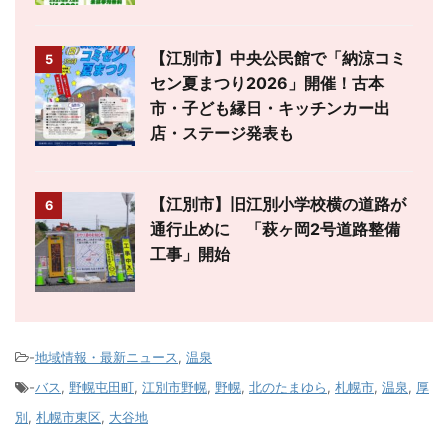
【江別市】中央公民館で「納涼コミ
5
セン夏まつり2026」開催！古本
市・子ども縁日・キッチンカー出
店・ステージ発表も
【江別市】旧江別小学校横の道路が
6
通行止めに 「萩ヶ岡2号道路整備
工事」開始
-
地域情報・最新ニュース
,
温泉
-
バス
,
野幌屯田町
,
江別市野幌
,
野幌
,
北のたまゆら
,
札幌市
,
温泉
,
厚
別
,
札幌市東区
,
大谷地