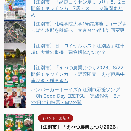
【江別市】「納涼コミセン夏まつり」8月2日
開催！キッチンカー7店・ステージ時間まと
め
【江別市】札幌学院大学1号館跡地にコープさ
っぽろ本部を移転へ 文京台で都市計画変更
【江別市】旧「ロイヤルホスト江別店」駐車
場に大量の重機 建物解体なのか？
【江別市】「えべつ農業まつり2026」8/22
開催！キッチンカー・野菜即売・えぞ但馬牛
串焼き・餅まきも
ハンバーガーボーイズが江別市応援ソング
「Oh Good Day EBETSU」完成報告！8月
22日に初披露・MV公開
イベント・お祭り
【江別市】「えべつ農業まつり2026」