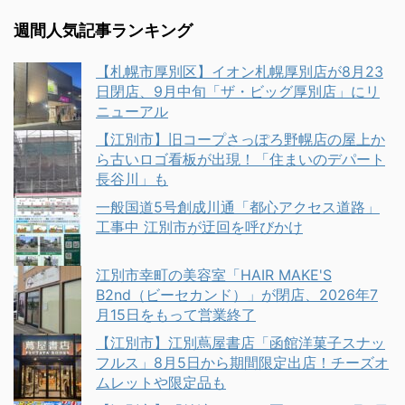
週間人気記事ランキング
【札幌市厚別区】イオン札幌厚別店が8月23
日閉店、9月中旬「ザ・ビッグ厚別店」にリ
ニューアル
【江別市】旧コープさっぽろ野幌店の屋上か
ら古いロゴ看板が出現！「住まいのデパート
長谷川」も
一般国道5号創成川通「都心アクセス道路」
工事中 江別市が迂回を呼びかけ
江別市幸町の美容室「HAIR MAKE'S
B2nd（ビーセカンド）」が閉店、2026年7
月15日をもって営業終了
【江別市】江別蔦屋書店「函館洋菓子スナッ
フルス」8月5日から期間限定出店！チーズオ
ムレットや限定品も