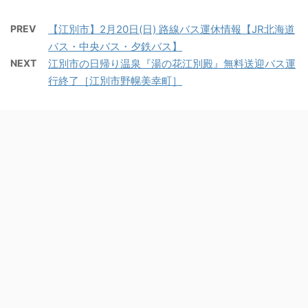
PREV
【江別市】2月20日(日) 路線バス運休情報【JR北海道
バス・中央バス・夕鉄バス】
NEXT
江別市の日帰り温泉『湯の花江別殿』無料送迎バス運
行終了［江別市野幌美幸町］