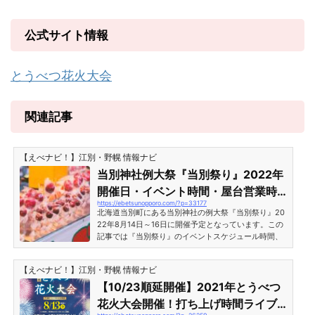
公式サイト情報
とうべつ花火大会
関連記事
【えべナビ！】江別・野幌 情報ナビ
当別神社例大祭『当別祭り』2022年
開催日・イベント時間・屋台営業時
https://ebetsunopporo.com/?p=33177
間［北海道当別町］
北海道当別町にある当別神社の例大祭『当別祭り』20
22年8月14日～16日に開催予定となっています。この
記事では『当別祭り』のイベントスケジュール時間、
神輿渡御、露天・屋台出店の営業時間等についてご紹
介します。※なお、状況により中止になる場合があり
【えべナビ！】江別・野幌 情報ナビ
ます。最新情報については公式サイトをご確認くださ
い。※当別祭り前日に開催予定の『とうべつ花火大
【10/23順延開催】2021年とうべつ
会』については以下の記事をご参照ください。当別神
花火大会開催！打ち上げ時間ライブ
社例大祭『当別祭り』2022年開催日2022年（令和4