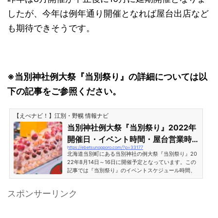
したが、今年は例年通り開催となれば屋台出店など
も期待できそうです。
※当別神社例大祭『当別祭り』の詳細については以
下の記事をご参照ください。
【えべナビ！】江別・野幌 情報ナビ
当別神社例大祭『当別祭り』2022年
開催日・イベント時間・屋台営業時
https://ebetsunopporo.com/?p=33177
間［北海道当別町］
北海道当別町にある当別神社の例大祭『当別祭り』20
22年8月14日～16日に開催予定となっています。この
記事では『当別祭り』のイベントスケジュール時間、
神輿渡御、露天・屋台出店の営業時間等についてご紹
介します。※なお、状況により中止になる場合があり
スポンサーリンク
ます。最新情報については公式サイトをご確認くださ
い。※当別祭り前日に開催予定の『とうべつ花火大
会』については以下の記事をご参照ください。当別神