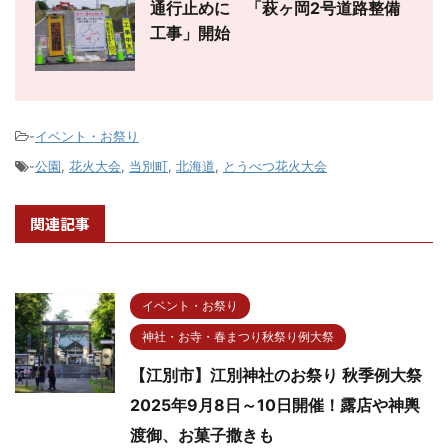
通行止めに 「萩ヶ岡2号道路整備
工事」開始
-
イベント・お祭り
-
公園
,
花火大会
,
当別町
,
北海道
,
とうべつ花火大会
関連記事
イベント・お祭り
神社・お寺・春まつり秋祭り例大祭
【江別市】江別神社のお祭り 秋季例大祭
2025年9月8日～10日開催！露店や神輿
渡御、お菓子撒きも