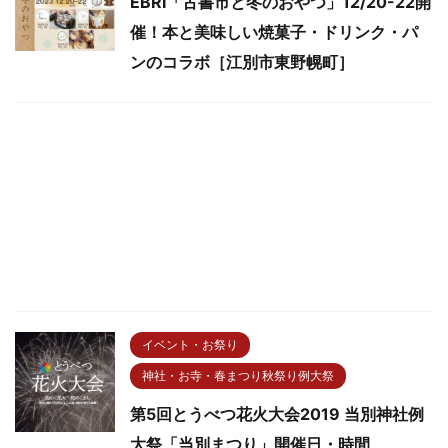
EBRI「古書市と冬のおやつ」12/20-22開
催！本と美味しい焼菓子・ドリンク・パ
ンのコラボ［江別市東野幌町］
イベント・お祭り
神社・お寺・春まつり秋祭り例大祭
第5回とうべつ花火大会2019 当別神社例
大祭「当別まつり」開催日・時間