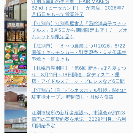
江別市幸町の美容室「HAIR MAKE'S
B2nd（ビーセカンド）」が閉店、2026年7
月15日をもって営業終了
【江別市】江別蔦屋書店「函館洋菓子スナッ
フルス」8月5日から期間限定出店！チーズオ
ムレットや限定品も
【江別市】「えべつ農業まつり2026」8/22
開催！キッチンカー・野菜即売・えぞ但馬牛
串焼き・餅まきも
【札幌市厚別区】「第6回 新さっぽろ夏まつ
り」8月11日～16日開催！盆ディスコ・露
店・アイドルステージ・プロレスなど6日間
【江別市】旧「ビジネスホテル野幌」跡地に
駐車場オープン 時間貸し・月極を併設
江別市役所の新庁舎建設へ、市議会が約123
億円の工事契約案を承認 2029年1月ごろ利
用開始予定