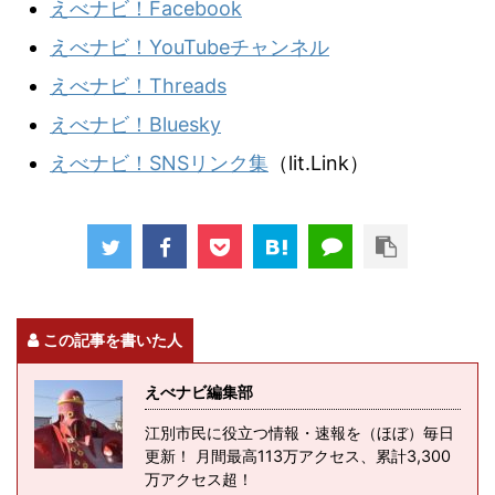
えべナビ！Facebook
えべナビ！YouTubeチャンネル
えべナビ！Threads
えべナビ！Bluesky
えべナビ！SNSリンク集
（lit.Link）
この記事を書いた人
えべナビ編集部
江別市民に役立つ情報・速報を（ほぼ）毎日
更新！ 月間最高113万アクセス、累計3,300
万アクセス超！