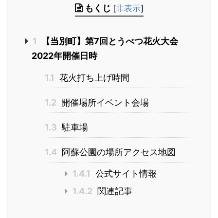
もくじ
[
非表示
]
1
【当別町】第7回とうべつ花火大会
2022年開催日時
1.1
花火打ち上げ時間
1.2
開催場所イベント会場
1.3
駐車場
1.4
阿蘇公園の場所アクセス地図
1.4.1
公式サイト情報
1.4.2
関連記事