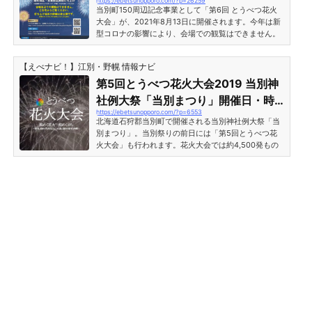
https://ebetsunopporo.com/?p=26259
配信情報［石狩郡当別町］
年）8月14日（日）・15日（月）・16日（火） イベン
当別町150周辺記念事業として「第6回 とうべつ花火
トスケジュール時間※8...
大会」が、2021年8月13日に開催されます。今年は新
型コロナの影響により、会場での観覧はできません。
ご自宅から、またYou Tubeライブでの打ち上げ観覧と
なります。※2021年8月13日追記：第6回とうべつ花火
【えべナビ！】江別・野幌 情報ナビ
大会は中止となりました。※2021年10月22日追記：10
月23日（土）18:30～ 打ち上げ場所非公開で順延開催
第5回とうべつ花火大会2019 当別神
2021年とうべつ花火大会開催！打ち上げ時間ライブ配
社例大祭「当別まつり」開催日・時
信情報［石狩郡当別町］北海道石狩郡当別町１５０周
https://ebetsunopporo.com/?p=6553
間
年記念事業として、「第６回とうべつ花火大会」が開
北海道石狩郡当別町で開催される当別神社例大祭「当
催されます。2021年の...
別まつり」。当別祭りの前日には「第5回とうべつ花
火大会」も行われます。花火大会では約4,500発もの
花火が打ち上げられるとのことで、期待感が高まりま
す。当別神社例大祭「当別祭り」では、神輿渡御・子
供盆踊り・カラオケ大会などが毎年開かれます。また
花火大会が開催される日には野外ビアパーティー（ビ
アガーデン）も開催されるので楽しみですね。花火大
会・ビアパーティーの開催場所は阿蘇公園芝生広場・
阿蘇公園野球グラウンドとなっています。例大祭が行
われる当別神社は阿...