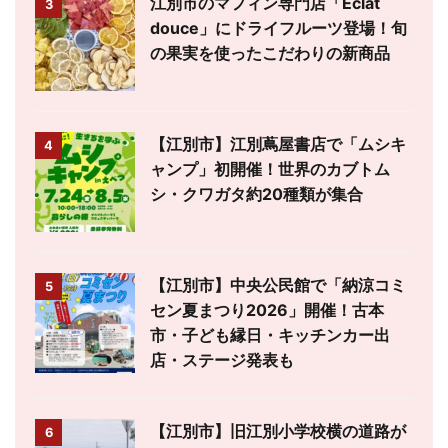
江別市のマフィン専門店「Éclat
3
douce」にドライフルーツ登場！旬
の果実を使ったこだわりの新商品
【江別市】江別蔦屋書店で「ムシキ
4
ャンプ」初開催！世界のカブトム
シ・クワガタ約20種類が集合
【江別市】中央公民館で「納涼コミ
5
セン夏まつり2026」開催！古本
市・子ども縁日・キッチンカー出
店・ステージ発表も
【江別市】旧江別小学校横の道路が
6