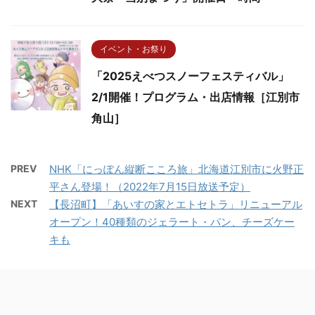
イベント・お祭り
「2025えべつスノーフェスティバル」
2/1開催！プログラム・出店情報［江別市
角山］
PREV
NHK「にっぽん縦断こころ旅」北海道江別市に火野正
平さん登場！（2022年7月15日放送予定）
NEXT
【長沼町】「あいすの家とエトセトラ」リニューアル
オープン！40種類のジェラート・パン、チーズケー
キも