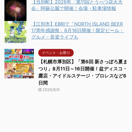
【当別町】2026年「第11回とうべつ花火大
会」阿蘇公園で開催！会場・駐車場情報
【江別市】EBRIで「NORTH ISLAND BEER
17周年感謝祭」8月16日開催！限定ビール・
グルメ・音楽ライブも
イベント・お祭り
【札幌市厚別区】「第6回 新さっぽろ夏ま
つり」8月11日～16日開催！盆ディスコ・
露店・アイドルステージ・プロレスなど6
日間
2026/8/9