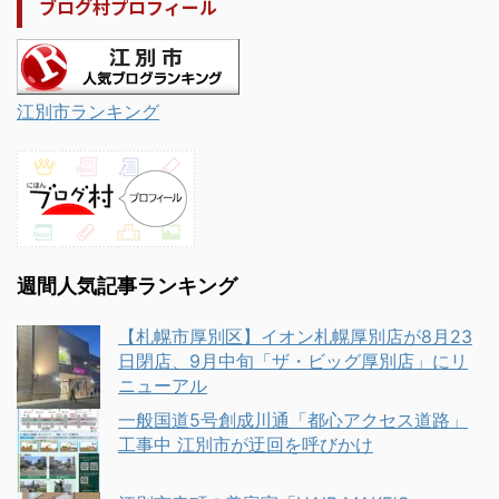
ブログ村プロフィール
江別市ランキング
週間人気記事ランキング
【札幌市厚別区】イオン札幌厚別店が8月23
日閉店、9月中旬「ザ・ビッグ厚別店」にリ
ニューアル
一般国道5号創成川通「都心アクセス道路」
工事中 江別市が迂回を呼びかけ