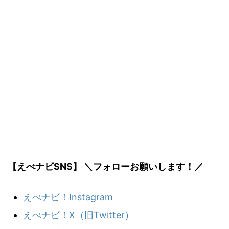
【えべナビSNS】 ＼フォローお願いします！／
えべナビ！Instagram
えべナビ！X（旧Twitter）