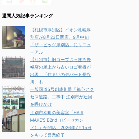
週間人気記事ランキング
【札幌市厚別区】イオン札幌厚
別店が8月23日閉店、9月中旬
「ザ・ビッグ厚別店」にリニュ
ーアル
【江別市】旧コープさっぽろ野
幌店の屋上から古いロゴ看板が
出現！「住まいのデパート長谷
川」も
一般国道5号創成川通「都心アク
セス道路」工事中 江別市が迂回
を呼びかけ
江別市幸町の美容室「HAIR
MAKE'S B2nd（ビーセカン
ド）」が閉店、2026年7月15日
をもって営業終了