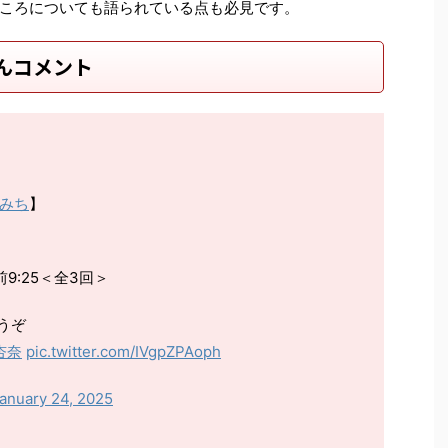
ころについても語られている点も必見です。
んコメント
みち
】
午前9:25＜全3回＞
うぞ
杏奈
pic.twitter.com/IVgpZPAoph
anuary 24, 2025