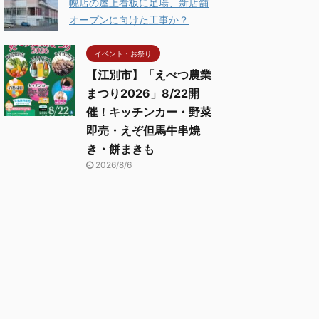
幌店の屋上看板に足場、新店舗
オープンに向けた工事か？
イベント・お祭り
【江別市】「えべつ農業
まつり2026」8/22開
催！キッチンカー・野菜
即売・えぞ但馬牛串焼
き・餅まきも
2026/8/6