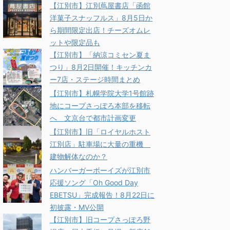
【江別市】江別蔦屋書店「函館
洋菓子スナッフルス」8月5日か
ら期間限定出店！チーズオムレ
ットや限定品も
【江別市】「納涼コミセン夏ま
つり」8月2日開催！キッチンカ
ー7店・ステージ時間まとめ
【江別市】札幌学院大学1号館跡
地にコープさっぽろ本部を移転
へ 文京台で都市計画変更
【江別市】旧「ロイヤルホスト
江別店」駐車場に大量の重機
建物解体なのか？
ハンバーガーボーイズが江別市
応援ソング「Oh Good Day
EBETSU」完成報告！8月22日に
初披露・MV公開
【江別市】旧コープさっぽろ野