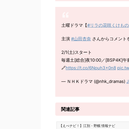
土曜ドラマ【
#リラの花咲くけもの
主演
#山田杏奈
さんからコメント
2/1(土)スタート
毎週土[総合]夜10:00／[BSP4K]
🔗
https://t.co/6Npuh3x0n8
pic.t
— ＮＨＫドラマ (@nhk_dramas)
J
関連記事
【えべナビ！】江別・野幌 情報ナビ