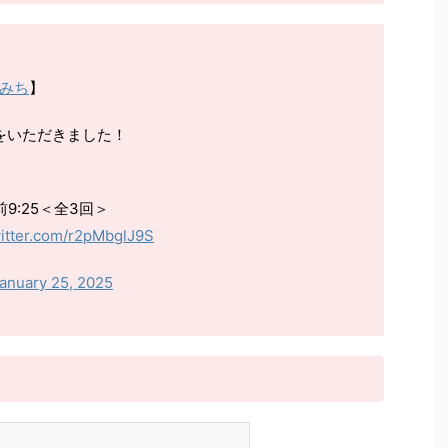
みち
】
をいただきました！
午前9:25＜全3回＞
witter.com/r2pMbglJ9S
anuary 25, 2025