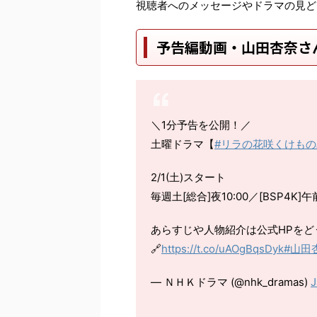
視聴者へのメッセージやドラマの見ど
予告編動画・山田杏奈さ
＼1分予告を公開！／
土曜ドラマ【
#リラの花咲くけもの
2/1(土)スタート
毎週土[総合]夜10:00／[BSP4K]
あらすじや人物紹介は公式HPをど
🔗
https://t.co/uAOgBqsDyk
#山田
— ＮＨＫドラマ (@nhk_dramas)
J