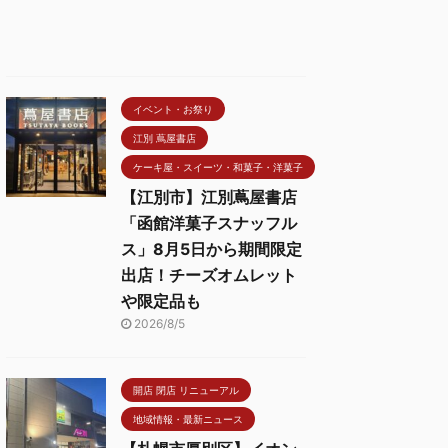
イベント・お祭り
江別 蔦屋書店
ケーキ屋・スイーツ・和菓子・洋菓子
【江別市】江別蔦屋書店
「函館洋菓子スナッフル
ス」8月5日から期間限定
出店！チーズオムレット
や限定品も
2026/8/5
開店 閉店 リニューアル
地域情報・最新ニュース