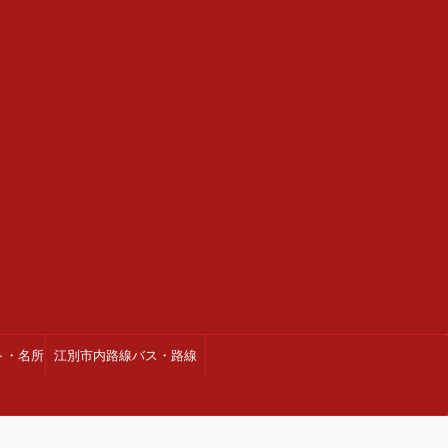
ト・名所
江別市内路線バス・路線
図・時刻表