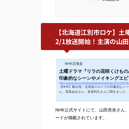
【北海道江別市ロケ】土
2/1放送開始！主演の山
NHK北海道
土曜ドラマ『リラの花咲くけもの
印象的なシーンやメイキングエピソ
https://www.nhk.or.jp/hokkaido/lreport/articles/300/209/18
【NHK】舞台地・北海道のロケでの印象的なシ
ん、當真あみさん、萩原利久さんに聞きました。初
NHK公式サイトにて、山田杏奈さん
ードが掲載されています。