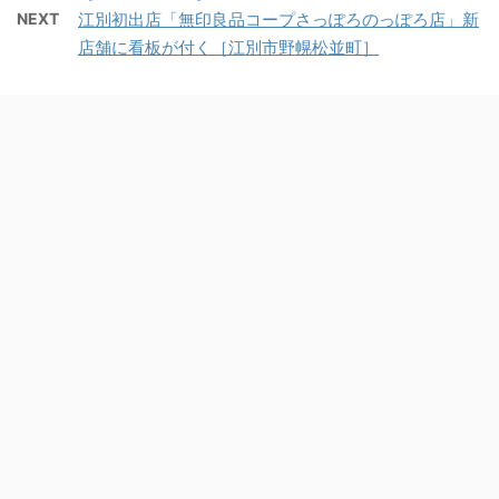
NEXT
江別初出店「無印良品コープさっぽろのっぽろ店」新
店舗に看板が付く［江別市野幌松並町］