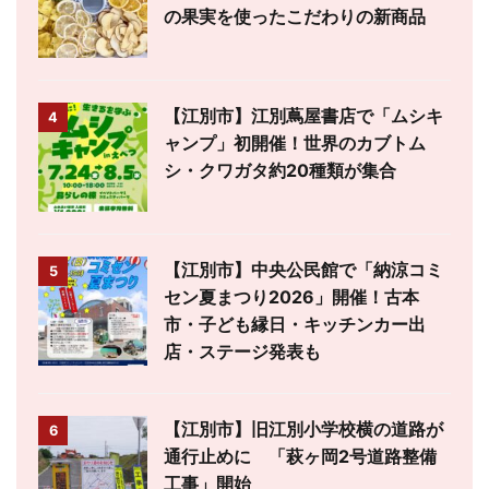
の果実を使ったこだわりの新商品
【江別市】江別蔦屋書店で「ムシキ
4
ャンプ」初開催！世界のカブトム
シ・クワガタ約20種類が集合
【江別市】中央公民館で「納涼コミ
5
セン夏まつり2026」開催！古本
市・子ども縁日・キッチンカー出
店・ステージ発表も
【江別市】旧江別小学校横の道路が
6
通行止めに 「萩ヶ岡2号道路整備
工事」開始