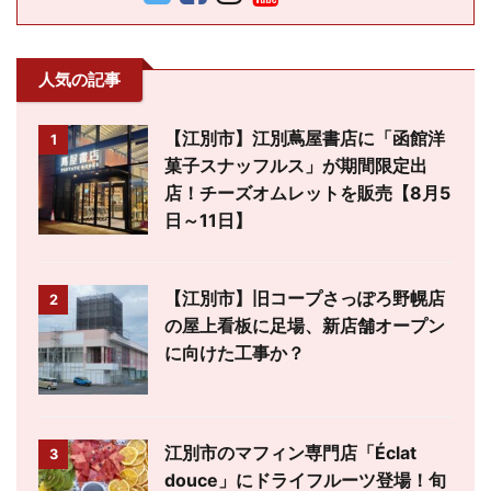
人気の記事
【江別市】江別蔦屋書店に「函館洋
1
菓子スナッフルス」が期間限定出
店！チーズオムレットを販売【8月5
日～11日】
【江別市】旧コープさっぽろ野幌店
2
の屋上看板に足場、新店舗オープン
に向けた工事か？
江別市のマフィン専門店「Éclat
3
douce」にドライフルーツ登場！旬