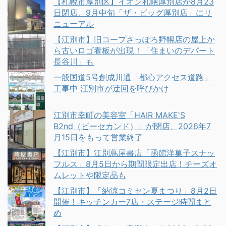
【札幌市厚別区】イオン札幌厚別店が8月23
日閉店、9月中旬「ザ・ビッグ厚別店」にリ
ニューアル
【江別市】旧コープさっぽろ野幌店の屋上か
ら古いロゴ看板が出現！「住まいのデパート
長谷川」も
一般国道5号創成川通「都心アクセス道路」
工事中 江別市が迂回を呼びかけ
江別市幸町の美容室「HAIR MAKE'S
B2nd（ビーセカンド）」が閉店、2026年7
月15日をもって営業終了
【江別市】江別蔦屋書店「函館洋菓子スナッ
フルス」8月5日から期間限定出店！チーズオ
ムレットや限定品も
【江別市】「納涼コミセン夏まつり」8月2日
開催！キッチンカー7店・ステージ時間まと
め