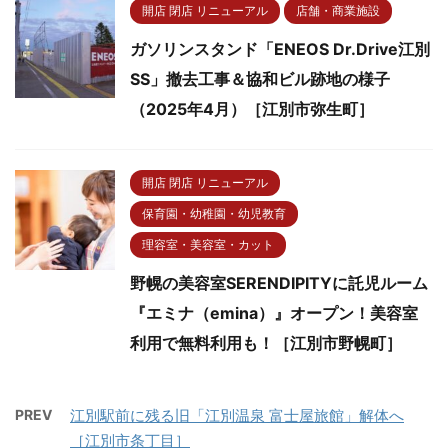
開店 閉店 リニューアル
店舗・商業施設
ガソリンスタンド「ENEOS Dr.Drive江別
SS」撤去工事＆協和ビル跡地の様子
（2025年4月）［江別市弥生町］
開店 閉店 リニューアル
保育園・幼稚園・幼児教育
理容室・美容室・カット
野幌の美容室SERENDIPITYに託児ルーム
『エミナ（emina）』オープン！美容室
利用で無料利用も！［江別市野幌町］
PREV
江別駅前に残る旧「江別温泉 富士屋旅館」解体へ
［江別市条丁目］