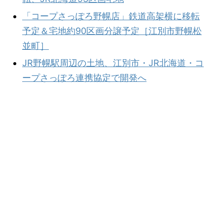
「コープさっぽろ野幌店」鉄道高架横に移転
予定＆宅地約90区画分譲予定［江別市野幌松
並町］
JR野幌駅周辺の土地、江別市・JR北海道・コ
ープさっぽろ連携協定で開発へ