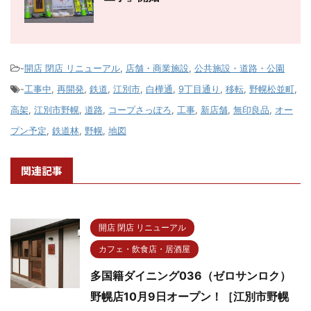
-
開店 閉店 リニューアル
,
店舗・商業施設
,
公共施設・道路・公園
-
工事中
,
再開発
,
鉄道
,
江別市
,
白樺通
,
9丁目通り
,
移転
,
野幌松並町
,
高架
,
江別市野幌
,
道路
,
コープさっぽろ
,
工事
,
新店舗
,
無印良品
,
オー
プン予定
,
鉄道林
,
野幌
,
地図
関連記事
開店 閉店 リニューアル
カフェ・飲食店・居酒屋
多国籍ダイニング036（ゼロサンロク）
野幌店10月9日オープン！［江別市野幌