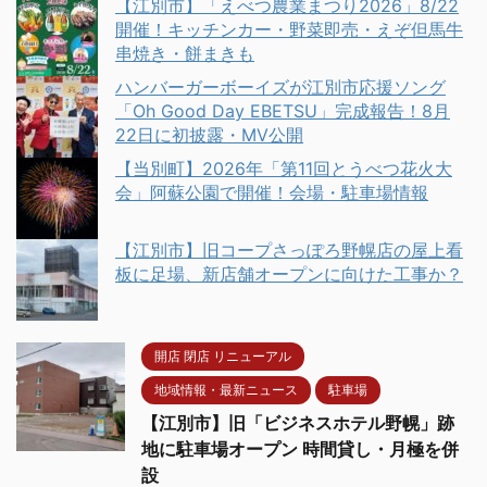
【江別市】「えべつ農業まつり2026」8/22
開催！キッチンカー・野菜即売・えぞ但馬牛
串焼き・餅まきも
ハンバーガーボーイズが江別市応援ソング
「Oh Good Day EBETSU」完成報告！8月
22日に初披露・MV公開
【当別町】2026年「第11回とうべつ花火大
会」阿蘇公園で開催！会場・駐車場情報
【江別市】旧コープさっぽろ野幌店の屋上看
板に足場、新店舗オープンに向けた工事か？
開店 閉店 リニューアル
地域情報・最新ニュース
駐車場
【江別市】旧「ビジネスホテル野幌」跡
地に駐車場オープン 時間貸し・月極を併
設