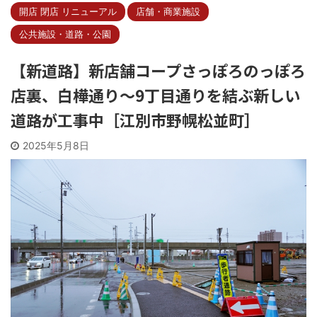
開店 閉店 リニューアル
店舗・商業施設
公共施設・道路・公園
【新道路】新店舗コープさっぽろのっぽろ
店裏、白樺通り～9丁目通りを結ぶ新しい
道路が工事中［江別市野幌松並町］
2025年5月8日