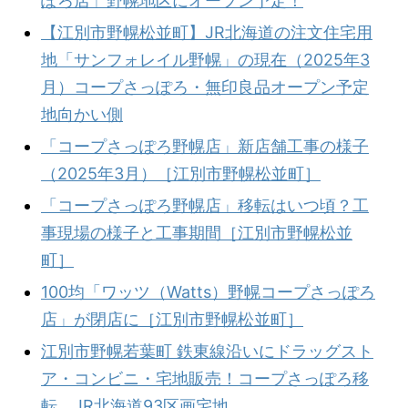
ぽろ店」野幌地区にオープン予定！
【江別市野幌松並町】JR北海道の注文住宅用
地「サンフォレイル野幌」の現在（2025年3
月）コープさっぽろ・無印良品オープン予定
地向かい側
「コープさっぽろ野幌店」新店舗工事の様子
（2025年3月）［江別市野幌松並町］
「コープさっぽろ野幌店」移転はいつ頃？工
事現場の様子と工事期間［江別市野幌松並
町］
100均「ワッツ（Watts）野幌コープさっぽろ
店」が閉店に［江別市野幌松並町］
江別市野幌若葉町 鉄東線沿いにドラッグスト
ア・コンビニ・宅地販売！コープさっぽろ移
転、JR北海道93区画宅地