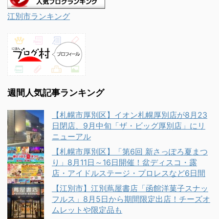
江別市ランキング
週間人気記事ランキング
【札幌市厚別区】イオン札幌厚別店が8月23
日閉店、9月中旬「ザ・ビッグ厚別店」にリ
ニューアル
【札幌市厚別区】「第6回 新さっぽろ夏まつ
り」8月11日～16日開催！盆ディスコ・露
店・アイドルステージ・プロレスなど6日間
【江別市】江別蔦屋書店「函館洋菓子スナッ
フルス」8月5日から期間限定出店！チーズオ
ムレットや限定品も