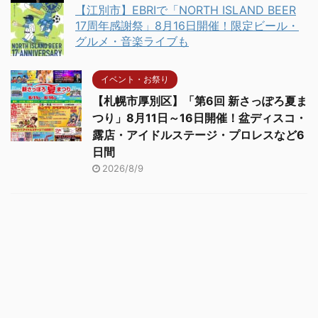
【江別市】EBRIで「NORTH ISLAND BEER
17周年感謝祭」8月16日開催！限定ビール・
グルメ・音楽ライブも
イベント・お祭り
【札幌市厚別区】「第6回 新さっぽろ夏ま
つり」8月11日～16日開催！盆ディスコ・
露店・アイドルステージ・プロレスなど6
日間
2026/8/9