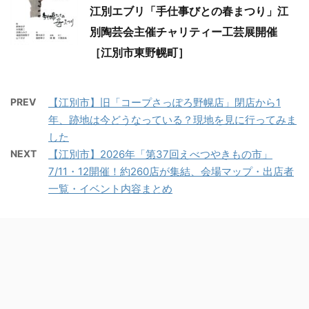
江別エブリ「手仕事びとの春まつり」江
別陶芸会主催チャリティー工芸展開催
［江別市東野幌町］
PREV
【江別市】旧「コープさっぽろ野幌店」閉店から1
年、跡地は今どうなっている？現地を見に行ってみま
した
NEXT
【江別市】2026年「第37回えべつやきもの市」
7/11・12開催！約260店が集結、会場マップ・出店者
一覧・イベント内容まとめ