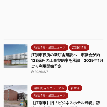
地域情報・最新ニュース
江別市情報
江別市役所の新庁舎建設へ、市議会が約
123億円の工事契約案を承認 2029年1月
ごろ利用開始予定
2026/8/7
開店 閉店 リニューアル
駐車場
地域情報・最新ニュース
【江別市】旧「ビジネスホテル野幌」跡