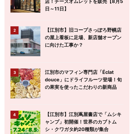
店！チーズオムレットを販売【8月5
日～11日】
【江別市】旧コープさっぽろ野幌店
2
の屋上看板に足場、新店舗オープン
に向けた工事か？
江別市のマフィン専門店「Éclat
3
douce」にドライフルーツ登場！旬
の果実を使ったこだわりの新商品
【江別市】江別蔦屋書店で「ムシキ
4
ャンプ」初開催！世界のカブトム
シ・クワガタ約20種類が集合