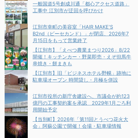
一般国道5号創成川通「都心アクセス道路」
工事中 江別市が迂回を呼びかけ
江別市幸町の美容室「HAIR MAKE'S
B2nd（ビーセカンド）」が閉店、2026年7
月15日をもって営業終了
【江別市】「えべつ農業まつり2026」8/22
開催！キッチンカー・野菜即売・えぞ但馬牛
串焼き・餅まきも
【江別市】旧「ビジネスホテル野幌」跡地に
駐車場オープン 時間貸し・月極を併設
江別市役所の新庁舎建設へ、市議会が約123
億円の工事契約案を承認 2029年1月ごろ利
用開始予定
【当別町】2026年「第11回とうべつ花火大
会」阿蘇公園で開催！会場・駐車場情報