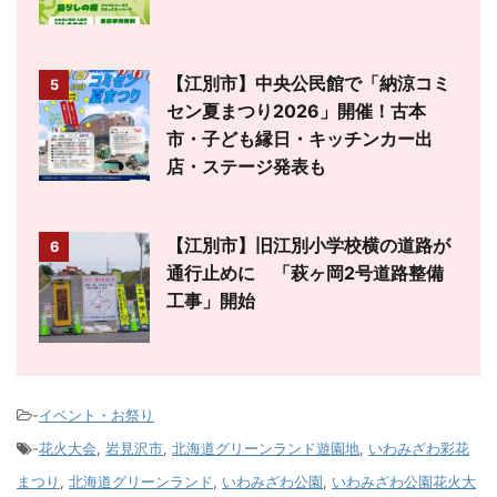
【江別市】中央公民館で「納涼コミ
5
セン夏まつり2026」開催！古本
市・子ども縁日・キッチンカー出
店・ステージ発表も
【江別市】旧江別小学校横の道路が
6
通行止めに 「萩ヶ岡2号道路整備
工事」開始
-
イベント・お祭り
-
花火大会
,
岩見沢市
,
北海道グリーンランド遊園地
,
いわみざわ彩花
まつり
,
北海道グリーンランド
,
いわみざわ公園
,
いわみざわ公園花火大