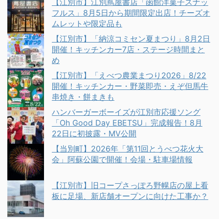
【江別市】江別蔦屋書店「函館洋菓子スナッ
フルス」8月5日から期間限定出店！チーズオ
ムレットや限定品も
【江別市】「納涼コミセン夏まつり」8月2日
開催！キッチンカー7店・ステージ時間まと
め
【江別市】「えべつ農業まつり2026」8/22
開催！キッチンカー・野菜即売・えぞ但馬牛
串焼き・餅まきも
ハンバーガーボーイズが江別市応援ソング
「Oh Good Day EBETSU」完成報告！8月
22日に初披露・MV公開
【当別町】2026年「第11回とうべつ花火大
会」阿蘇公園で開催！会場・駐車場情報
【江別市】旧コープさっぽろ野幌店の屋上看
板に足場、新店舗オープンに向けた工事か？