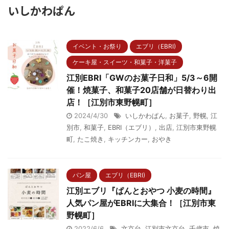
いしかわぱん
イベント・お祭り
エブリ（EBRI)
ケーキ屋・スイーツ・和菓子・洋菓子
江別EBRI「GWのお菓子日和」5/3～6開
催！焼菓子、和菓子20店舗が日替わり出
店！［江別市東野幌町］
2024/4/30
いしかわぱん
,
お菓子
,
野幌
,
江
別市
,
和菓子
,
EBRI（エブリ）
,
出店
,
江別市東野幌
町
,
たこ焼き
,
キッチンカー
,
おやき
パン屋
エブリ（EBRI)
江別エブリ『ぱんとおやつ 小麦の時間』
人気パン屋がEBRIに大集合！［江別市東
野幌町］
2022/6/6
文京台
,
江別市文京台
,
千歳市
,
焼