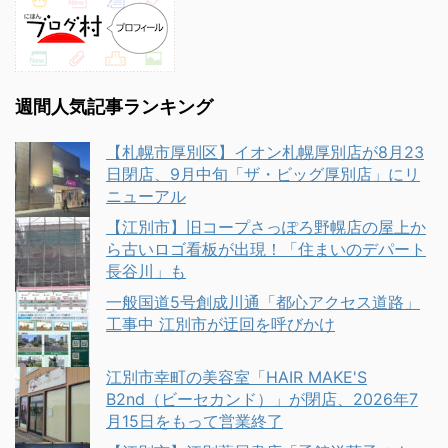
週間人気記事ランキング
【札幌市厚別区】イオン札幌厚別店が8月23
日閉店、9月中旬「ザ・ビッグ厚別店」にリ
ニューアル
【江別市】旧コープさっぽろ野幌店の屋上か
ら古いロゴ看板が出現！「住まいのデパート
長谷川」も
一般国道5号創成川通「都心アクセス道路」
工事中 江別市が迂回を呼びかけ
江別市幸町の美容室「HAIR MAKE'S
B2nd（ビーセカンド）」が閉店、2026年7
月15日をもって営業終了