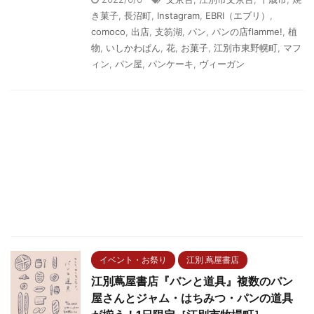
き菓子
,
長沼町
,
Instagram
,
EBRI（エブリ）
,
comoco
,
出店
,
支笏湖
,
パン
,
パンの店flamme!
,
植
物
,
いしかわぱん
,
花
,
お菓子
,
江別市東野幌町
,
マフ
ィン
,
パン屋
,
パンケーキ
,
ヴィーガン
イベント・お祭り
江別 蔦屋書店
江別蔦屋書店『パンと道具』複数のパン
屋さんとジャム・はちみつ・パンの道具