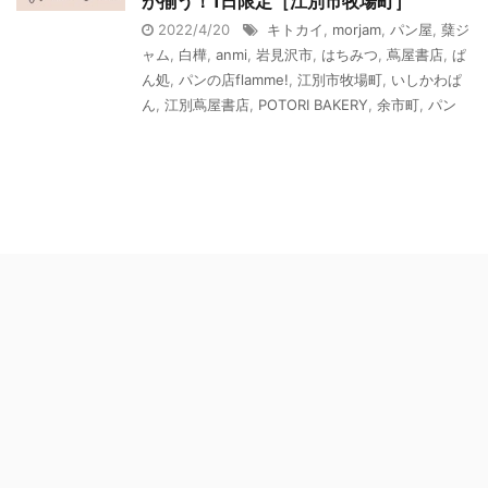
が揃う！1日限定［江別市牧場町］
2022/4/20
キトカイ
,
morjam
,
パン屋
,
蘖ジ
ャム
,
白樺
,
anmi
,
岩見沢市
,
はちみつ
,
蔦屋書店
,
ぱ
ん処
,
パンの店flamme!
,
江別市牧場町
,
いしかわぱ
ん
,
江別蔦屋書店
,
POTORI BAKERY
,
余市町
,
パン