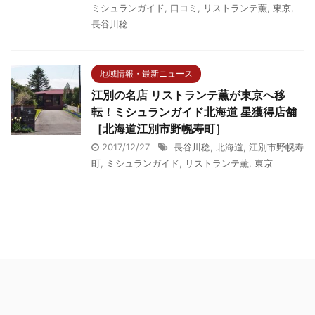
ミシュランガイド
,
口コミ
,
リストランテ薫
,
東京
,
長谷川稔
地域情報・最新ニュース
江別の名店 リストランテ薫が東京へ移
転！ミシュランガイド北海道 星獲得店舗
［北海道江別市野幌寿町］
2017/12/27
長谷川稔
,
北海道
,
江別市野幌寿
町
,
ミシュランガイド
,
リストランテ薫
,
東京