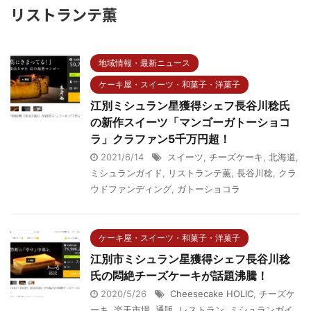
リストランテ薫
地域情報・最新ニュース
ケーキ屋・スイーツ・和菓子・洋菓子
江別ミシュラン星獲得シェフ長谷川稔氏
の新作スイーツ「マンゴーガトーショコ
ラ」クラファン5千万円超！
2021/6/14
スイーツ
,
チーズケーキ
,
北海道
,
ミシュランガイド
,
リストランテ薫
,
長谷川稔
,
クラ
ウドファンディング
,
ガトーショコラ
ケーキ屋・スイーツ・和菓子・洋菓子
江別市ミシュラン星獲得シェフ長谷川稔
氏の悶絶チーズケーキが話題沸騰！
2020/5/26
Cheesecake HOLIC
,
チーズケ
ーキ
,
楽天市場
,
通販
,
レストラン
,
ミシュランガイ