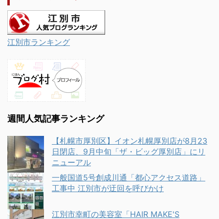
江別市ランキング
週間人気記事ランキング
【札幌市厚別区】イオン札幌厚別店が8月23
日閉店、9月中旬「ザ・ビッグ厚別店」にリ
ニューアル
一般国道5号創成川通「都心アクセス道路」
工事中 江別市が迂回を呼びかけ
江別市幸町の美容室「HAIR MAKE'S