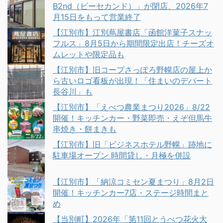
B2nd（ビーセカンド）」が閉店、2026年7
月15日をもって営業終了
【江別市】江別蔦屋書店「函館洋菓子スナッ
フルス」8月5日から期間限定出店！チーズオ
ムレットや限定品も
【江別市】旧コープさっぽろ野幌店の屋上か
ら古いロゴ看板が出現！「住まいのデパート
長谷川」も
【江別市】「えべつ農業まつり2026」8/22
開催！キッチンカー・野菜即売・えぞ但馬牛
串焼き・餅まきも
【江別市】旧「ビジネスホテル野幌」跡地に
駐車場オープン 時間貸し・月極を併設
【江別市】「納涼コミセン夏まつり」8月2日
開催！キッチンカー7店・ステージ時間まと
め
【当別町】2026年「第11回とうべつ花火大