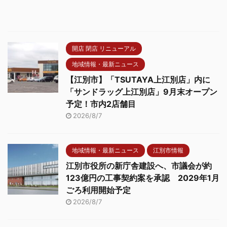
開店 閉店 リニューアル
地域情報・最新ニュース
【江別市】「TSUTAYA上江別店」内に
「サンドラッグ上江別店」9月末オープン
予定！市内2店舗目
2026/8/7
地域情報・最新ニュース
江別市情報
江別市役所の新庁舎建設へ、市議会が約
123億円の工事契約案を承認 2029年1月
ごろ利用開始予定
2026/8/7