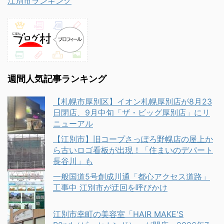
江別市ランキング
週間人気記事ランキング
【札幌市厚別区】イオン札幌厚別店が8月23
日閉店、9月中旬「ザ・ビッグ厚別店」にリ
ニューアル
【江別市】旧コープさっぽろ野幌店の屋上か
ら古いロゴ看板が出現！「住まいのデパート
長谷川」も
一般国道5号創成川通「都心アクセス道路」
工事中 江別市が迂回を呼びかけ
江別市幸町の美容室「HAIR MAKE'S