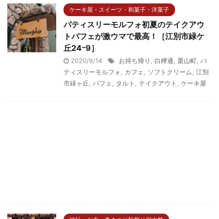
ケーキ屋・スイーツ・和菓子・洋菓子
パティスリーモルフォ初夏のテイクアウ
トパフェが激ウマで最高！［江別市緑ケ
丘24ｰ9］
2020/6/14
お持ち帰り
,
白樺通
,
栗山町
,
パ
ティスリーモルフォ
,
カフェ
,
ソフトクリーム
,
江別
市緑ヶ丘
,
パフェ
,
タルト
,
テイクアウト
,
ケーキ屋