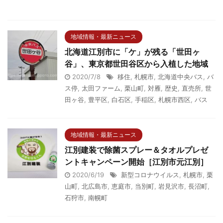
地域情報・最新ニュース
北海道江別市に「ケ」が残る「世田ヶ
谷」、東京都世田谷区から入植した地域
2020/7/8
移住
,
札幌市
,
北海道中央バス
,
バ
ス停
,
太田ファーム
,
栗山町
,
対雁
,
歴史
,
直売所
,
世
田ヶ谷
,
豊平区
,
白石区
,
手稲区
,
札幌市西区
,
バス
地域情報・最新ニュース
江別建装で除菌スプレー＆タオルプレゼ
ントキャンペーン開始［江別市元江別］
2020/6/19
新型コロナウイルス
,
札幌市
,
栗
山町
,
北広島市
,
恵庭市
,
当別町
,
岩見沢市
,
長沼町
,
石狩市
,
南幌町