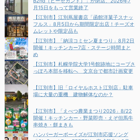
B2nd（ビーセカンド）」が閉店、2026年7
月15日をもって営業終了
【江別市】江別蔦屋書店「函館洋菓子スナッ
フルス」8月5日から期間限定出店！チーズオ
ムレットや限定品も
【江別市】「納涼コミセン夏まつり」8月2日
開催！キッチンカー7店・ステージ時間まと
め
【江別市】札幌学院大学1号館跡地にコープさ
っぽろ本部を移転へ 文京台で都市計画変更
【江別市】旧「ロイヤルホスト江別店」駐車
場に大量の重機 建物解体なのか？
【江別市】「えべつ農業まつり2026」8/22
開催！キッチンカー・野菜即売・えぞ但馬牛
串焼き・餅まきも
ハンバーガーボーイズが江別市応援ソング