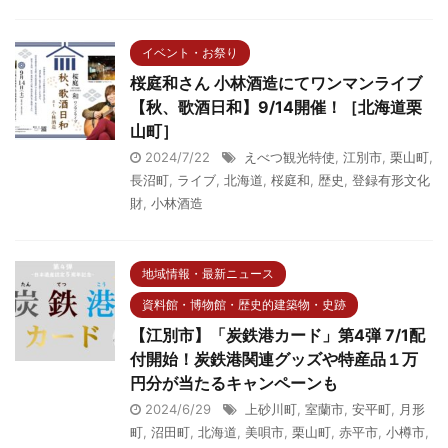
イベント・お祭り
桜庭和さん 小林酒造にてワンマンライブ
【秋、歌酒日和】9/14開催！［北海道栗
山町］
2024/7/22
えべつ観光特使
,
江別市
,
栗山町
,
長沼町
,
ライブ
,
北海道
,
桜庭和
,
歴史
,
登録有形文化
財
,
小林酒造
地域情報・最新ニュース
資料館・博物館・歴史的建築物・史跡
【江別市】「炭鉄港カード」第4弾 7/1配
付開始！炭鉄港関連グッズや特産品１万
円分が当たるキャンペーンも
2024/6/29
上砂川町
,
室蘭市
,
安平町
,
月形
町
,
沼田町
,
北海道
,
美唄市
,
栗山町
,
赤平市
,
小樽市
,