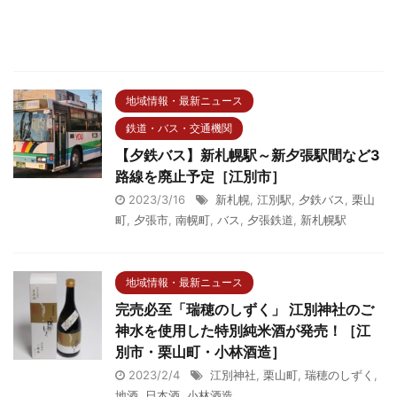
地域情報・最新ニュース
鉄道・バス・交通機関
【夕鉄バス】新札幌駅～新夕張駅間など3
路線を廃止予定［江別市］
2023/3/16
新札幌
,
江別駅
,
夕鉄バス
,
栗山
町
,
夕張市
,
南幌町
,
バス
,
夕張鉄道
,
新札幌駅
地域情報・最新ニュース
完売必至「瑞穂のしずく」 江別神社のご
神水を使用した特別純米酒が発売！［江
別市・栗山町・小林酒造］
2023/2/4
江別神社
,
栗山町
,
瑞穂のしずく
,
地酒
,
日本酒
,
小林酒造