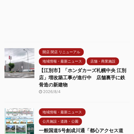
開店 閉店 リニューアル
地域情報・最新ニュース
店舗・商業施設
【江別市】「ホンダカーズ札幌中央 江別
店」増改築工事が進行中 店舗裏手に鉄
骨造の新建物
2026/8/4
地域情報・最新ニュース
公共施設・道路・公園
一般国道5号創成川通「都心アクセス道