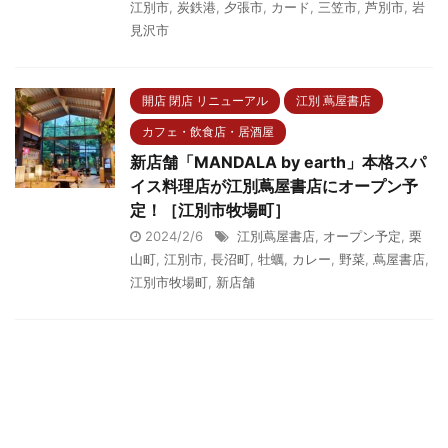
江別市
,
炭鉄港
,
夕張市
,
カード
,
三笠市
,
芦別市
,
岩
見沢市
開店 閉店 リニューアル
江別 蔦屋書店
カフェ・飲食店・居酒屋
新店舗「MANDALA by earth」本格スパ
イス料理店が江別蔦屋書店にオープン予
定！［江別市牧場町］
2024/2/6
江別蔦屋書店
,
オープン予定
,
栗
山町
,
江別市
,
長沼町
,
牡蠣
,
カレー
,
野菜
,
蔦屋書店
,
江別市牧場町
,
新店舗