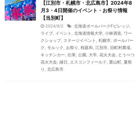
【江別市・札幌市・北広島市】2024年8
月3・4日開催のイベント・お祭り情報
【当別町】
2024/8/2
北海道ボールパークFビレッジ
,
ライブ
,
イベント
,
北海道情報大学
,
小林酒造
,
ワー
クショップ
,
ステージイベント
,
札幌市
,
ボールパー
ク
,
モルック
,
お祭り
,
桜庭和
,
江別市
,
旧町村農場
,
キッチンカー
,
伝筆
,
公園
,
大学
,
花火大会
,
とうべつ
花火大会
,
縁日
,
エスコンフィールド
,
栗山町
,
夏祭
り
,
北広島市