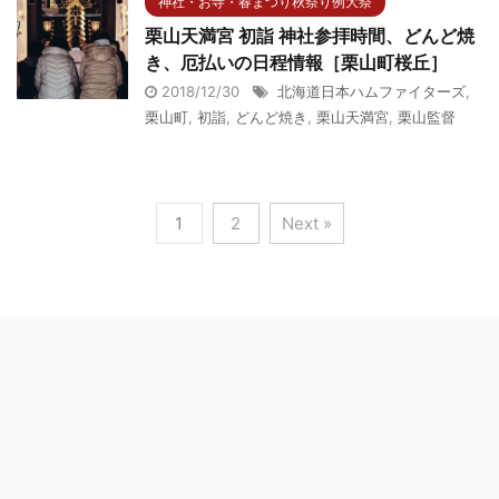
神社・お寺・春まつり秋祭り例大祭
栗山天満宮 初詣 神社参拝時間、どんど焼
き、厄払いの日程情報［栗山町桜丘］
2018/12/30
北海道日本ハムファイターズ
,
栗山町
,
初詣
,
どんど焼き
,
栗山天満宮
,
栗山監督
1
2
Next »