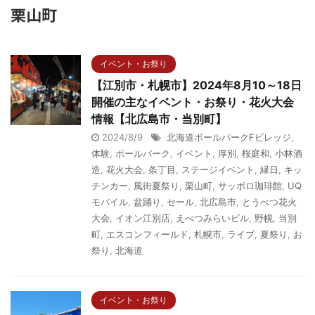
栗山町
イベント・お祭り
【江別市・札幌市】2024年8月10～18日
開催の主なイベント・お祭り・花火大会
情報【北広島市・当別町】
2024/8/9
北海道ボールパークFビレッジ
,
体験
,
ボールパーク
,
イベント
,
厚別
,
桜庭和
,
小林酒
造
,
花火大会
,
条丁目
,
ステージイベント
,
縁日
,
キッ
チンカー
,
風街夏祭り
,
栗山町
,
サッポロ珈琲館
,
UQ
モバイル
,
盆踊り
,
セール
,
北広島市
,
とうべつ花火
大会
,
イオン江別店
,
えべつみらいビル
,
野幌
,
当別
町
,
エスコンフィールド
,
札幌市
,
ライブ
,
夏祭り
,
お
祭り
,
北海道
イベント・お祭り