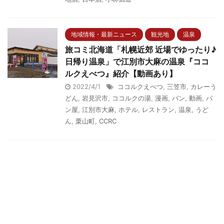
地域情報・最新ニュース
観光地
温泉
旅コミ北海道「札幌近郊 近場でゆったり♪
日帰り温泉」で江別市大麻の温泉『ココ
ルクえべつ』紹介【動画あり】
2022/4/1
ココルクえべつ
,
三笠市
,
カレーう
どん
,
岩見沢市
,
ココルクの湯
,
漫画
,
パン
,
動画
,
パ
ン屋
,
江別市大麻
,
ホテル
,
レストラン
,
温泉
,
うど
ん
,
栗山町
,
CCRC