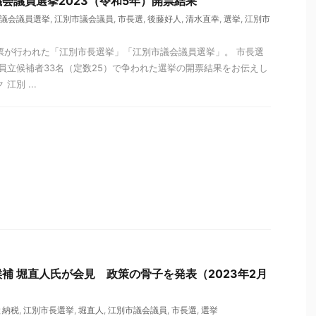
会議員選挙2023（令和5年）開票結果
議会議員選挙
,
江別市議会議員
,
市長選
,
後藤好人
,
清水直幸
,
選挙
,
江別市
投開票が行われた「江別市長選挙」「江別市議会議員選挙」。 市長選
員立候補者33名（定数25）で争われた選挙の開票結果をお伝えし
江別 ...
補 堀直人氏が会見 政策の骨子を発表（2023年2月
と納税
,
江別市長選挙
,
堀直人
,
江別市議会議員
,
市長選
,
選挙