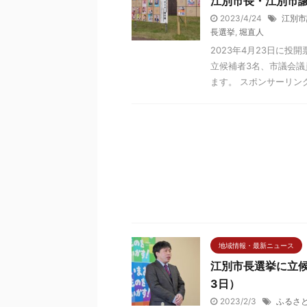
江別市長・江別市議
2023/4/24
江別市
長選挙
,
堀直人
2023年4月23日に
立候補者3名、市議会議
ます。 スポンサーリンク 
地域情報・最新ニュース
江別市長選挙に立候
3日）
2023/2/3
ふるさ