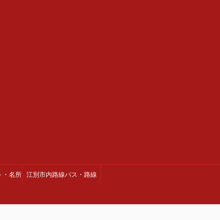
ト・名所
江別市内路線バス・路線
図・時刻表