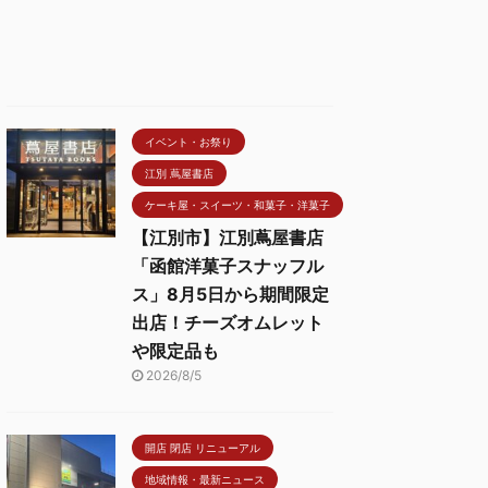
イベント・お祭り
江別 蔦屋書店
ケーキ屋・スイーツ・和菓子・洋菓子
【江別市】江別蔦屋書店
「函館洋菓子スナッフル
ス」8月5日から期間限定
出店！チーズオムレット
や限定品も
2026/8/5
開店 閉店 リニューアル
地域情報・最新ニュース