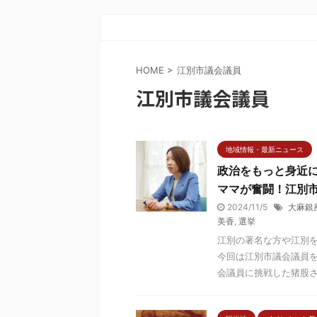
HOME
>
江別市議会議員
江別市議会議員
地域情報・最新ニュース
政治をもっと身近
ママが奮闘！江別市議
2024/11/5
大麻銀
美香
,
選挙
江別の著名な方や江別
今回は江別市議会議員を
会議員に挑戦した猪股さん