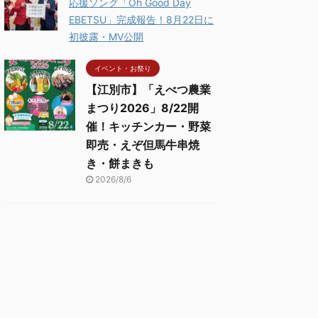
応援ソング「Oh Good Day
EBETSU」完成報告！8月22日に
初披露・MV公開
イベント・お祭り
【江別市】「えべつ農業
まつり2026」8/22開
催！キッチンカー・野菜
即売・えぞ但馬牛串焼
き・餅まきも
2026/8/6