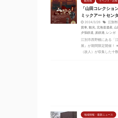
観光地
イベント・お祭
「山田コレクショ
ミックアートセン
2024/3/26
江別市
貨車
,
観光
,
北海道遺産
,
山
夕張鉄道
,
炭鉄港
,
レンガ
江別市西野幌にある「
展』が期間限定開催！ 
（故人）が収集した十数両
地域情報・最新ニュース