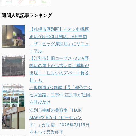
週間人気記事ランキング
【札幌市厚別区】イオン札幌厚
別店が8月23日閉店、9月中旬
「ザ・ビッグ厚別店」にリニュ
ーアル
【江別市】旧コープさっぽろ野
幌店の屋上から古いロゴ看板が
出現！「住まいのデパート長谷
川」も
一般国道5号創成川通「都心アク
セス道路」工事中 江別市が迂回
を呼びかけ
江別市幸町の美容室「HAIR
MAKE'S B2nd（ビーセカン
ド）」が閉店、2026年7月15日
をもって営業終了