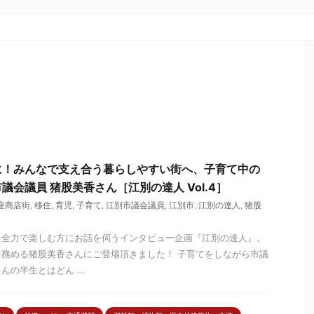
に！みんなで支え合う暮らしやすい街へ、子育て中の
会議員 猪股美香さん［江別の達人 Vol.4］
座商店街
,
移住
,
育児
,
子育て
,
江別市議会議員
,
江別市
,
江別の達人
,
猪股
を全力で楽しむ方にお話を伺うインタビュー企画『江別の達人』。
務める猪股美香さんにご登場頂きました！ 子育てをしながら市議
の半生とはどん ...