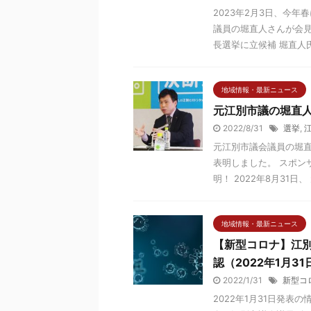
2023年2月3日、今
議員の堀直人さんが会見
長選挙に立候補 堀直人氏
地域情報・最新ニュース
元江別市議の堀直
2022/8/31
選挙
,
元江別市議会議員の堀直
表明しました。 スポン
明！ 2022年8月31日、 
地域情報・最新ニュース
【新型コロナ】江
認（2022年1月31
2022/1/31
新型コ
2022年1月31日発表