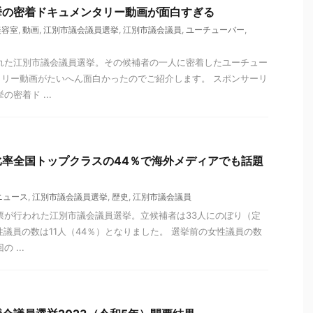
挙の密着ドキュメンタリー動画が面白すぎる
美容室
,
動画
,
江別市議会議員選挙
,
江別市議会議員
,
ユーチューバー
,
行われた江別市議会議員選挙。その候補者の一人に密着したユーチュー
リー動画がたいへん面白かったのでご紹介します。 スポンサーリ
密着ド ...
比率全国トップクラスの44％で海外メディアでも話題
ニュース
,
江別市議会議員選挙
,
歴史
,
江別市議会議員
投開票が行われた江別市議会議員選挙。立候補者は33人にのぼり（定
性議員の数は11人（44％）となりました。 選挙前の女性議員の数
 ...