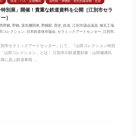
り
鉄道・バス・交通機関
資料館・博物館・歴史的建築物・史跡
ン特別展」開催！貴重な鉄道資料を公開［江別市セラ
ター］
西野幌
,
野幌
,
蒸気機関車
,
野幌駅
,
歴史
,
鉄道
,
江別市議会議員
,
煉瓦工場
,
田コレクション
,
日本鉄道保存協会
,
セラミックアートセンター
,
江別市
,
江別市セラミックアートセンター」にて、『山田コレクション特別
※「山田コレクション」とは： 江別市の鉄道愛好家・山田健典氏
に及ぶ鉄道車両 ...