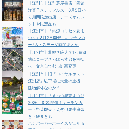
【江別市】江別蔦屋書店「函館
洋菓子スナッフルス」8月5日か
ら期間限定出店！チーズオムレ
ットや限定品も
【江別市】「納涼コミセン夏ま
つり」8月2日開催！キッチンカ
ー7店・ステージ時間まとめ
【江別市】札幌学院大学1号館跡
地にコープさっぽろ本部を移転
へ 文京台で都市計画変更
【江別市】旧「ロイヤルホスト
江別店」駐車場に大量の重機
建物解体なのか？
【江別市】「えべつ農業まつり
2026」8/22開催！キッチンカ
ー・野菜即売・えぞ但馬牛串焼
き・餅まきも
ハンバーガーボーイズが江別市