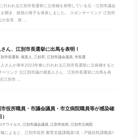
年春に行われる江別市長選挙に立候補を表明している元・江別市議会
を開き、政策の骨子を発表しました。 スポンサーリンク 江別市
が会見 政 ...
人さん、江別市長選挙に出馬を表明！
江別市長選挙
,
堀直人
,
三好昇
,
江別市議会議員
,
市長選
人さんが来年2023年春に行われる江別市長選挙に立候補すると
サーリンク 元江別市議の堀直人さん、江別市長選挙に出馬を表
元江別市 ...
別市役所職員・市議会議員・市立病院職員等が感染確
日）
ロナウイルス
,
江別市議会議員
,
江別市役所
,
江別市立病院
の情報によると、江別市役所 教育支援課職員1名・戸籍住民課職員1