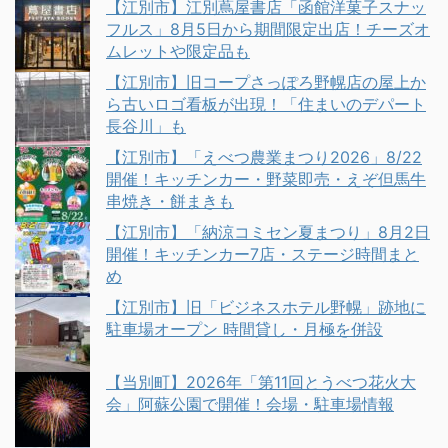
【江別市】江別蔦屋書店「函館洋菓子スナッ
フルス」8月5日から期間限定出店！チーズオ
ムレットや限定品も
【江別市】旧コープさっぽろ野幌店の屋上か
ら古いロゴ看板が出現！「住まいのデパート
長谷川」も
【江別市】「えべつ農業まつり2026」8/22
開催！キッチンカー・野菜即売・えぞ但馬牛
串焼き・餅まきも
【江別市】「納涼コミセン夏まつり」8月2日
開催！キッチンカー7店・ステージ時間まと
め
【江別市】旧「ビジネスホテル野幌」跡地に
駐車場オープン 時間貸し・月極を併設
【当別町】2026年「第11回とうべつ花火大
会」阿蘇公園で開催！会場・駐車場情報