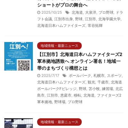
ショートがプロの舞台へ
2025/10/25
北海道
,
大泉洋
,
プロ野球
,
ドラ
フト会議
,
江別市出身
,
野球
,
江別市
,
北海学園大学
,
北海道日本ハムファイターズ
,
常谷拓輝
地域情報・最新ニュース
【江別市】北海道日本ハムファイターズ2
軍本拠地誘致へ オンライン署名！地域一
帯のまちづくり構想とは
2025/7/17
ボールパーク
,
札幌市
,
スポーツ
,
北海道日本ハムファイターズ
,
観光
,
千歳市
,
北海道
ボールパークFビレッジ
,
野球
,
苫小牧
,
練習場
,
北広
島市
,
江別市
,
恵庭市
,
移転
,
北海道
,
ファイターズ2
軍本拠地
,
野球場
,
プロ野球
地域情報・最新ニュース