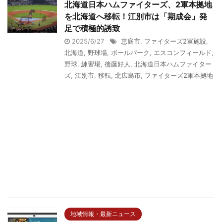
北海道日本ハムファイターズ、2軍本拠地
を北海道へ移転！江別市は「期成会」発
足で積極的誘致
2025/6/27
恵庭市
,
ファイターズ2軍施設
,
北海道
,
野球場
,
ボールパーク
,
エスコンフィールド
,
野球
,
練習場
,
後藤好人
,
北海道日本ハムファイター
ズ
,
江別市
,
移転
,
北広島市
,
ファイターズ2軍本拠地
地域情報・最新ニュース