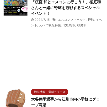
「桜庭 和とエスコンに行こう！」桜庭和
さんと一緒に野球を観戦するスペシャル
イベント！
2024/7/15
エスコンフィールド
,
野球
,
イベ
ント
,
えべつ観光特使
,
北広島市
,
桜庭和
地域情報・最新ニュース
大谷翔平選手から江別市内小学校にグロ
ーブ寄贈