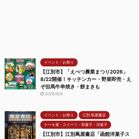
イベント・お祭り
【江別市】「えべつ農業まつり2026」
8/22開催！キッチンカー・野菜即売・え
ぞ但馬牛串焼き・餅まきも
2026/8/6
イベント・お祭り
江別 蔦屋書店
ケーキ屋・スイーツ・和菓子・洋菓子
【江別市】江別蔦屋書店「函館洋菓子ス