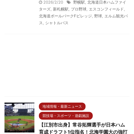
2026/2/20
野幌駅
,
北海道日本ハムファイ
ターズ
,
新札幌駅
,
プロ野球
,
エスコンフィールド
,
北海道ボールパークFビレッジ
,
野球
,
エルム観光バ
ス
,
シャトルバス
地域情報・最新ニュース
競技場・スポーツ・遊戯施設
【江別市出身】常谷拓輝選手が日本ハム
育成ドラフト1位指名！北海学園大の強打