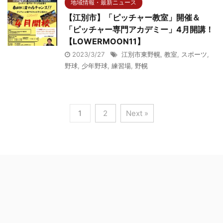
地域情報・最新ニュース
【江別市】「ピッチャー教室」開催＆
「ピッチャー専門アカデミー」4月開講！
【LOWERMOON11】
2023/3/27
江別市東野幌
,
教室
,
スポーツ
,
野球
,
少年野球
,
練習場
,
野幌
1
2
Next »