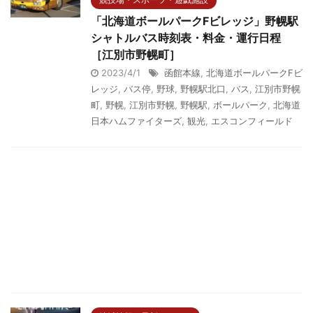
「北海道ボールパークFビレッジ」野幌駅
シャトルバス時刻表・料金・運行日程
［江別市野幌町］
2023/4/1
函館本線
,
北海道ボールパークFビ
レッジ
,
バス停
,
野球
,
野幌駅北口
,
バス
,
江別市野幌
町
,
野幌
,
江別市野幌
,
野幌駅
,
ボールパーク
,
北海道
日本ハムファイターズ
,
観光
,
エスコンフィールド