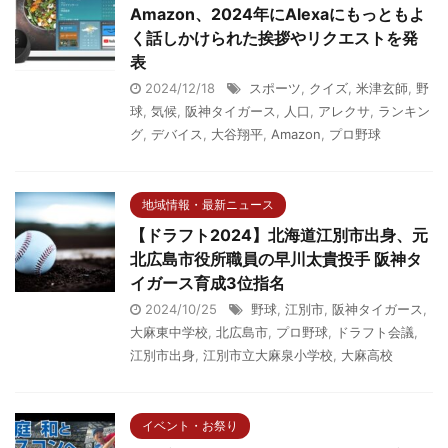
Amazon、2024年にAlexaにもっともよ
く話しかけられた挨拶やリクエストを発
表
2024/12/18
スポーツ
,
クイズ
,
米津玄師
,
野
球
,
気候
,
阪神タイガース
,
人口
,
アレクサ
,
ランキン
グ
,
デバイス
,
大谷翔平
,
Amazon
,
プロ野球
地域情報・最新ニュース
【ドラフト2024】北海道江別市出身、元
北広島市役所職員の早川太貴投手 阪神タ
イガース育成3位指名
2024/10/25
野球
,
江別市
,
阪神タイガース
,
大麻東中学校
,
北広島市
,
プロ野球
,
ドラフト会議
,
江別市出身
,
江別市立大麻泉小学校
,
大麻高校
イベント・お祭り