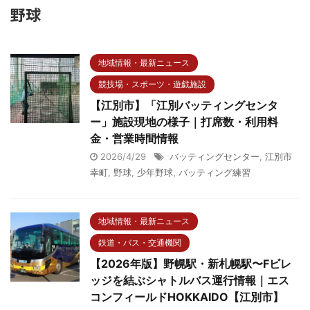
野球
地域情報・最新ニュース
競技場・スポーツ・遊戯施設
【江別市】「江別バッティングセンタ
ー」施設現地の様子｜打席数・利用料
金・営業時間情報
2026/4/29
バッティングセンター
,
江別市
幸町
,
野球
,
少年野球
,
バッティング練習
地域情報・最新ニュース
鉄道・バス・交通機関
【2026年版】野幌駅・新札幌駅〜Fビレ
ッジを結ぶシャトルバス運行情報｜エス
コンフィールドHOKKAIDO【江別市】