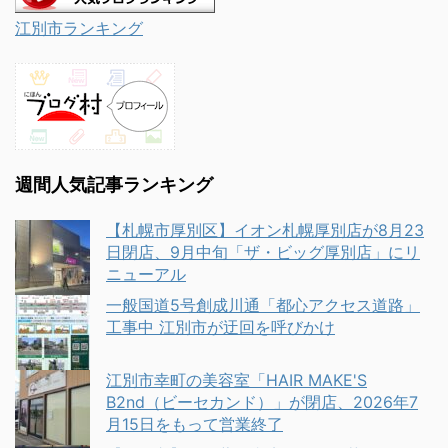
江別市ランキング
週間人気記事ランキング
【札幌市厚別区】イオン札幌厚別店が8月23
日閉店、9月中旬「ザ・ビッグ厚別店」にリ
ニューアル
一般国道5号創成川通「都心アクセス道路」
工事中 江別市が迂回を呼びかけ
江別市幸町の美容室「HAIR MAKE'S
B2nd（ビーセカンド）」が閉店、2026年7
月15日をもって営業終了