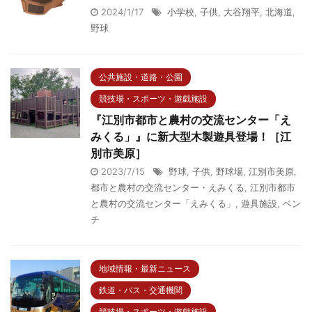
2024/1/17
小学校
,
子供
,
大谷翔平
,
北海道
,
野球
公共施設・道路・公園
競技場・スポーツ・遊戯施設
『江別市都市と農村の交流センター「え
みくる」』に新大型木製遊具登場！［江
別市美原］
2023/7/15
野球
,
子供
,
野球場
,
江別市美原
,
都市と農村の交流センター・えみくる
,
江別市都市
と農村の交流センター「えみくる」
,
遊具施設
,
ベン
チ
地域情報・最新ニュース
鉄道・バス・交通機関
競技場・スポーツ・遊戯施設