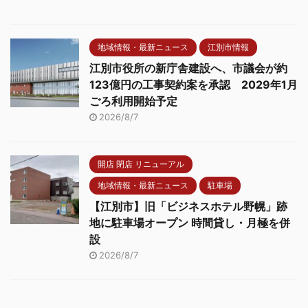
地域情報・最新ニュース
江別市情報
江別市役所の新庁舎建設へ、市議会が約
123億円の工事契約案を承認 2029年1月
ごろ利用開始予定
2026/8/7
開店 閉店 リニューアル
地域情報・最新ニュース
駐車場
【江別市】旧「ビジネスホテル野幌」跡
地に駐車場オープン 時間貸し・月極を併
設
2026/8/7