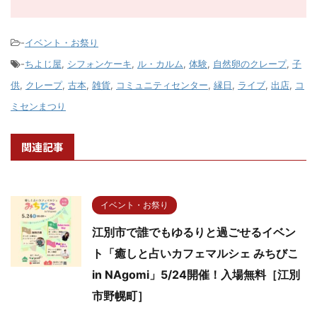
-
イベント・お祭り
-
ちよじ屋
,
シフォンケーキ
,
ル・カルム
,
体験
,
自然卵のクレープ
,
子
供
,
クレープ
,
古本
,
雑貨
,
コミュニティセンター
,
縁日
,
ライブ
,
出店
,
コ
ミセンまつり
関連記事
イベント・お祭り
江別市で誰でもゆるりと過ごせるイベン
ト「癒しと占いカフェマルシェ みちびこ
in NAgomi」5/24開催！入場無料［江別
市野幌町］