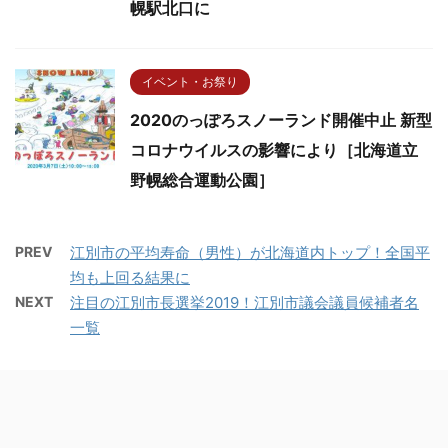
幌駅北口に
イベント・お祭り
2020のっぽろスノーランド開催中止 新型
コロナウイルスの影響により［北海道立
野幌総合運動公園］
PREV
江別市の平均寿命（男性）が北海道内トップ！全国平
均も上回る結果に
NEXT
注目の江別市長選挙2019！江別市議会議員候補者名
一覧