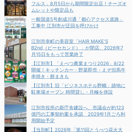
フルス」8月5日から期間限定出店！チーズオ
ムレットや限定品も
一般国道5号創成川通「都心アクセス道路」
工事中 江別市が迂回を呼びかけ
江別市幸町の美容室「HAIR MAKE'S
B2nd（ビーセカンド）」が閉店、2026年7
月15日をもって営業終了
【江別市】「えべつ農業まつり2026」8/22
開催！キッチンカー・野菜即売・えぞ但馬牛
串焼き・餅まきも
【江別市】旧「ビジネスホテル野幌」跡地に
駐車場オープン 時間貸し・月極を併設
江別市役所の新庁舎建設へ、市議会が約123
億円の工事契約案を承認 2029年1月ごろ利
用開始予定
【当別町】2026年「第11回とうべつ花火大