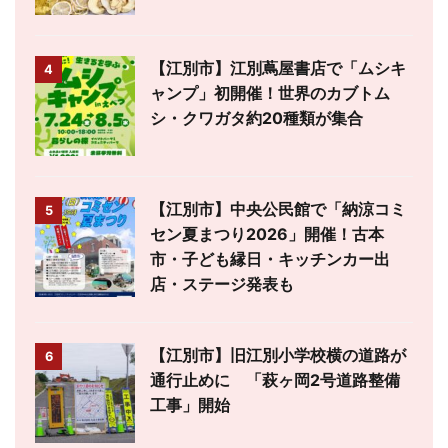
【江別市】江別蔦屋書店で「ムシキ
4
ャンプ」初開催！世界のカブトム
シ・クワガタ約20種類が集合
【江別市】中央公民館で「納涼コミ
5
セン夏まつり2026」開催！古本
市・子ども縁日・キッチンカー出
店・ステージ発表も
【江別市】旧江別小学校横の道路が
6
通行止めに 「萩ヶ岡2号道路整備
工事」開始