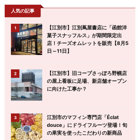
人気の記事
【江別市】江別蔦屋書店に「函館洋
1
菓子スナッフルス」が期間限定出
店！チーズオムレットを販売【8月5
日～11日】
【江別市】旧コープさっぽろ野幌店
2
の屋上看板に足場、新店舗オープン
に向けた工事か？
江別市のマフィン専門店「Éclat
3
douce」にドライフルーツ登場！旬
の果実を使ったこだわりの新商品