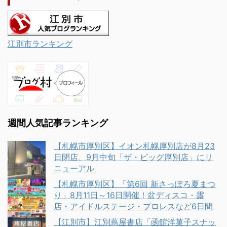
江別市ランキング
週間人気記事ランキング
【札幌市厚別区】イオン札幌厚別店が8月23
日閉店、9月中旬「ザ・ビッグ厚別店」にリ
ニューアル
【札幌市厚別区】「第6回 新さっぽろ夏まつ
り」8月11日～16日開催！盆ディスコ・露
店・アイドルステージ・プロレスなど6日間
【江別市】江別蔦屋書店「函館洋菓子スナッ