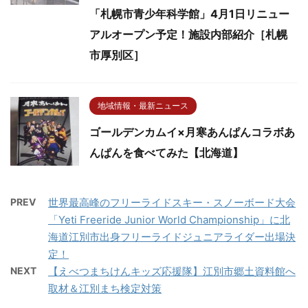
「札幌市青少年科学館」4月1日リニュー
アルオープン予定！施設内部紹介［札幌
市厚別区］
地域情報・最新ニュース
ゴールデンカムイ×月寒あんぱんコラボあ
んぱんを食べてみた【北海道】
PREV
世界最高峰のフリーライドスキー・スノーボード大会
「Yeti Freeride Junior World Championship」に北
海道江別市出身フリーライドジュニアライダー出場決
定！
NEXT
【えべつまちけんキッズ応援隊】江別市郷土資料館へ
取材＆江別まち検定対策