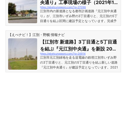
央通り』工事現場の様子（2021年10
交差点部分。道路はだいぶ出来ており、ほぼ完成間近
https://ebetsunopporo.com/?p=27098
月1日現在）
のようにも見えます。 道路のアスファルトは奥の方か
江別市内の新道路となる都市計画道路『元江別中央通
ら進んでいるよう...
り』が、江別市いずみ野の3丁目通りと、元江別の5丁
目通りを結ぶ区間に建設予定となっています。完成予
定は2026年度となっており、開通はかなり先の話では
ありますが、2021年10月現在、3丁目通り側から既に
【えべナビ！】江別・野幌 情報ナビ
工事が始まっていたのでリポートします。上記の写真
は『江別市営墓地・やすらぎ苑』の入口手前の様子。
【江別市 新道路】3丁目通と5丁目通
道路工事が行われている場所は送電線の脇です。 ※道
を結ぶ『元江別中央通』を新設 2026
路計画図・地図については下記の記事をご参照くださ
https://ebetsunopporo.com/?p=24914
年度完成予定
い。3丁目通～5丁目通を結ぶ『元江別中央通り』工事
江別市元江別緑地を走る送電線の鉄塔江別市いずみ野
現場の様子（2...
の3丁目通りと、元江別の5丁目通りを結ぶ新しい道路
『元江別中央通り』が建設予定となっています。2021
年度から3丁目通り側から工事が始まり、完成は2026
年度を予定しているとのことです。【江別市】3丁目
通と5丁目通を結ぶ『元江別中央通』を新設 2026年度
完成予定 https://www.city.ebetsu.hokkaido.jp/uploa
ded/attachment/41719.pdf江別市いずみ野・元江別に
建設予定の新道路『元江別中央通』の計画図。『元江
別中央通り』は、3丁目通りの『市営墓地やすらぎ
苑・江別市葬祭場』...