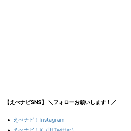
【えべナビSNS】 ＼フォローお願いします！／
えべナビ！Instagram
えべナビ！X（旧Twitter）