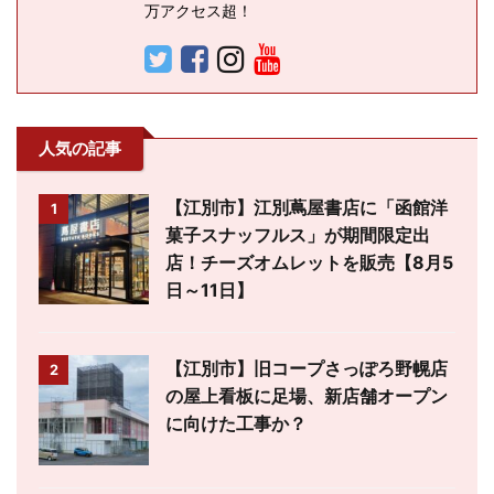
万アクセス超！
人気の記事
【江別市】江別蔦屋書店に「函館洋
1
菓子スナッフルス」が期間限定出
店！チーズオムレットを販売【8月5
日～11日】
【江別市】旧コープさっぽろ野幌店
2
の屋上看板に足場、新店舗オープン
に向けた工事か？