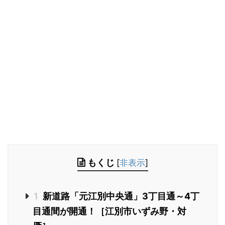
もくじ
[
非表示
]
1
新道路「元江別中央通」3丁目通～4丁
目通間が開通！［江別市いずみ野・対