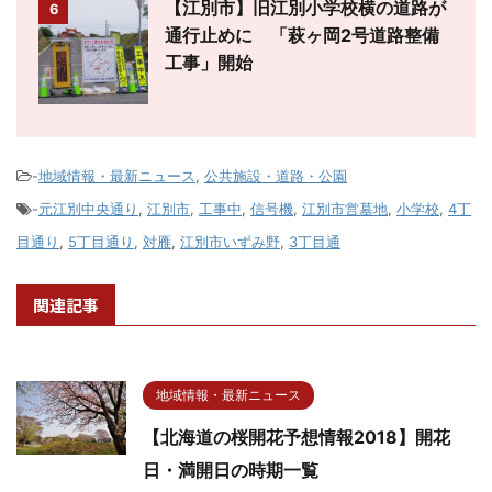
【江別市】旧江別小学校横の道路が
6
通行止めに 「萩ヶ岡2号道路整備
工事」開始
-
地域情報・最新ニュース
,
公共施設・道路・公園
-
元江別中央通り
,
江別市
,
工事中
,
信号機
,
江別市営墓地
,
小学校
,
4丁
目通り
,
5丁目通り
,
対雁
,
江別市いずみ野
,
3丁目通
関連記事
地域情報・最新ニュース
【北海道の桜開花予想情報2018】開花
日・満開日の時期一覧