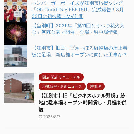
ハンバーガーボーイズが江別市応援ソング
「Oh Good Day EBETSU」完成報告！8月
22日に初披露・MV公開
【当別町】2026年「第11回とうべつ花火大
会」阿蘇公園で開催！会場・駐車場情報
【江別市】旧コープさっぽろ野幌店の屋上看
板に足場、新店舗オープンに向けた工事か？
開店 閉店 リニューアル
地域情報・最新ニュース
駐車場
【江別市】旧「ビジネスホテル野幌」跡
地に駐車場オープン 時間貸し・月極を併
設
2026/8/7