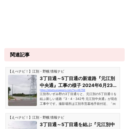
関連記事
【えべナビ！】江別・野幌 情報ナビ
3丁目通～5丁目通の新道路『元江別
中央通』工事の様子 2024年6月23日
https://ebetsunopporo.com/?p=46759
現在［江別市いずみ野・対雁］
江別市いずみ野の3丁目通りと、元江別の5丁目通りを
結ぶ新しい道路『3・4・342号 元江別中央通』が現在
工事中です。撮影場所は江別市営墓地手前付近、「㈱
鏑城石材建築（アイスの城）」さんの北側です。2024
年6月現在、工事はどうなっているのかを見に行って
【えべナビ！】江別・野幌 情報ナビ
きました。3丁目通～5丁目通の新道路『元江別中央
通』工事の様子 2024年6月23日現在［江別市いずみ
3丁目通～5丁目通を結ぶ『元江別中
野・対雁］新道路「元江別中央通」と、3丁目通りの