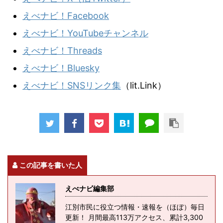
えべナビ！Facebook
えべナビ！YouTubeチャンネル
えべナビ！Threads
えべナビ！Bluesky
えべナビ！SNSリンク集
（lit.Link）
この記事を書いた人
えべナビ編集部
江別市民に役立つ情報・速報を（ほぼ）毎日
更新！ 月間最高113万アクセス、累計3,300