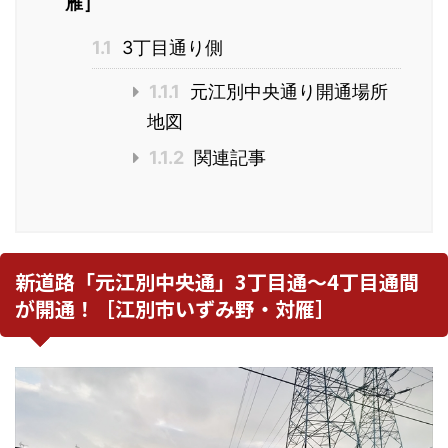
雁］
1.1
3丁目通り側
1.1.1
元江別中央通り開通場所
地図
1.1.2
関連記事
新道路「元江別中央通」3丁目通～4丁目通間
が開通！［江別市いずみ野・対雁］