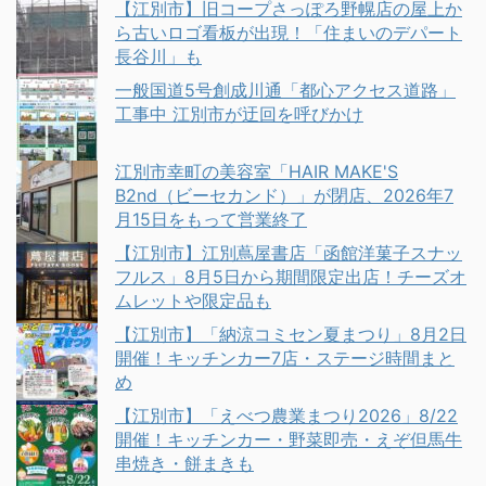
【江別市】旧コープさっぽろ野幌店の屋上か
ら古いロゴ看板が出現！「住まいのデパート
長谷川」も
一般国道5号創成川通「都心アクセス道路」
工事中 江別市が迂回を呼びかけ
江別市幸町の美容室「HAIR MAKE'S
B2nd（ビーセカンド）」が閉店、2026年7
月15日をもって営業終了
【江別市】江別蔦屋書店「函館洋菓子スナッ
フルス」8月5日から期間限定出店！チーズオ
ムレットや限定品も
【江別市】「納涼コミセン夏まつり」8月2日
開催！キッチンカー7店・ステージ時間まと
め
【江別市】「えべつ農業まつり2026」8/22
開催！キッチンカー・野菜即売・えぞ但馬牛
串焼き・餅まきも