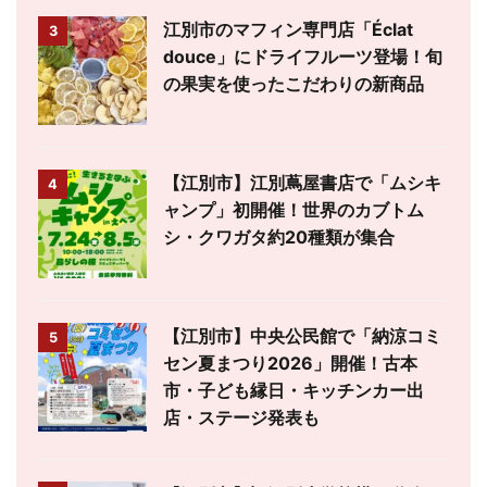
江別市のマフィン専門店「Éclat
3
douce」にドライフルーツ登場！旬
の果実を使ったこだわりの新商品
【江別市】江別蔦屋書店で「ムシキ
4
ャンプ」初開催！世界のカブトム
シ・クワガタ約20種類が集合
【江別市】中央公民館で「納涼コミ
5
セン夏まつり2026」開催！古本
市・子ども縁日・キッチンカー出
店・ステージ発表も