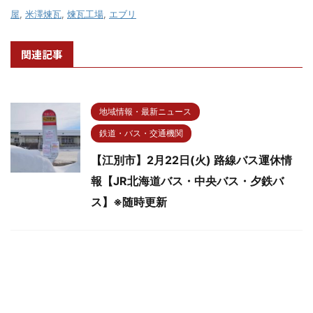
屋
,
米澤煉瓦
,
煉瓦工場
,
エブリ
関連記事
地域情報・最新ニュース
鉄道・バス・交通機関
【江別市】2月22日(火) 路線バス運休情
報【JR北海道バス・中央バス・夕鉄バ
ス】※随時更新