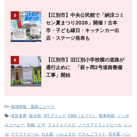
【江別市】中央公民館で「納涼コミ
5
セン夏まつり2026」開催！古本
市・子ども縁日・キッチンカー出
店・ステージ発表も
【江別市】旧江別小学校横の道路が
6
通行止めに 「萩ヶ岡2号道路整備
工事」開始
-
地域情報・最新ニュース
-
滝谷美夢
,
観光地
,
DIYブリック
,
EBRI（エブリ）
,
蝦夷和紙
,
ノッポ
ロコーヒー
,
和紙
,
ピザ
,
フェイトベイク
,
ノースアイランドビール
,
レン
ガ
,
クラフトビール
,
お土産
,
ハルユタカ
,
どさんこワイド
,
宮本翼
,
パン