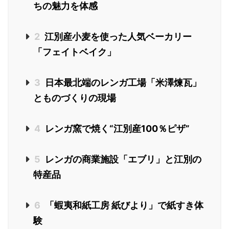
ちの魅力を体感
2
江別産小麦を使った人気ベーカリー
「フェイトベイク」
3
日本最北端のレンガ工場「米澤煉瓦」
とものづくりの現場
4
レンガ窯で焼く“江別産100％ピザ”
5
レンガの商業施設「エブリ」と江別の
特産品
6
「蝦夷和紙工房 紙びより」で紙すき体
験