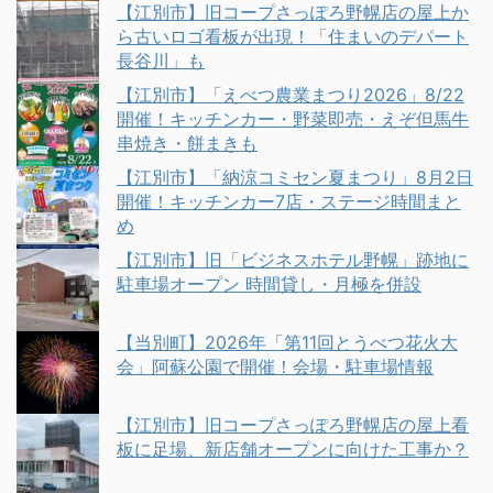
【江別市】旧コープさっぽろ野幌店の屋上か
ら古いロゴ看板が出現！「住まいのデパート
長谷川」も
【江別市】「えべつ農業まつり2026」8/22
開催！キッチンカー・野菜即売・えぞ但馬牛
串焼き・餅まきも
【江別市】「納涼コミセン夏まつり」8月2日
開催！キッチンカー7店・ステージ時間まと
め
【江別市】旧「ビジネスホテル野幌」跡地に
駐車場オープン 時間貸し・月極を併設
【当別町】2026年「第11回とうべつ花火大
会」阿蘇公園で開催！会場・駐車場情報
【江別市】旧コープさっぽろ野幌店の屋上看
板に足場、新店舗オープンに向けた工事か？