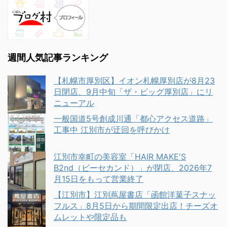
週間人気記事ランキング
【札幌市厚別区】イオン札幌厚別店が8月23
日閉店、9月中旬「ザ・ビッグ厚別店」にリ
ニューアル
一般国道5号創成川通「都心アクセス道路」
工事中 江別市が迂回を呼びかけ
江別市幸町の美容室「HAIR MAKE'S
B2nd（ビーセカンド）」が閉店、2026年7
月15日をもって営業終了
【江別市】江別蔦屋書店「函館洋菓子スナッ
フルス」8月5日から期間限定出店！チーズオ
ムレットや限定品も