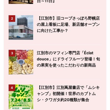
日～11日】
【江別市】旧コープさっぽろ野幌店
2
の屋上看板に足場、新店舗オープン
に向けた工事か？
江別市のマフィン専門店「Éclat
3
douce」にドライフルーツ登場！旬
の果実を使ったこだわりの新商品
【江別市】江別蔦屋書店で「ムシキ
4
ャンプ」初開催！世界のカブトム
シ・クワガタ約20種類が集合