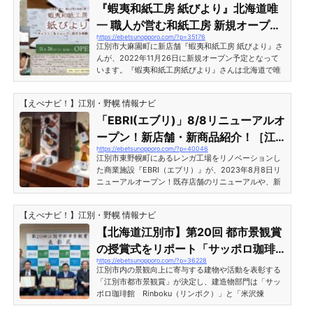
『蝦夷和紙工房 紙びより』北海道唯
一 職人が営む和紙工房 新規オープン
https://ebetsunopporo.com/?p=35176
予定！［江別市大麻園町］
江別市大麻園町に新店舗『蝦夷和紙工房 紙びより』さ
んが、2022年11月26日に新規オープン予定となって
います。『蝦夷和紙工房紙びより』さんは北海道で唯
一、北海道生まれの和紙職人が営む和紙工房で、「シ
ョップ・ギャラリー・紙すき体験・工房」が一体とな
【えべナビ！】江別・野幌 情報ナビ
った店舗とのことです。『蝦夷和紙工房 紙びより』北
海道唯一 職人が営む和紙工房オープン予定［江別市大
「EBRI(エブリ)」8/8リニューアルオ
麻園町］『蝦夷和紙工房 紙びより』さんがオープンす
ープン！新店舗・新商品紹介！［江
る場所は「江別市大麻園町7-9」で、以前「ギャラリ
https://ebetsunopporo.com/?p=40046
別市東野幌町］
ーEgg」が営業していた建物です。 「蝦夷和紙工房紙
江別市東野幌町にあるレンガ工場をリノベーションし
びより」と...
た商業施設『EBRI（エブリ）』が、2023年8月8日リ
ニューアルオープン！既存店舗のリニューアルや、新
店舗オープンなど、注目度満載です！新規オープンの
お店や新商品、リニューアル後の館内の様子をリポー
【えべナビ！】江別・野幌 情報ナビ
トします！「EBRI(エブリ)」8/8リニューアルオープ
ン！新店舗・新商品紹介！［江別市東野幌町］エブリ
【北海道江別市】第20回 都市景観賞
東側の「E1」出入口の様子。 「E1」出入口がカッコよ
の授賞式をリポート「サッポロ珈琲
くなっています！ E1出入口の館内マップ。新しくお目
https://ebetsunopporo.com/?p=36228
館Rinboku」「米沢煉瓦」「ココル
見えした店舗が複数あり、既存店舗は館内移転や売り
江別市内の景観向上に寄与する建物や活動を表彰する
場拡大な...
クえべつ」が選ばれる
「江別市都市景観賞」が決定し、建造物部門は「サッ
ポロ珈琲館 Rinboku（リンボク）」と「米沢煉
瓦」、都市景観奨励賞には「ココルクえべつ」が受賞