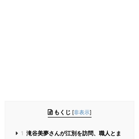
もくじ
[
非表示
]
1
滝谷美夢さんが江別を訪問、職人とま