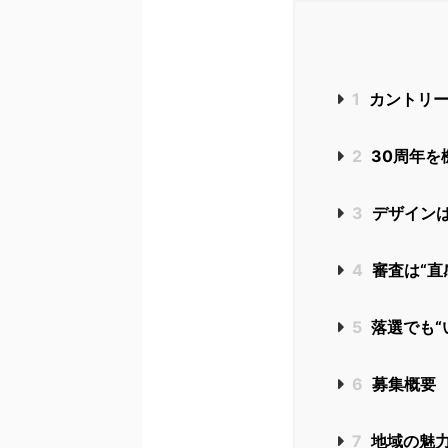
1
カントリー
2
30周年を
3
デザイン
4
審査は“直
5
落選でも“
6
募集概要
7
地域の魅力