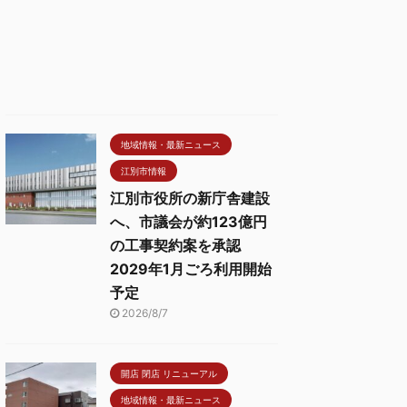
地域情報・最新ニュース
江別市情報
江別市役所の新庁舎建設
へ、市議会が約123億円
の工事契約案を承認
2029年1月ごろ利用開始
予定
2026/8/7
開店 閉店 リニューアル
地域情報・最新ニュース