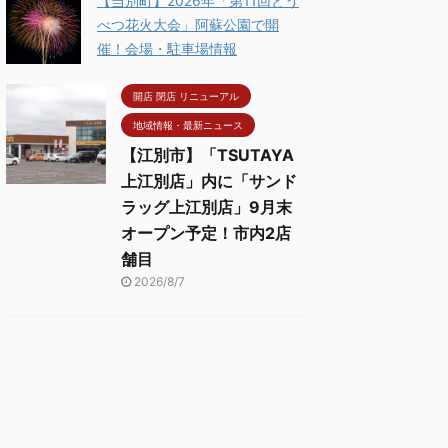
【当別町】2026年「第11回とう
べつ花火大会」阿蘇公園で開
催！会場・駐車場情報
開店 閉店 リニューアル
地域情報・最新ニュース
【江別市】「TSUTAYA
上江別店」内に「サンド
ラッグ上江別店」9月末
オープン予定！市内2店
舗目
2026/8/7