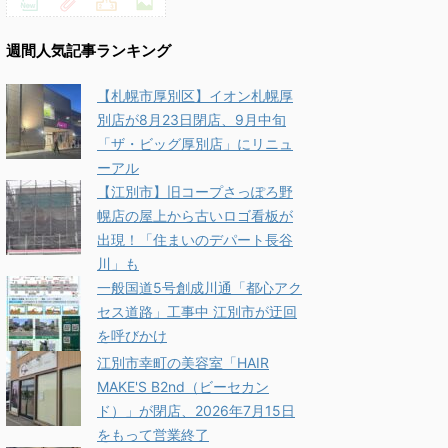
週間人気記事ランキング
【札幌市厚別区】イオン札幌厚
別店が8月23日閉店、9月中旬
「ザ・ビッグ厚別店」にリニュ
ーアル
【江別市】旧コープさっぽろ野
幌店の屋上から古いロゴ看板が
出現！「住まいのデパート長谷
川」も
一般国道5号創成川通「都心アク
セス道路」工事中 江別市が迂回
を呼びかけ
江別市幸町の美容室「HAIR
MAKE'S B2nd（ビーセカン
ド）」が閉店、2026年7月15日
をもって営業終了