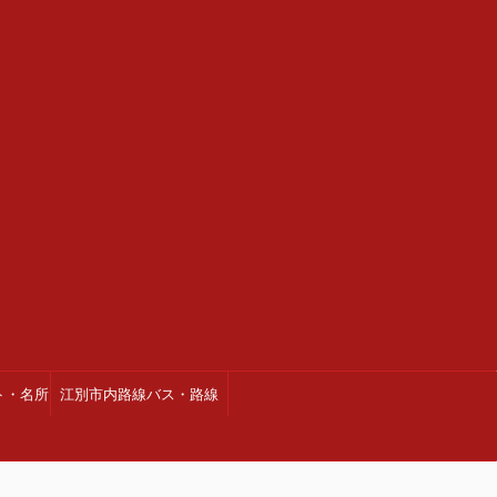
ト・名所
江別市内路線バス・路線
図・時刻表