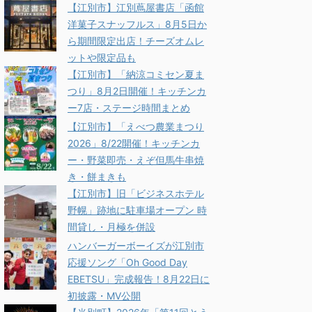
【江別市】江別蔦屋書店「函館
洋菓子スナッフルス」8月5日か
ら期間限定出店！チーズオムレ
ットや限定品も
【江別市】「納涼コミセン夏ま
つり」8月2日開催！キッチンカ
ー7店・ステージ時間まとめ
【江別市】「えべつ農業まつり
2026」8/22開催！キッチンカ
ー・野菜即売・えぞ但馬牛串焼
き・餅まきも
【江別市】旧「ビジネスホテル
野幌」跡地に駐車場オープン 時
間貸し・月極を併設
ハンバーガーボーイズが江別市
応援ソング「Oh Good Day
EBETSU」完成報告！8月22日に
初披露・MV公開