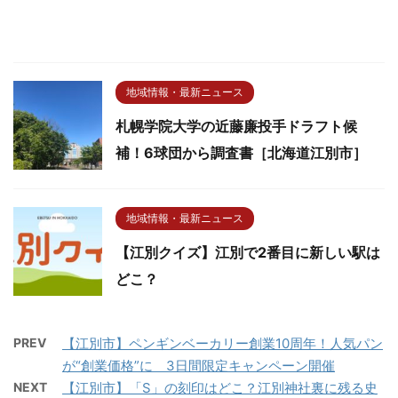
地域情報・最新ニュース
札幌学院大学の近藤廉投手ドラフト候
補！6球団から調査書［北海道江別市］
地域情報・最新ニュース
【江別クイズ】江別で2番目に新しい駅は
どこ？
PREV
【江別市】ペンギンベーカリー創業10周年！人気パン
が“創業価格”に 3日間限定キャンペーン開催
NEXT
【江別市】「S」の刻印はどこ？江別神社裏に残る史