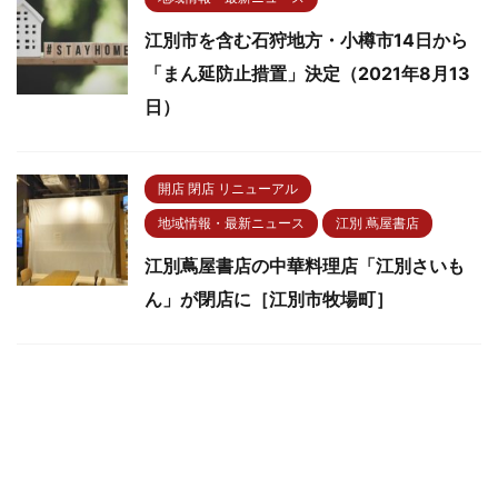
江別市を含む石狩地方・小樽市14日から
「まん延防止措置」決定（2021年8月13
日）
開店 閉店 リニューアル
地域情報・最新ニュース
江別 蔦屋書店
江別蔦屋書店の中華料理店「江別さいも
ん」が閉店に［江別市牧場町］