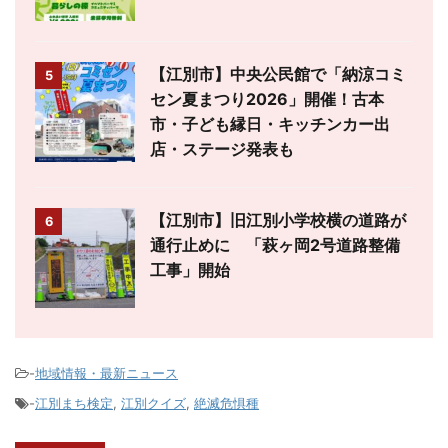
【江別市】中央公民館で「納涼コミ
5
セン夏まつり2026」開催！古本
市・子ども縁日・キッチンカー出
店・ステージ発表も
【江別市】旧江別小学校横の道路が
6
通行止めに 「萩ヶ岡2号道路整備
工事」開始
-
地域情報・最新ニュース
-
江別まち検定
,
江別クイズ
,
絶滅危惧種