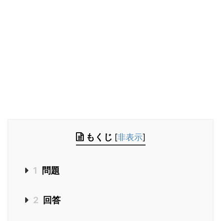
もくじ
[
非表示
]
1
問題
2
回答