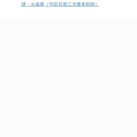
跡・火薬庫（屯田兵第三大隊本部跡）