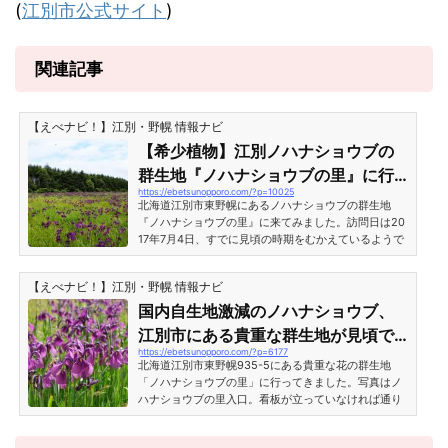
(
江別市公式サイト
)
関連記事
【えべナビ！】江別・野幌 情報ナビ
【希少植物】江別ノハナショウブの
群生地『ノハナショウブの里』に行
https://ebetsunopporo.com/?p=10025
ってみた［北海道江別市東野幌］
北海道江別市東野幌にあるノハナショウブの群生地
『ノハナショウブの里』に来てみました。訪問日は20
17年7月4日、すでに見頃の時期をむかえているようで
す。希少植物ノハナショウブの群生地『ノハナショウ
ブの里』ノハナショウブの里は保存活動によって守ら
【えべナビ！】江別・野幌 情報ナビ
れています。建物についた看板には以下のように書か
れています。ノハナショウブ保存活用事業このノハナ
国内自生地激減のノハナショウブ、
ショウブ群生地は、観光振興を目的として、故 吉井辰
江別市にある貴重な群生地が見頃で
雄氏のご遺族 吉井幸子氏より寄付された土地です。平
https://ebetsunopporo.com/?p=6177
絶景！
成26年9月 江別市 ノハナショウブの群生地満開一歩
北海道江別市東野幌935-5にある貴重な花の群生地
手前といった...
「ノハナショウブの里」に行ってきました。写真はノ
ハナショウブの里入口。看板が立っていなければ通り
すぎてますね。周り一帯は広大な農地で目印が全く無
い場所なので、事前に地図を確認しないと迷いそう。