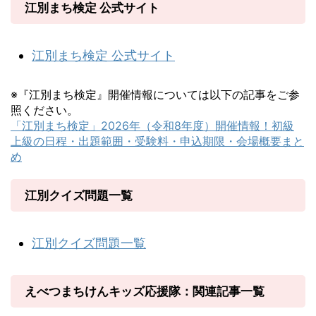
見頃の時期だったので、東野幌の所々の交差点に看板
江別まち検定 公式サイト
が立っているので助かりました。野花菖蒲の群生地
「ノハナショウブの里」群生地は道路から砂利道を少
し入ったところにあります。入口からだとまだノハナ
ショウブは見えません。 ノハナショウブの里・駐車
江別まち検定 公式サイト
場。車5台ほどとあ...
※『江別まち検定』開催情報については以下の記事をご参
照ください。
「江別まち検定」2026年（令和8年度）開催情報！初級
上級の日程・出題範囲・受験料・申込期限・会場概要まと
め
江別クイズ問題一覧
江別クイズ問題一覧
えべつまちけんキッズ応援隊：関連記事一覧