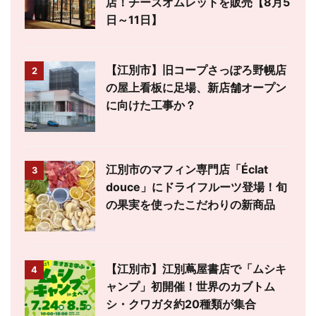
店！チーズオムレットを販売【8月5
日～11日】
【江別市】旧コープさっぽろ野幌店
2
の屋上看板に足場、新店舗オープン
に向けた工事か？
江別市のマフィン専門店「Éclat
3
douce」にドライフルーツ登場！旬
の果実を使ったこだわりの新商品
【江別市】江別蔦屋書店で「ムシキ
4
ャンプ」初開催！世界のカブトム
シ・クワガタ約20種類が集合