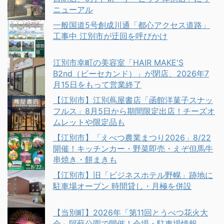
ニューアル
一般国道5号創成川通「都心アクセス道路」
工事中 江別市が迂回を呼びかけ
江別市幸町の美容室「HAIR MAKE'S
B2nd（ビーセカンド）」が閉店、2026年7
月15日をもって営業終了
【江別市】江別蔦屋書店「函館洋菓子スナッ
フルス」8月5日から期間限定出店！チーズオ
ムレットや限定品も
【江別市】「えべつ農業まつり2026」8/22
開催！キッチンカー・野菜即売・えぞ但馬牛
串焼き・餅まきも
【江別市】旧「ビジネスホテル野幌」跡地に
駐車場オープン 時間貸し・月極を併設
【当別町】2026年「第11回とうべつ花火大
会」阿蘇公園で開催！会場・駐車場情報