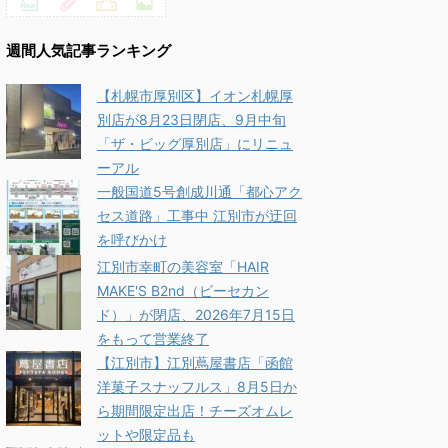
週間人気記事ランキング
【札幌市厚別区】イオン札幌厚
別店が8月23日閉店、9月中旬
「ザ・ビッグ厚別店」にリニュ
ーアル
一般国道5号創成川通「都心アク
セス道路」工事中 江別市が迂回
を呼びかけ
江別市幸町の美容室「HAIR
MAKE'S B2nd（ビーセカン
ド）」が閉店、2026年7月15日
をもって営業終了
【江別市】江別蔦屋書店「函館
洋菓子スナッフルス」8月5日か
ら期間限定出店！チーズオムレ
ットや限定品も