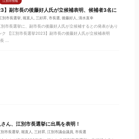
江別市情報
23】副市長の後藤好人氏が立候補表明、候補者3名に
江別市長選挙
,
堀直人
,
三好昇
,
市長選
,
後藤好人
,
清水直幸
る江別市長選挙に、副市長の後藤好人氏が立候補するとの発表があり
ンク 【江別市長選挙2023】副市長の後藤好人氏が立候補表明
 ...
人さん、江別市長選挙に出馬を表明！
江別市長選挙
,
堀直人
,
三好昇
,
江別市議会議員
,
市長選