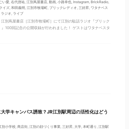
ごい愛
,
右代啓祐
,
江別蔦屋書店
,
動画
,
小路幸也
,
Instagram
,
BrickRadio
,
クイズ
,
和田義明
,
江別市牧場町
,
ブリックレディオ
,
三好昇
,
ワタナベス
,
ラジオ
,
ライブ
水）、江別蔦屋書店［江別市牧場町］にて江別の駄話ラジオ『ブリック
adio）』100回記念の公開収録が行われました！ ゲストはワタナベスタ
大学キャンパス誘致？JR江別駅周辺の活性化はどう
江別小学校
,
商店街
,
江別の顔づくり事業
,
三好昇
,
大学
,
本町通り
,
江別駅