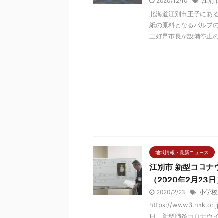
2020/12/10
江別
北海道江別市王子にある
紙の原料となるパルプの
三好昇市長が設備停止の延
地域情報・最新ニュース
江別市 新型コロナ
（2020年2月23日
2020/2/23
小学校
https://www3.nhk.or
日、新型肺炎コロナウイ