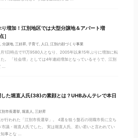
ぶり増加！江別地区では大型分譲地＆アパート増
時点］
店
,
分譲地
,
三好昇
,
子育て
,
人口
,
江別の顔づくり事業
1月1日時点で11万9580人となり、2005年以来15年ぶりに増加に転
た。 「社会増」としては4年連続増加となっているそうで、江別
..
した堀直人氏(38)の素顔とは？UHBみんテレで本日
江別市長選挙
,
堀直人
,
三好昇
投開票が行われた「江別市長選挙」。 4選を狙う盤石の現職市長に立ち
き市議・堀直人氏でした。 実は堀直人氏、若い若いと言われてい
事とな ...