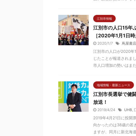
江別市情報
江別市の人口15年
［2020年1月1日
2020/1/7
蔦屋書
江別市の人口が2020年
じたことが報道されまし
市人口増加の勢いはまだ .
地域情報・最新ニュース
江別市長選挙で健闘
放送！
2019/4/24
UHB
,
2019年4月21日に
向かったのは38歳の若
ますが、同月に新北海道知