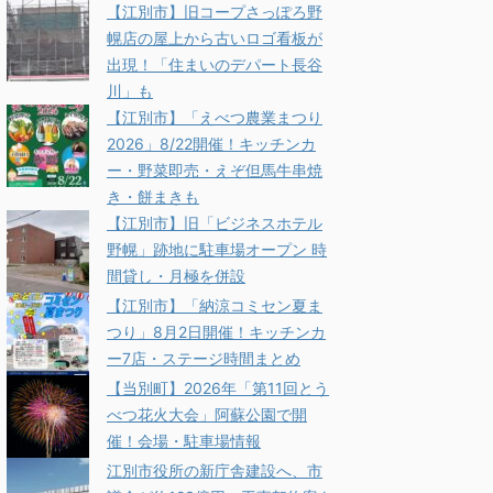
【江別市】旧コープさっぽろ野
幌店の屋上から古いロゴ看板が
出現！「住まいのデパート長谷
川」も
【江別市】「えべつ農業まつり
2026」8/22開催！キッチンカ
ー・野菜即売・えぞ但馬牛串焼
き・餅まきも
【江別市】旧「ビジネスホテル
野幌」跡地に駐車場オープン 時
間貸し・月極を併設
【江別市】「納涼コミセン夏ま
つり」8月2日開催！キッチンカ
ー7店・ステージ時間まとめ
【当別町】2026年「第11回とう
べつ花火大会」阿蘇公園で開
催！会場・駐車場情報
江別市役所の新庁舎建設へ、市