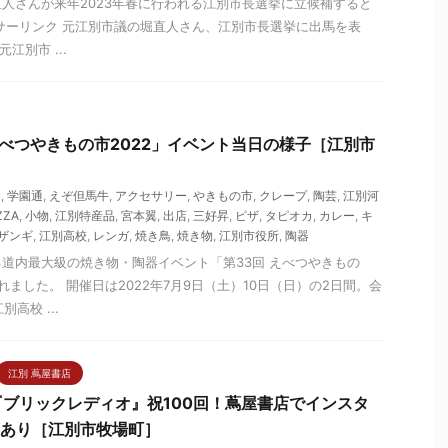
人さんが来年2023年春に行われる江別市長選挙に立候補すると
サーリンク 元江別市議の堀直人さん、江別市長選挙に出馬を表
元江別市 ...
べつやきもの市2022」イベント当日の様子［江別市
明
,
学園通
,
えぞ但馬牛
,
アクセサリー
,
やきもの市
,
クレープ
,
陶芸
,
江別河
ZZA
,
小物
,
江別特産品
,
宮本翼
,
出店
,
三好昇
,
ピザ
,
タピオカ
,
カレー
,
キ
ザンギ
,
江別高校
,
レンガ
,
焼き鳥
,
焼き物
,
江別市役所
,
陶器
道内最大級の焼き物・陶器イベント「第33回 えべつやきもの
ました。 開催日は2022年7月9日（土）10日（日）の2日間。会
高校 ...
江別 蔦屋書店
ブリックレディオ』祝100回！蔦屋書店でインスタ
画あり［江別市牧場町］