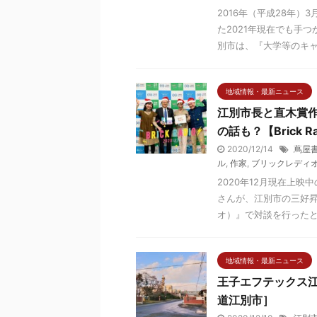
2016年（平成28年
た2021年現在でも手
別市は、『大学等のキャン
地域情報・最新ニュース
江別市長と直木賞作
の話も？【Brick Ra
2020/12/14
蔦屋
ル
,
作家
,
ブリックレディ
2020年12月現在上
さんが、江別市の三好昇市
オ）』で対談を行ったとの 
地域情報・最新ニュース
王子エフテックス江
道江別市］