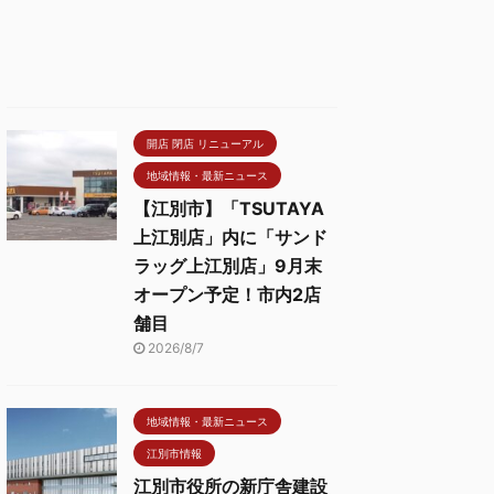
開店 閉店 リニューアル
地域情報・最新ニュース
【江別市】「TSUTAYA
上江別店」内に「サンド
ラッグ上江別店」9月末
オープン予定！市内2店
舗目
2026/8/7
地域情報・最新ニュース
江別市情報
江別市役所の新庁舎建設