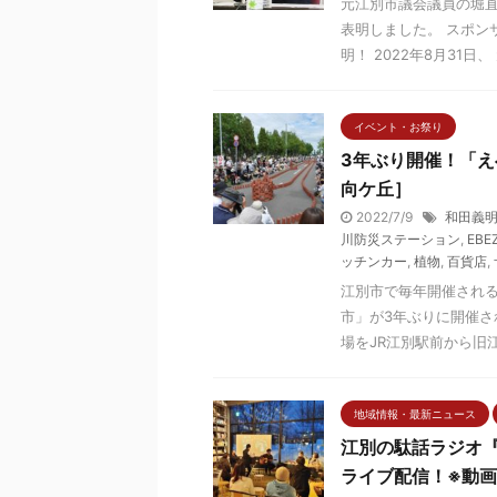
元江別市議会議員の堀直
表明しました。 スポン
明！ 2022年8月31日、 
イベント・お祭り
3年ぶり開催！「え
向ケ丘］
2022/7/9
和田義
川防災ステーション
,
EBE
ッチンカー
,
植物
,
百貨店
,
江別市で毎年開催される
市」が3年ぶりに開催され
場をJR江別駅前から旧江別
地域情報・最新ニュース
江別の駄話ラジオ『
ライブ配信！※動