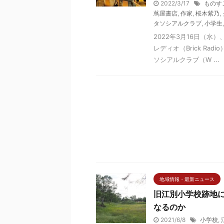
2022/3/17
ものす
蔦屋書店
,
作家
,
桜木紫乃
,
タソシアルクラブ
,
小学生
2022年3月16日（
レディオ（Brick R
ソシアルクラブ（W ...
地域情報・最新ニュース
旧江別小学校跡地に
なるのか
2021/6/8
小学校
,