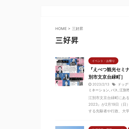
HOME
>
三好昇
三好昇
イベント・お祭り
『えべつ観光セミナ
別市文京台緑町］
2023/2/13
ドッグ
ミネーション
,
バス
,
江別
江別市文京台緑町にあ
2023』が2月19日
する先駆者や行政、大学な