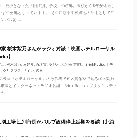
）3月に廃校となった『旧江別小学校』の跡地。廃校から5年が経過し
つかずの更地となっています。 その江別小学校跡地の活用として江
パス誘 ...
家 桜木紫乃さんがラジオ対談！映画ホテルローヤル
dio】
書店
,
桜木紫乃
,
三好昇
,
直木賞
,
ラジオ
,
江別蔦屋書店
,
BrickRadio
,
ホテ
オ
,
クリスマス
,
サイン
,
映画
映中の映画『ホテルローヤル』の原作者で直木賞作家である桜木紫乃
長とインターネットラジオ番組『Brick Radio（ブリックレディ
...
別工場 江別市長がパルプ設備停止延期を要請［北海