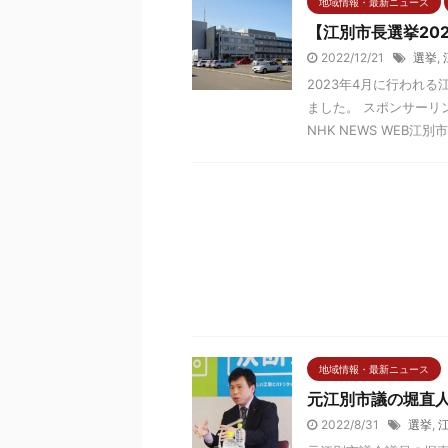
地域情報・最新ニュース
【江別市長選挙20
2022/12/21
選挙
,
2023年4月に行われ
ました。 スポンサーリ
NHK NEWS WEB江別市長
地域情報・最新ニュース
元江別市議の堀直
2022/8/31
選挙
,