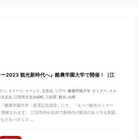
ー2023 観光新時代へ』酪農学園大学で開催！［江
ラン
,
スイーツ
,
イベント
,
文京台
,
ツアー
,
酪農学園大学
,
セミナー
,
イル
市文京台
,
江別市文京台緑町
,
三好昇
,
観光
,
白樺
る『酪農学園大学・黒澤記念講堂』にて、『えべつ観光セミナー
（日）開催されます。 江別市内や近郊で新時代の観光のあり方を実践
どをパネリス ...