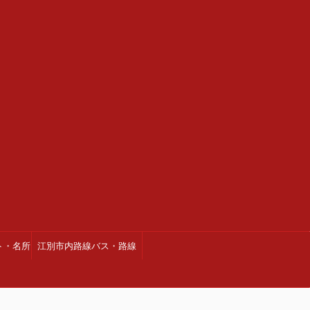
ト・名所
江別市内路線バス・路線
図・時刻表