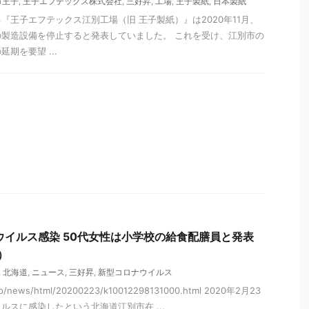
市王子
,
王子エフテックス株式会社
,
三好昇
,
工場
,
王子製紙
,
日本製紙
『王子エフテックス江別工場（旧 王子製紙）』は2020年11月、
製造設備を停止すると発表していました。 これを受け、江別市の
期を要望 ...
ウイルス感染 50代女性は小学校の給食配膳員と発表
）
,
北海道
,
ニュース
,
三好昇
,
新型コロナウイルス
.jp/news/html/20200223/k10012298131000.html 2020年2月23
ルスに感染したという北海道江別市在 ...