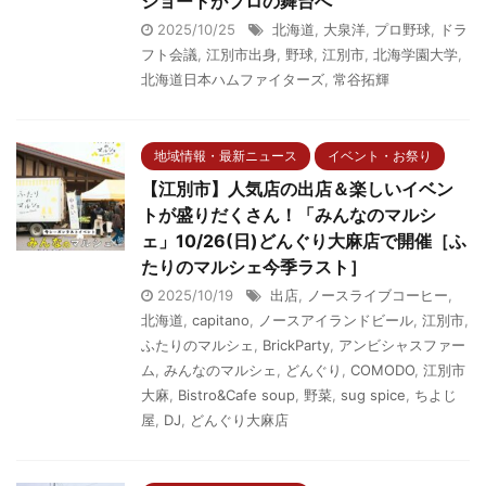
ショートがプロの舞台へ
2025/10/25
北海道
,
大泉洋
,
プロ野球
,
ドラ
フト会議
,
江別市出身
,
野球
,
江別市
,
北海学園大学
,
北海道日本ハムファイターズ
,
常谷拓輝
地域情報・最新ニュース
イベント・お祭り
【江別市】人気店の出店＆楽しいイベン
トが盛りだくさん！「みんなのマルシ
ェ」10/26(日)どんぐり大麻店で開催［ふ
たりのマルシェ今季ラスト］
2025/10/19
出店
,
ノースライブコーヒー
,
北海道
,
capitano
,
ノースアイランドビール
,
江別市
,
ふたりのマルシェ
,
BrickParty
,
アンビシャスファー
ム
,
みんなのマルシェ
,
どんぐり
,
COMODO
,
江別市
大麻
,
Bistro&Cafe soup
,
野菜
,
sug spice
,
ちよじ
屋
,
DJ
,
どんぐり大麻店