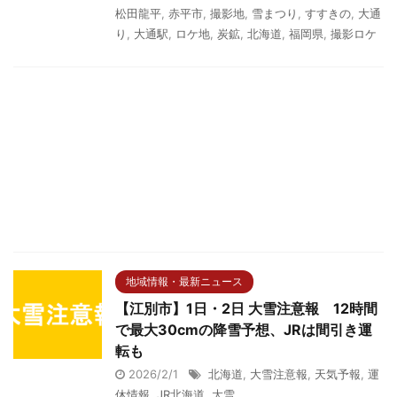
松田龍平
,
赤平市
,
撮影地
,
雪まつり
,
すすきの
,
大通
り
,
大通駅
,
ロケ地
,
炭鉱
,
北海道
,
福岡県
,
撮影ロケ
地域情報・最新ニュース
【江別市】1日・2日 大雪注意報 12時間
で最大30cmの降雪予想、JRは間引き運
転も
2026/2/1
北海道
,
大雪注意報
,
天気予報
,
運
休情報
,
JR北海道
,
大雪