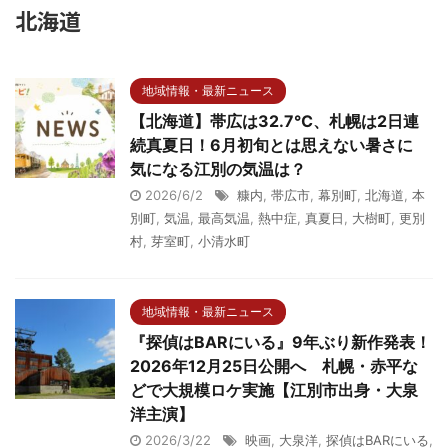
北海道
地域情報・最新ニュース
【北海道】帯広は32.7℃、札幌は2日連
続真夏日！6月初旬とは思えない暑さに
気になる江別の気温は？
2026/6/2
糠内
,
帯広市
,
幕別町
,
北海道
,
本
別町
,
気温
,
最高気温
,
熱中症
,
真夏日
,
大樹町
,
更別
村
,
芽室町
,
小清水町
地域情報・最新ニュース
『探偵はBARにいる』9年ぶり新作発表！
2026年12月25日公開へ 札幌・赤平な
どで大規模ロケ実施【江別市出身・大泉
洋主演】
2026/3/22
映画
,
大泉洋
,
探偵はBARにいる
,