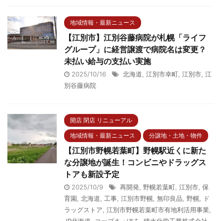
地域情報・最新ニュース
【江別市】江別谷藤病院が札幌「ライフ
グループ」に経営譲渡で病院名は変更？
未払い給与の支払い実施
2025/10/16
北海道
,
江別市幸町
,
江別市
,
江
別谷藤病院
開店 閉店 リニューアル
地域情報・最新ニュース
分譲地・土地・物件
【江別市野幌若葉町】野幌駅近くに新た
な分譲地が誕生！コンビニやドラッグス
トアも新設予定
2025/10/9
再開発
,
野幌若葉町
,
江別市
,
保
育園
,
北海道
,
工事
,
江別市野幌
,
無印良品
,
野幌
,
ド
ラッグストア
,
江別市野幌若葉町市有地利活用事業
,