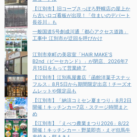
【江別市】旧コープさっぽろ野幌店の屋上か
ら古いロゴ看板が出現！「住まいのデパート
長谷川」も
一般国道5号創成川通「都心アクセス道路」
工事中 江別市が迂回を呼びかけ
江別市幸町の美容室「HAIR MAKE'S
B2nd（ビーセカンド）」が閉店、2026年7
月15日をもって営業終了
【江別市】江別蔦屋書店「函館洋菓子スナッ
フルス」8月5日から期間限定出店！チーズオ
ムレットや限定品も
【江別市】「納涼コミセン夏まつり」8月2日
開催！キッチンカー7店・ステージ時間まと
め
【江別市】「えべつ農業まつり2026」8/22
開催！キッチンカー・野菜即売・えぞ但馬牛
串焼き・餅まきも