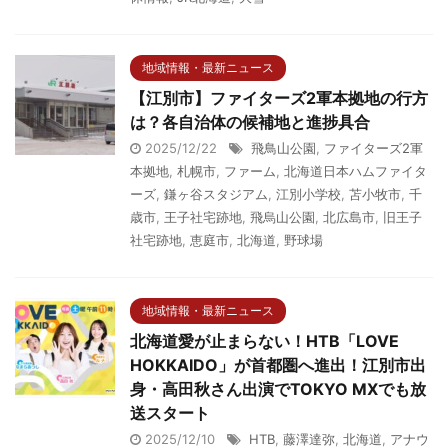
地域情報・最新ニュース
【江別市】ファイターズ2軍本拠地の行方
は？各自治体の候補地と進捗具合
2025/12/22
飛鳥山公園
,
ファイターズ2軍
本拠地
,
札幌市
,
ファーム
,
北海道日本ハムファイタ
ーズ
,
鎌ヶ谷スタジアム
,
江別小学校
,
苫小牧市
,
千
歳市
,
王子社宅跡地
,
飛烏山公園
,
北広島市
,
旧王子
社宅跡地
,
恵庭市
,
北海道
,
野球場
地域情報・最新ニュース
北海道愛が止まらない！HTB「LOVE
HOKKAIDO」が首都圏へ進出！江別市出
身・高田秋さん出演でTOKYO MXでも放
送スタート
2025/12/10
HTB
,
藤澤達弥
,
北海道
,
アナウ