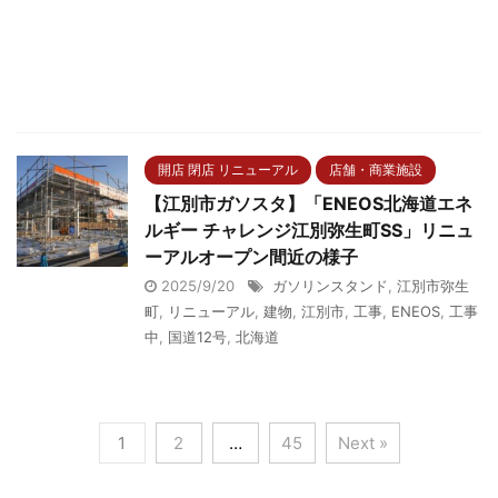
開店 閉店 リニューアル
店舗・商業施設
【江別市ガソスタ】「ENEOS北海道エネ
ルギー チャレンジ江別弥生町SS」リニュ
ーアルオープン間近の様子
2025/9/20
ガソリンスタンド
,
江別市弥生
町
,
リニューアル
,
建物
,
江別市
,
工事
,
ENEOS
,
工事
中
,
国道12号
,
北海道
1
2
…
45
Next »