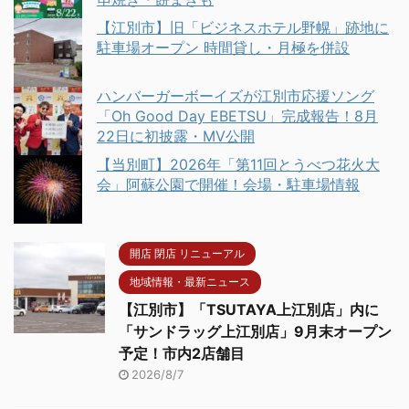
【江別市】旧「ビジネスホテル野幌」跡地に
駐車場オープン 時間貸し・月極を併設
ハンバーガーボーイズが江別市応援ソング
「Oh Good Day EBETSU」完成報告！8月
22日に初披露・MV公開
【当別町】2026年「第11回とうべつ花火大
会」阿蘇公園で開催！会場・駐車場情報
開店 閉店 リニューアル
地域情報・最新ニュース
【江別市】「TSUTAYA上江別店」内に
「サンドラッグ上江別店」9月末オープン
予定！市内2店舗目
2026/8/7