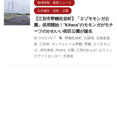
地域情報・最新ニュース
公共施設・道路・公園
【江別市野幌松並町】「エゾモモンガ公
園」供用開始！“Kitaca”のモモンガがモチ
ーフのかわいい街区公園が誕生
2025/10/17
野幌松並町
,
分譲地
,
北海道遺
産
,
江別市
,
サンフォレイル野幌
,
野幌
,
エゾモモン
ガ
,
JR北海道
,
Kitaca
,
公園
,
江別のれんが
,
セラミッ
クアートセンター
,
北海道