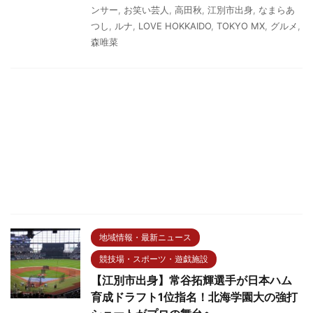
ンサー
,
お笑い芸人
,
高田秋
,
江別市出身
,
なまらあ
つし
,
ルナ
,
LOVE HOKKAIDO
,
TOKYO MX
,
グルメ
,
森唯菜
地域情報・最新ニュース
競技場・スポーツ・遊戯施設
【江別市出身】常谷拓輝選手が日本ハム
育成ドラフト1位指名！北海学園大の強打