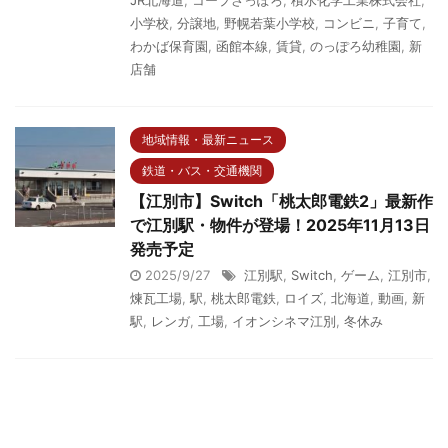
JR北海道
,
コープさっぽろ
,
積水化学工業株式会社
,
小学校
,
分譲地
,
野幌若葉小学校
,
コンビニ
,
子育て
,
わかば保育園
,
函館本線
,
賃貸
,
のっぽろ幼稚園
,
新
店舗
地域情報・最新ニュース
鉄道・バス・交通機関
【江別市】Switch「桃太郎電鉄2」最新作
で江別駅・物件が登場！2025年11月13日
発売予定
2025/9/27
江別駅
,
Switch
,
ゲーム
,
江別市
,
煉瓦工場
,
駅
,
桃太郎電鉄
,
ロイズ
,
北海道
,
動画
,
新
駅
,
レンガ
,
工場
,
イオンシネマ江別
,
冬休み