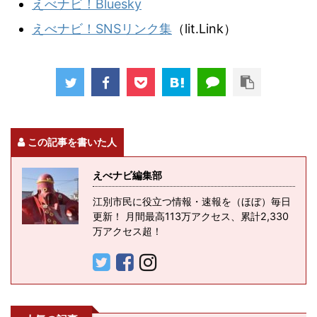
えべナビ！Bluesky
えべナビ！SNSリンク集
（lit.Link）
この記事を書いた人
えべナビ編集部
江別市民に役立つ情報・速報を（ほぼ）毎日
更新！ 月間最高113万アクセス、累計2,330
万アクセス超！