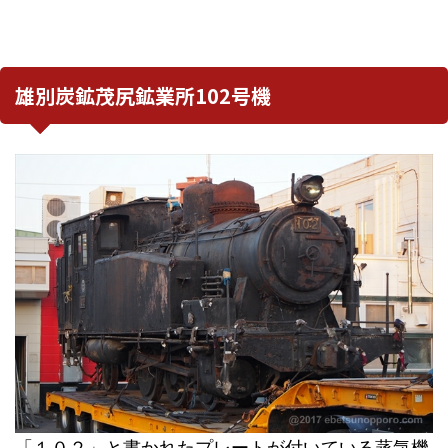
雄別炭鉱茂尻鉱業所102号機
「１０２」と書かれたプレートが付いている蒸気機