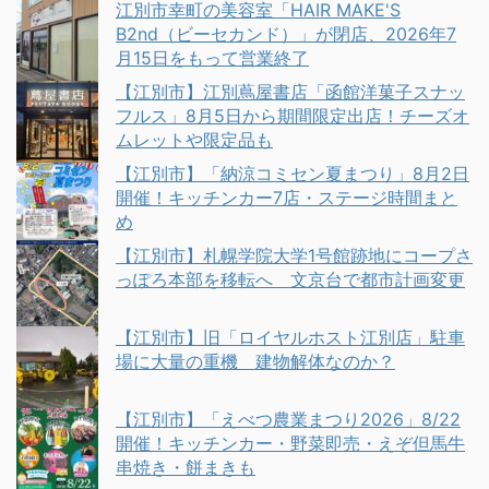
江別市幸町の美容室「HAIR MAKE'S
B2nd（ビーセカンド）」が閉店、2026年7
月15日をもって営業終了
【江別市】江別蔦屋書店「函館洋菓子スナッ
フルス」8月5日から期間限定出店！チーズオ
ムレットや限定品も
【江別市】「納涼コミセン夏まつり」8月2日
開催！キッチンカー7店・ステージ時間まと
め
【江別市】札幌学院大学1号館跡地にコープさ
っぽろ本部を移転へ 文京台で都市計画変更
【江別市】旧「ロイヤルホスト江別店」駐車
場に大量の重機 建物解体なのか？
【江別市】「えべつ農業まつり2026」8/22
開催！キッチンカー・野菜即売・えぞ但馬牛
串焼き・餅まきも