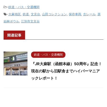
-
鉄道・バス・交通機関
-
大麻地区
,
鉄道
,
文京台
,
山田コレクション
,
保存車両
,
古レール
,
原
始林ボウル
,
江別市文京台
関連記事
鉄道・バス・交通機関
『JR大麻駅（函館本線）50周年』記念！
現在の駅から旧駅舎までハイパーマニア
ックレポート！