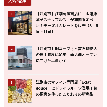
人気の記事
【江別市】江別蔦屋書店に「函館洋
1
菓子スナッフルス」が期間限定出
店！チーズオムレットを販売【8月5
日～11日】
【江別市】旧コープさっぽろ野幌店
2
の屋上看板に足場、新店舗オープン
に向けた工事か？
江別市のマフィン専門店「Éclat
3
douce」にドライフルーツ登場！旬
の果実を使ったこだわりの新商品