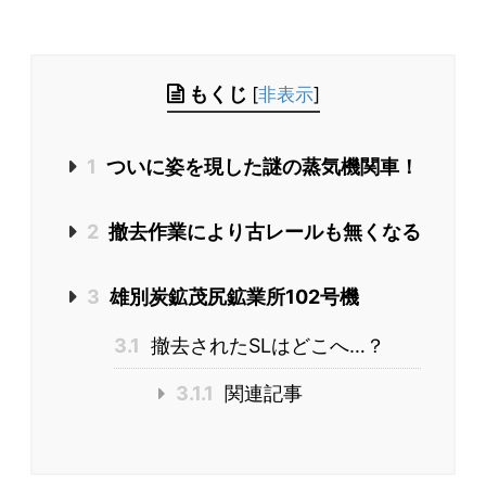
もくじ
[
非表示
]
1
ついに姿を現した謎の蒸気機関車！
2
撤去作業により古レールも無くなる
3
雄別炭鉱茂尻鉱業所102号機
3.1
撤去されたSLはどこへ…？
3.1.1
関連記事