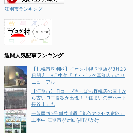
江別市ランキング
週間人気記事ランキング
【札幌市厚別区】イオン札幌厚別店が8月23
日閉店、9月中旬「ザ・ビッグ厚別店」にリ
ニューアル
【江別市】旧コープさっぽろ野幌店の屋上か
ら古いロゴ看板が出現！「住まいのデパート
長谷川」も
一般国道5号創成川通「都心アクセス道路」
工事中 江別市が迂回を呼びかけ