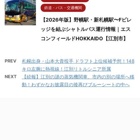
鉄道・バス・交通機関
【2026年版】野幌駅・新札幌駅〜Fビレ
ッジを結ぶシャトルバス運行情報｜エス
コンフィールドHOKKAIDO【江別市】
PREV
札幌出身・山本大貴投手 ドラフト上位候補予想！148
キロ左腕に熱視線！江別リトルシニア所属
NEXT
【続報】江別の謎の蒸気機関車、市内の別の場所へ移
動！わずかなお披露目の後再びブルーシートの中へ