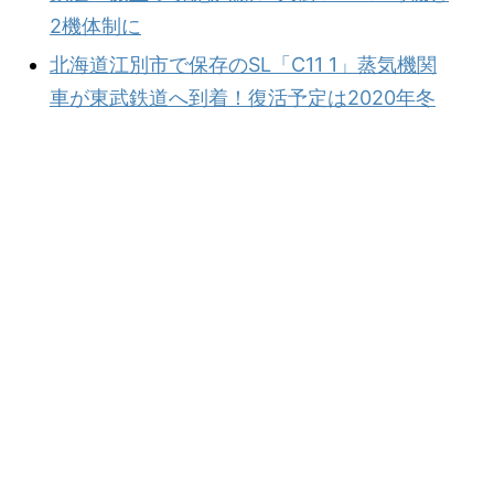
2機体制に
北海道江別市で保存のSL「C11 1」蒸気機関
車が東武鉄道へ到着！復活予定は2020年冬