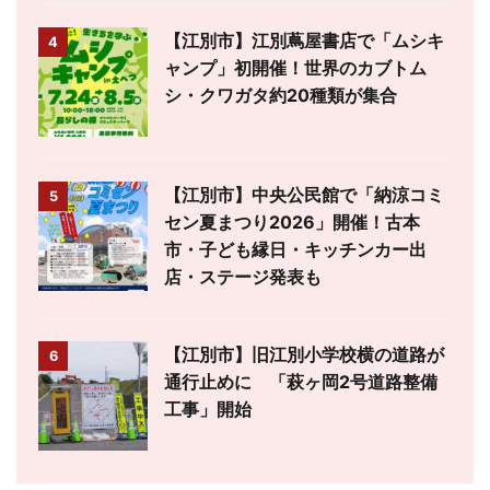
【江別市】江別蔦屋書店で「ムシキ
4
ャンプ」初開催！世界のカブトム
シ・クワガタ約20種類が集合
【江別市】中央公民館で「納涼コミ
5
セン夏まつり2026」開催！古本
市・子ども縁日・キッチンカー出
店・ステージ発表も
【江別市】旧江別小学校横の道路が
6
通行止めに 「萩ヶ岡2号道路整備
工事」開始