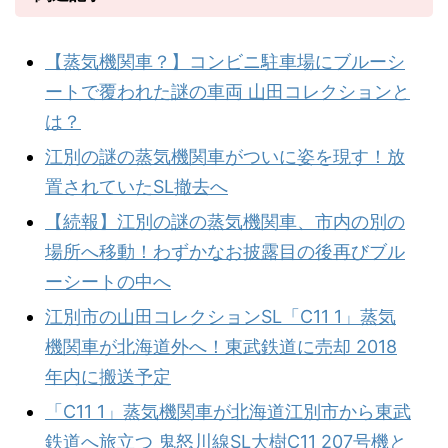
【蒸気機関車？】コンビニ駐車場にブルーシ
ートで覆われた謎の車両 山田コレクションと
は？
江別の謎の蒸気機関車がついに姿を現す！放
置されていたSL撤去へ
【続報】江別の謎の蒸気機関車、市内の別の
場所へ移動！わずかなお披露目の後再びブル
ーシートの中へ
江別市の山田コレクションSL「C11 1」蒸気
機関車が北海道外へ！東武鉄道に売却 2018
年内に搬送予定
「C11 1」蒸気機関車が北海道江別市から東武
鉄道へ旅立つ 鬼怒川線SL大樹C11 207号機と