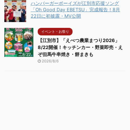
ハンバーガーボーイズが江別市応援ソング
「Oh Good Day EBETSU」完成報告！8月
22日に初披露・MV公開
イベント・お祭り
【江別市】「えべつ農業まつり2026」
8/22開催！キッチンカー・野菜即売・え
ぞ但馬牛串焼き・餅まきも
2026/8/6