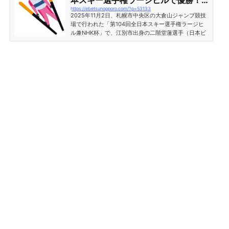
本スキー選手権ラージヒルで優勝！
稿をInstagramで見る Viessmann FIS Ski Jumping W
https://ebetsunopporo.com/?p=53133
地元出身ジャンパーがミラノ五輪へ
orld Cup(@fisskijumping)がシェアした投稿2026年1
2025年11月2日、札幌市中央区の大倉山ジャンプ競技
月4日（...
弾み
場で行われた「第104回全日本スキー選手権ラージヒ
ル兼NHK杯」で、江別市出身の二階堂蓮選手（日本ビ
ールスキー部）が逆転優勝を果たしました。二階堂蓮
選手、2本目で逆転し2年ぶりの優勝2025年11月2日に
開催された「第104回全日本スキー選手権大会・ジャ
ンプ競技：種目ラージヒ ル 兼 第67回NHK杯ジャン
プ大会」には国内トップ選手が多数出場。日本のエー
ス小林陵侑選手が体調不良で欠場する中、初回のジャ
ンプで二階堂選手は137.5メートルを記録しました。1
回目トップは、雪印メグ...