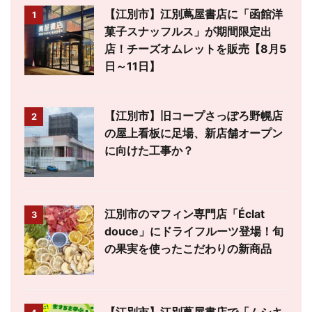
【江別市】江別蔦屋書店に「函館洋
1
菓子スナッフルス」が期間限定出
店！チーズオムレットを販売【8月5
日～11日】
【江別市】旧コープさっぽろ野幌店
2
の屋上看板に足場、新店舗オープン
に向けた工事か？
江別市のマフィン専門店「Éclat
3
douce」にドライフルーツ登場！旬
の果実を使ったこだわりの新商品