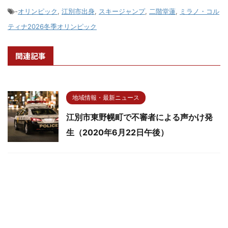
-
オリンピック
,
江別市出身
,
スキージャンプ
,
二階堂蓮
,
ミラノ・コル
ティナ2026冬季オリンピック
関連記事
地域情報・最新ニュース
江別市東野幌町で不審者による声かけ発
生（2020年6月22日午後）