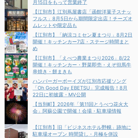
月15日をもって営業終了
【江別市】江別蔦屋書店「函館洋菓子スナッ
フルス」8月5日から期間限定出店！チーズオ
ムレットや限定品も
【江別市】「納涼コミセン夏まつり」8月2日
開催！キッチンカー7店・ステージ時間まと
め
【江別市】「えべつ農業まつり2026」8/22
開催！キッチンカー・野菜即売・えぞ但馬牛
串焼き・餅まきも
ハンバーガーボーイズが江別市応援ソング
「Oh Good Day EBETSU」完成報告！8月
22日に初披露・MV公開
【当別町】2026年「第11回とうべつ花火大
会」阿蘇公園で開催！会場・駐車場情報
【江別市】旧「ビジネスホテル野幌」跡地に
駐車場オープン 時間貸し・月極を併設