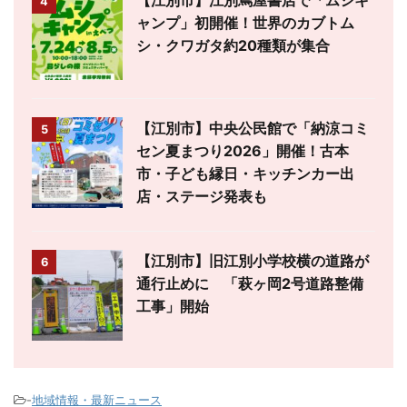
【江別市】江別蔦屋書店で「ムシキ
4
ャンプ」初開催！世界のカブトム
シ・クワガタ約20種類が集合
【江別市】中央公民館で「納涼コミ
5
セン夏まつり2026」開催！古本
市・子ども縁日・キッチンカー出
店・ステージ発表も
【江別市】旧江別小学校横の道路が
6
通行止めに 「萩ヶ岡2号道路整備
工事」開始
-
地域情報・最新ニュース