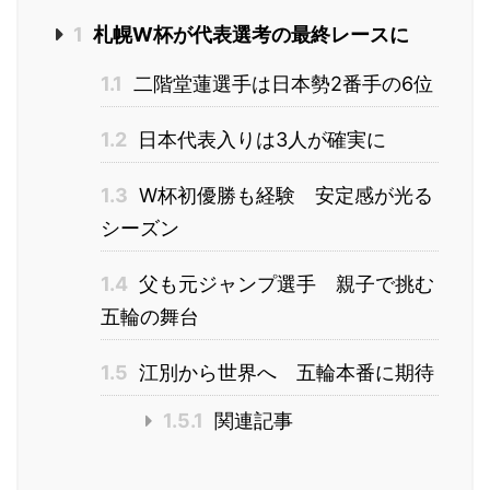
1
札幌W杯が代表選考の最終レースに
1.1
二階堂蓮選手は日本勢2番手の6位
1.2
日本代表入りは3人が確実に
1.3
W杯初優勝も経験 安定感が光る
シーズン
1.4
父も元ジャンプ選手 親子で挑む
五輪の舞台
1.5
江別から世界へ 五輪本番に期待
1.5.1
関連記事