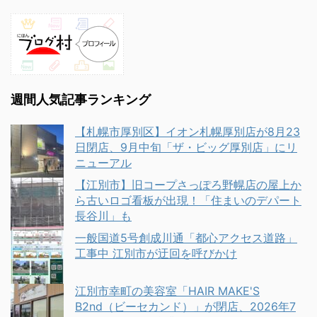
週間人気記事ランキング
【札幌市厚別区】イオン札幌厚別店が8月23
日閉店、9月中旬「ザ・ビッグ厚別店」にリ
ニューアル
【江別市】旧コープさっぽろ野幌店の屋上か
ら古いロゴ看板が出現！「住まいのデパート
長谷川」も
一般国道5号創成川通「都心アクセス道路」
工事中 江別市が迂回を呼びかけ
江別市幸町の美容室「HAIR MAKE'S
B2nd（ビーセカンド）」が閉店、2026年7