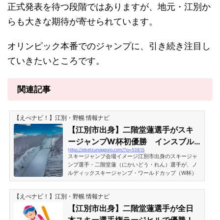
正式発表を待つ段階ではありますが、地元・江別か
らも大きな期待が寄せられています。
オリンピック本番でのジャンプに、引き続き注目し
ていきたいところです。
関連記事
【えべナビ！】江別・野幌 情報ナビ
【江別市出身】二階堂蓮選手がスキ
ージャンプW杯初優勝 インスブル
https://ebetsunopporo.com/?p=53815
ックで快挙
スキージャンプ会場イメージ江別市出身のスキージャ
ンプ選手・二階堂蓮（にかいどう・れん）選手が、ノ
ルディックスキージャンプ・ワールドカップ（W杯）
で初優勝を果たしました。世界のトップ選手が集う伝
統ある大会での勝利となり、地元・江別市にとっても
【えべナビ！】江別・野幌 情報ナビ
大きな話題となっています。オーストリア・インスブ
ルックでの歴史的勝利※Instagramの投稿が表示されな
【江別市出身】二階堂蓮選手が全日
い場合はページの再読み込みをしてください。 この投