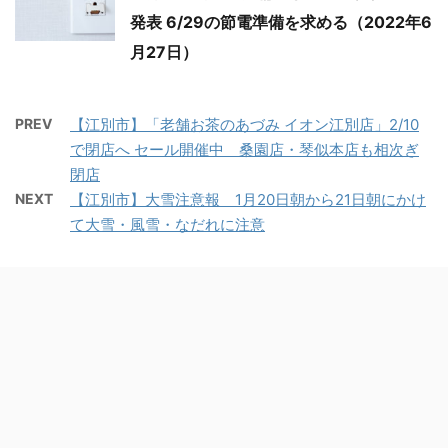
発表 6/29の節電準備を求める（2022年6
月27日）
PREV
【江別市】「老舗お茶のあづみ イオン江別店」2/10
で閉店へ セール開催中 桑園店・琴似本店も相次ぎ
閉店
NEXT
【江別市】大雪注意報 1月20日朝から21日朝にかけ
て大雪・風雪・なだれに注意