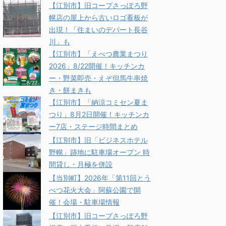
【江別市】旧コープさっぽろ野
幌店の屋上から古いロゴ看板が
出現！「住まいのデパート長谷
川」も
【江別市】「えべつ農業まつり
2026」8/22開催！キッチンカ
ー・野菜即売・えぞ但馬牛串焼
き・餅まきも
【江別市】「納涼コミセン夏ま
つり」8月2日開催！キッチンカ
ー7店・ステージ時間まとめ
【江別市】旧「ビジネスホテル
野幌」跡地に駐車場オープン 時
間貸し・月極を併設
【当別町】2026年「第11回とう
べつ花火大会」阿蘇公園で開
催！会場・駐車場情報
【江別市】旧コープさっぽろ野