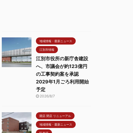
地域情報・最新ニュース
江別市情報
江別市役所の新庁舎建設
へ、市議会が約123億円
の工事契約案を承認
2029年1月ごろ利用開始
予定
2026/8/7
開店 閉店 リニューアル
地域情報・最新ニュース
駐車場