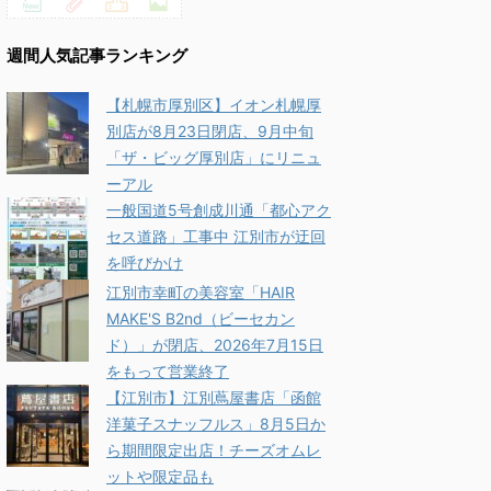
週間人気記事ランキング
【札幌市厚別区】イオン札幌厚
別店が8月23日閉店、9月中旬
「ザ・ビッグ厚別店」にリニュ
ーアル
一般国道5号創成川通「都心アク
セス道路」工事中 江別市が迂回
を呼びかけ
江別市幸町の美容室「HAIR
MAKE'S B2nd（ビーセカン
ド）」が閉店、2026年7月15日
をもって営業終了
【江別市】江別蔦屋書店「函館
洋菓子スナッフルス」8月5日か
ら期間限定出店！チーズオムレ
ットや限定品も