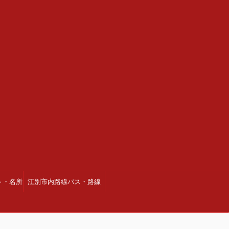
ト・名所
江別市内路線バス・路線
図・時刻表