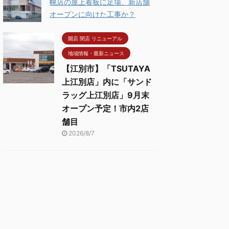
幌店の屋上看板に足場、新店舗
オープンに向けた工事か？
開店 閉店 リニューアル
地域情報・最新ニュース
【江別市】「TSUTAYA
上江別店」内に「サンド
ラッグ上江別店」9月末
オープン予定！市内2店
舗目
2026/8/7