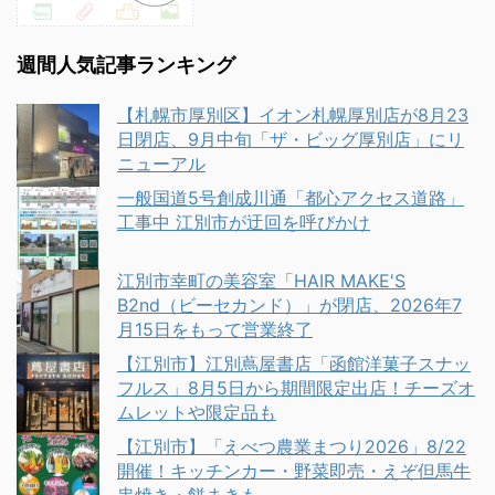
週間人気記事ランキング
【札幌市厚別区】イオン札幌厚別店が8月23
日閉店、9月中旬「ザ・ビッグ厚別店」にリ
ニューアル
一般国道5号創成川通「都心アクセス道路」
工事中 江別市が迂回を呼びかけ
江別市幸町の美容室「HAIR MAKE'S
B2nd（ビーセカンド）」が閉店、2026年7
月15日をもって営業終了
【江別市】江別蔦屋書店「函館洋菓子スナッ
フルス」8月5日から期間限定出店！チーズオ
ムレットや限定品も
【江別市】「えべつ農業まつり2026」8/22
開催！キッチンカー・野菜即売・えぞ但馬牛