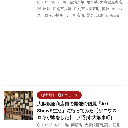
2024/4/12
壺焼き芋
,
焼き芋
,
大麻銀座商店
街
,
出店
,
江別市大麻
,
江別市大麻東町
,
陶器
,
ゲニウ
ス・ロキが旅をした
,
新店舗
,
歴史
,
江別市
,
商店街
地域情報・最新ニュース
大麻銀座商店街で開催の個展「Art
Show!!生活」に行ってみた【ゲニウス・
ロキが旅をした】［江別市大麻東町］
2023/10/21
商店街
,
大麻銀座商店街
,
江別