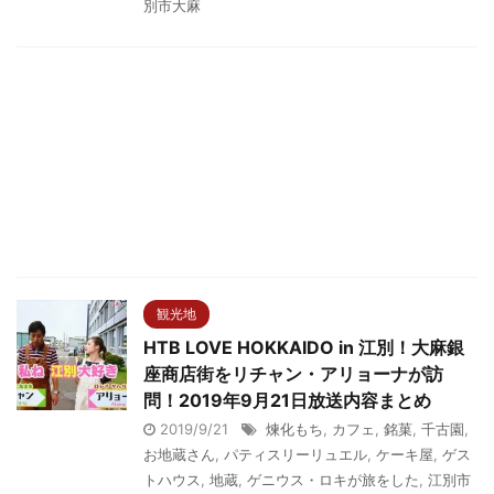
別市大麻
観光地
HTB LOVE HOKKAIDO in 江別！大麻銀
座商店街をリチャン・アリョーナが訪
問！2019年9月21日放送内容まとめ
2019/9/21
煉化もち
,
カフェ
,
銘菓
,
千古園
,
お地蔵さん
,
パティスリーリュエル
,
ケーキ屋
,
ゲス
トハウス
,
地蔵
,
ゲニウス・ロキが旅をした
,
江別市