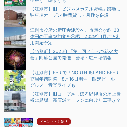
串焼き・餅まきも
【江別市】旧「ビジネスホテル野幌」跡地に
駐車場オープン 時間貸し・月極を併設
江別市役所の新庁舎建設へ、市議会が約123
億円の工事契約案を承認 2029年1月ごろ利
用開始予定
【当別町】2026年「第11回とうべつ花火大
会」阿蘇公園で開催！会場・駐車場情報
【江別市】EBRIで「NORTH ISLAND BEER
17周年感謝祭」8月16日開催！限定ビール・
グルメ・音楽ライブも
【江別市】旧コープさっぽろ野幌店の屋上看
板に足場、新店舗オープンに向けた工事か？
イベント・お祭り