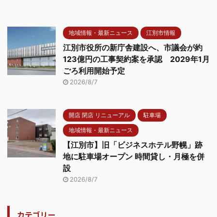
地域情報・最新ニュース
江別市情報
江別市役所の新庁舎建設へ、市議会が約
123億円の工事契約案を承認 2029年1月
ごろ利用開始予定
2026/8/7
開店 閉店 リニューアル
駐車場
地域情報・最新ニュース
【江別市】旧「ビジネスホテル野幌」跡
地に駐車場オープン 時間貸し・月極を併
設
2026/8/7
カテゴリー