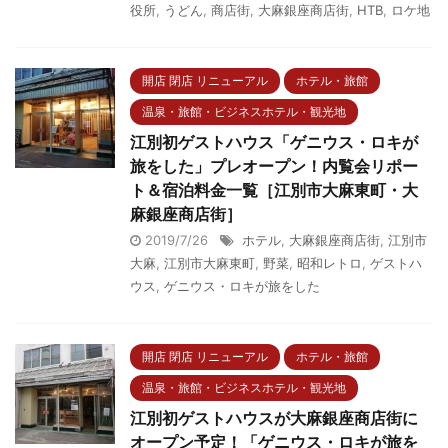
役所
,
うどん
,
商店街
,
大麻銀座商店街
,
HTB
,
ロケ地
開店 閉店 リニューアル
ホテル・旅館
温泉・旅館・ビジネスホテル・観光地
江別初ゲストハウス「ゲニウス・ロキが
旅をした」プレオープン！内覧会リポー
ト＆宿泊料金一覧［江別市大麻東町・大
麻銀座商店街］
2019/7/26
ホテル
,
大麻銀座商店街
,
江別市
大麻
,
江別市大麻東町
,
野菜
,
昭和レトロ
,
ゲストハ
ウス
,
ゲニウス・ロキが旅をした
開店 閉店 リニューアル
ホテル・旅館
温泉・旅館・ビジネスホテル・観光地
江別初ゲストハウスが大麻銀座商店街に
オープン予定！「ゲニウス・ロキが旅を