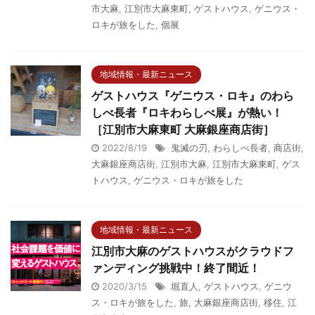
市大麻
,
江別市大麻東町
,
ゲストハウス
,
ゲニウス・
ロキが旅をした
,
個展
地域情報・最新ニュース
ゲストハウス『ゲニウス・ロキ』のわら
しべ長者『ロキわらしべ展』が熱い！
［江別市大麻東町 大麻銀座商店街］
2022/8/19
鬼滅の刃
,
わらしべ長者
,
商店街
,
大麻銀座商店街
,
江別市大麻
,
江別市大麻東町
,
ゲス
トハウス
,
ゲニウス・ロキが旅をした
地域情報・最新ニュース
江別市大麻のゲストハウスがクラウドフ
ァンディング挑戦中！終了間近！
2020/3/15
堀直人
,
ゲストハウス
,
ゲニウ
ス・ロキが旅をした
,
旅
,
大麻銀座商店街
,
移住
,
江