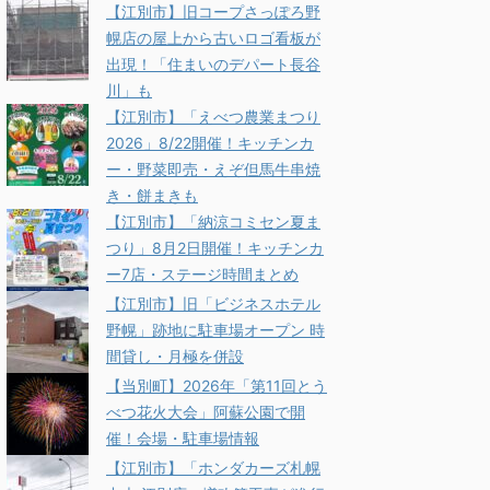
【江別市】旧コープさっぽろ野
幌店の屋上から古いロゴ看板が
出現！「住まいのデパート長谷
川」も
【江別市】「えべつ農業まつり
2026」8/22開催！キッチンカ
ー・野菜即売・えぞ但馬牛串焼
き・餅まきも
【江別市】「納涼コミセン夏ま
つり」8月2日開催！キッチンカ
ー7店・ステージ時間まとめ
【江別市】旧「ビジネスホテル
野幌」跡地に駐車場オープン 時
間貸し・月極を併設
【当別町】2026年「第11回とう
べつ花火大会」阿蘇公園で開
催！会場・駐車場情報
【江別市】「ホンダカーズ札幌