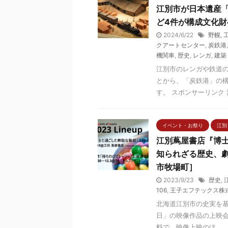
江別市が日本遺産
ど4件が構成文化財
2024/6/22
野幌
,
クアートセンター
,
炭鉄港
機関車
,
歴史
,
レンガ
,
建築
江別市のレンガや鉄道
とから、「炭鉄港」の
す。 スポンサーリンク 江
イベント・お祭り
江別
江別蔦屋書店『博
知られざる歴史、
市牧場町］
2023/9/23
歴史
,
106
,
王子エフテックス株
北海道江別市の史実を基に
日」の映像作品の上映会が
料で、映像上映のほ ...