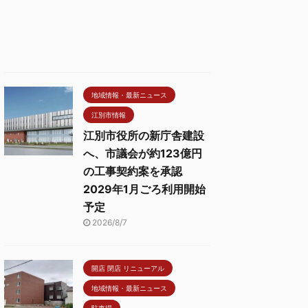
地域情報・最新ニュース
江別市情報
江別市役所の新庁舎建設
へ、市議会が約123億円
の工事契約案を承認
2029年1月ごろ利用開始
予定
2026/8/7
開店 閉店 リニューアル
地域情報・最新ニュース
駐車場