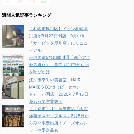
週間人気記事ランキング
【札幌市厚別区】イオン札幌厚
別店が8月23日閉店、9月中旬
「ザ・ビッグ厚別店」にリニュ
ーアル
一般国道5号創成川通「都心アク
セス道路」工事中 江別市が迂回
を呼びかけ
江別市幸町の美容室「HAIR
MAKE'S B2nd（ビーセカン
ド）」が閉店、2026年7月15日
をもって営業終了
【江別市】江別蔦屋書店「函館
洋菓子スナッフルス」8月5日か
ら期間限定出店！チーズオムレ
ットや限定品も