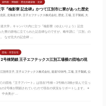
資料館・博物館・歴史的建築物・史跡
字『楡影寮 記念碑』かつて江別市に寮があった歴史
北区
,
北海道大学
,
王子エフテックス株式会社
,
歴史
,
工場
,
王子製紙
,
大
海道大学」キャンパス内に立つ『楡影寮（ゆえいりょう）記念
った寮の跡地に立てられた記念碑なのですが、略年譜に「江別」の
 なぜ北大の記念碑 ...
団地・市営住宅
2号棟閉鎖 王子エフテックス江別工場横の団地の現
,
江別市王子
,
王子エフテックス株式会社
,
道道1056号
,
工場
,
王子製紙
,
公
ての団地『王子アパート』は現在1号棟～3号棟の3棟が並んで立っ
央の2号棟が閉鎖されていたので現在の状況をリポートします。 ※
中央奥が ...