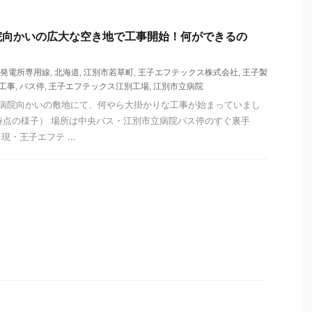
院向かいの広大な空き地で工事開始！何ができるの
発電所専用線
,
北海道
,
江別市若草町
,
王子エフテックス株式会社
,
王子製
工事
,
バス停
,
王子エフテックス江別工場
,
江別市立病院
立病院向かいの敷地にて、何やら大掛かりな工事が始まっていまし
1日時点の様子） 場所は中央バス・江別市立病院バス停のすぐ裏手
・王子エフテ ...