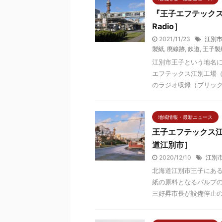
『王子エフテックス
Radio］
2021/11/23
江別
製紙
,
廃線跡
,
鉄道
,
王子製
江別市王子という地名
エフテックス江別工場（
のラジオ収録（ブリックレ
地域情報・最新ニュース
王子エフテックス江
道江別市］
2020/12/10
江別
北海道江別市王子にある
紙の原料となるパルプの
三好昇市長が設備停止の延