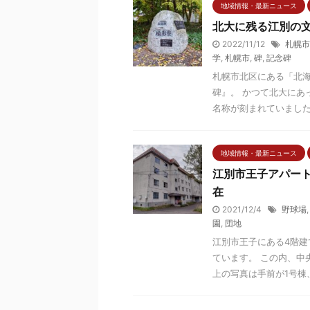
地域情報・最新ニュース
北大に残る江別の文
2022/11/12
札幌市
学
,
札幌市
,
碑
,
記念碑
札幌市北区にある「北
碑』。 かつて北大にあ
名称が刻まれていました。
地域情報・最新ニュース
江別市王子アパート
在
2021/12/4
野球場
園
,
団地
江別市王子にある4階建
ています。 この内、中
上の写真は手前が1号棟、