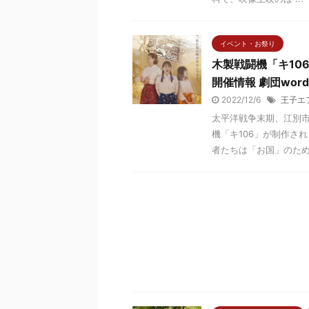
イベント・お祭り
木製戦闘機「キ10
開催情報 劇団words
2022/12/6
王子エ
太平洋戦争末期、江別
機「キ106」が制作さ
者たちは「お国」のために