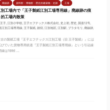
廃線跡
資料館・博物館・歴史的建築物・史跡
工場
江別工場内で「王子製紙江別工場専用線」廃線跡の痕
リ的工場内散策
王子
,
江別小学校
,
王子エフテックス株式会社
,
史上初
,
歴史
,
国道12号
,
紙江別工場専用線
,
王子製紙
,
踏切
,
江別地区
,
江別駅
,
ブラタモリ
,
廃線跡
,
古の製紙工場『王子エフテックス江別工場（旧 王子製紙）』には
延びていた貨物専用鉄道『王子製紙江別工場専用線』という引込線
1986 ...