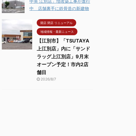
中央 江別店」増改築工事が進行
中 店舗裏手に鉄骨造の新建物
開店 閉店 リニューアル
地域情報・最新ニュース
【江別市】「TSUTAYA
上江別店」内に「サンド
ラッグ上江別店」9月末
オープン予定！市内2店
舗目
2026/8/7