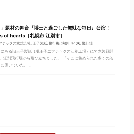
6」題材の舞台『博士と過ごした無駄な毎日』公演！
 of hearts［札幌市 江別市］
フテックス株式会社
,
王子製紙
,
飛行機
,
演劇
,
キ106
,
飛行場
市にある旧王子製紙（現王子エフテックス江別工場）にて木製戦闘
れ、江別飛行場から飛び立ちました。 「そこに集められた多くの若
働いていた。 ...