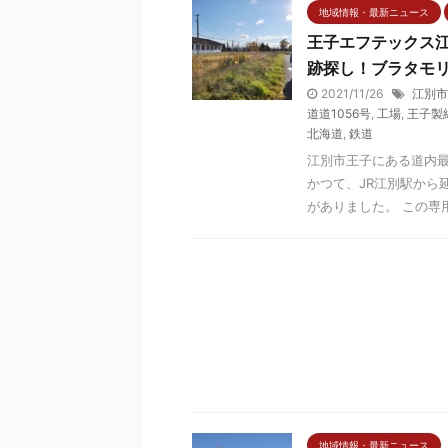
地域情報・最新ニュース
王子エフテックス
跡探し！ブラタモ
2021/11/26
江別市
道道1056号
,
工場
,
王子製
北海道
,
鉄道
江別市王子にある道内最
かつて、JR江別駅から
がありました。 この専用線は
地域情報・最新ニュース