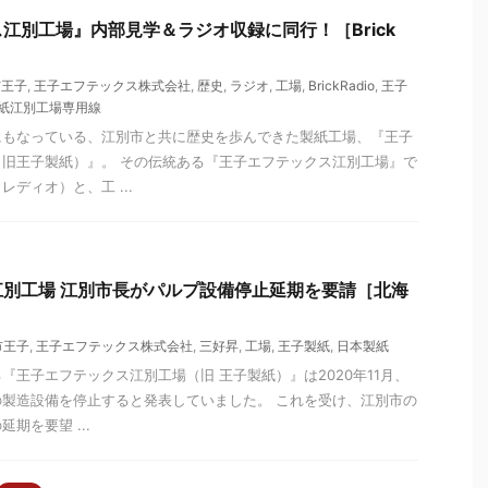
江別工場』内部見学＆ラジオ収録に同行！［Brick
市王子
,
王子エフテックス株式会社
,
歴史
,
ラジオ
,
工場
,
BrickRadio
,
王子
紙江別工場専用線
にもなっている、江別市と共に歴史を歩んできた製紙工場、『王子
旧王子製紙）』。 その伝統ある『王子エフテックス江別工場』で
ディオ）と、工 ...
別工場 江別市長がパルプ設備停止延期を要請［北海
市王子
,
王子エフテックス株式会社
,
三好昇
,
工場
,
王子製紙
,
日本製紙
『王子エフテックス江別工場（旧 王子製紙）』は2020年11月、
製造設備を停止すると発表していました。 これを受け、江別市の
期を要望 ...