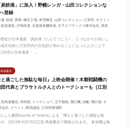
「炭鉄港」に加入！野幌レンガ・山田コレクションな
へ登録
工場
,
鉄道
,
貨車
,
煉瓦工場
,
米澤煉瓦
,
山田コレクション
,
江別市
,
セラミッ
,
鉄道遺産
,
夕張鉄道
,
北海道炭礦鉄道
,
王子エフテックス株式会社
,
蒸気
の歴史が日本遺産「炭鉄港（たんてつこう）」とつながりが深いこ
構成文化財に江別市内の文化財が加わることになったとのことで
別市が日本遺産「 ...
 蔦屋書店
士と過ごした無駄な毎日』上映会開催！木製戦闘機の
劇団代表とブラサトルさんとのトークショーも［江別
江別蔦屋書店
,
和田哲
,
トークショー
,
王子製紙
,
飛行機
,
演劇
,
飛行場
,
キ
式会社
,
イベント
,
町田誠也
,
江別市牧場町
した劇団words of heartsによる「博士と過ごした無駄な毎
、2023年10月15日江別 蔦屋書店で開催されます。 参加費は無