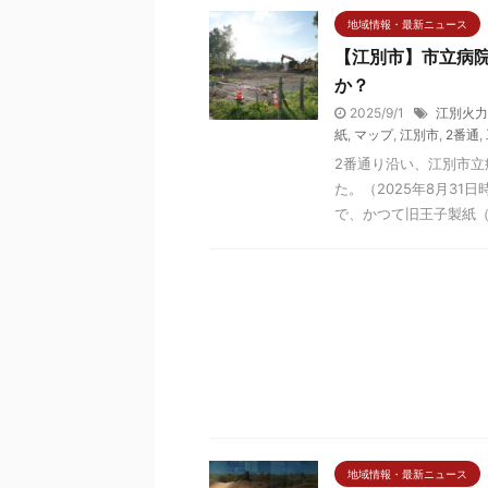
地域情報・最新ニュース
【江別市】市立病
か？
2025/9/1
江別火力
紙
,
マップ
,
江別市
,
2番通
,
2番通り沿い、江別市
た。（2025年8月3
で、かつて旧王子製紙（現
地域情報・最新ニュース