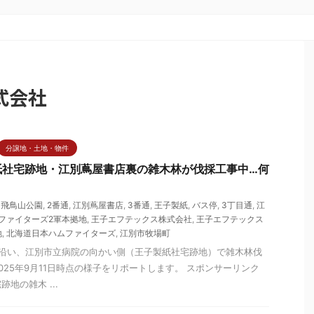
式会社
分譲地・土地・物件
紙社宅跡地・江別蔦屋書店裏の雑木林が伐採工事中…何
,
飛鳥山公園
,
2番通
,
江別蔦屋書店
,
3番通
,
王子製紙
,
バス停
,
3丁目通
,
江
ファイターズ2軍本拠地
,
王子エフテックス株式会社
,
王子エフテックス
地
,
北海道日本ハムファイターズ
,
江別市牧場町
り沿い、江別市立病院の向かい側（王子製紙社宅跡地）で雑木林伐
025年9月11日時点の様子をリポートします。 スポンサーリンク
地の雑木 ...