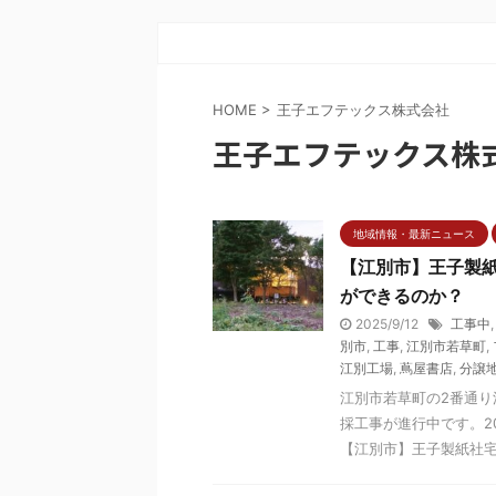
HOME
>
王子エフテックス株式会社
王子エフテックス株
地域情報・最新ニュース
【江別市】王子製
ができるのか？
2025/9/12
工事中
別市
,
工事
,
江別市若草町
,
江別工場
,
蔦屋書店
,
分譲
江別市若草町の2番通
採工事が進行中です。2
【江別市】王子製紙社宅跡