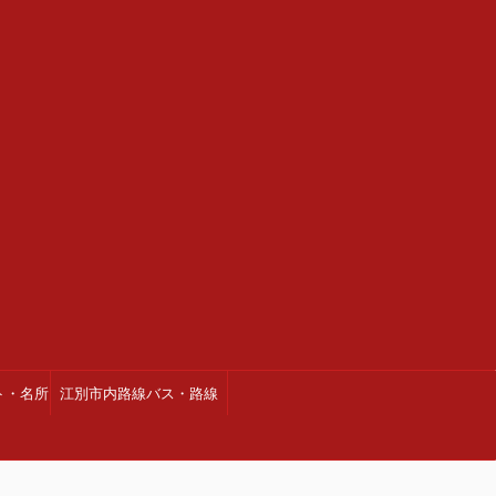
ト・名所
江別市内路線バス・路線
図・時刻表