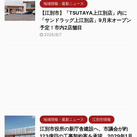
地域情報・最新ニュース
【江別市】「TSUTAYA上江別店」内に
「サンドラッグ上江別店」9月末オープン
予定！市内2店舗目
2026/8/7
地域情報・最新ニュース
江別市情報
江別市役所の新庁舎建設へ、市議会が約
123億円の工事契約案を承認 2029年1月