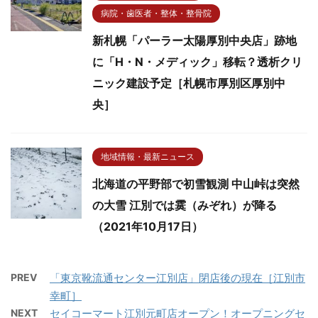
病院・歯医者・整体・整骨院
新札幌「パーラー太陽厚別中央店」跡地
に「H・N・メディック」移転？透析クリ
ニック建設予定［札幌市厚別区厚別中
央］
地域情報・最新ニュース
北海道の平野部で初雪観測 中山峠は突然
の大雪 江別では霙（みぞれ）が降る
（2021年10月17日）
PREV
「東京靴流通センター江別店」閉店後の現在［江別市
幸町］
NEXT
セイコーマート江別元町店オープン！オープニングセ