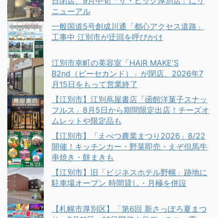
日閉店、9月中旬「ザ・ビッグ厚別店」にリ
ニューアル
一般国道5号創成川通「都心アクセス道路」
工事中 江別市が迂回を呼びかけ
江別市幸町の美容室「HAIR MAKE'S
B2nd（ビーセカンド）」が閉店、2026年7
月15日をもって営業終了
【江別市】江別蔦屋書店「函館洋菓子スナッ
フルス」8月5日から期間限定出店！チーズオ
ムレットや限定品も
【江別市】「えべつ農業まつり2026」8/22
開催！キッチンカー・野菜即売・えぞ但馬牛
串焼き・餅まきも
【江別市】旧「ビジネスホテル野幌」跡地に
駐車場オープン 時間貸し・月極を併設
【札幌市厚別区】「第6回 新さっぽろ夏まつ