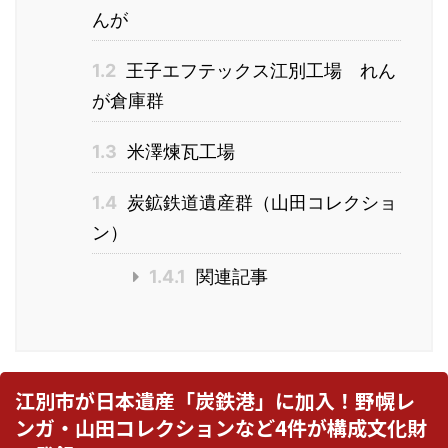
んが
1.2
王子エフテックス江別工場 れん
が倉庫群
1.3
米澤煉瓦工場
1.4
炭鉱鉄道遺産群（山田コレクショ
ン）
1.4.1
関連記事
江別市が日本遺産「炭鉄港」に加入！野幌レ
ンガ・山田コレクションなど4件が構成文化財