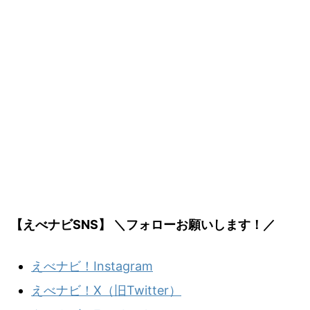
【えべナビSNS】 ＼フォローお願いします！／
えべナビ！Instagram
えべナビ！X（旧Twitter）