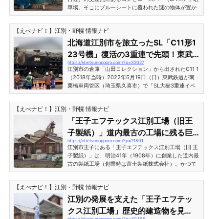
車場。そこにブルーシートに覆われた謎の物体が置か
れています。今回はこの謎の物体＝蒸気機関車につい
て追跡したいと思います。※2017年10月追記：蒸気機
【えべナビ！】江別・野幌 情報ナビ
関車が移動しました※2018年9月追記：山田コレクシ
ョン「C11 1」が東武鉄道へ売却されました※2021年7
北海道江別市を旅立ったSL「C11形1
月追記：山田コレクション全保存車両一覧を更新北海
23号機」復活の3重連で先頭！東武
道江別市文京台に放置された謎の蒸気機関車大きさや
https://ebetsunopporo.com/?p=32027
鉄道SL大樹
形から見て、どう考えても蒸気機関車（SL）であるこ
江別市の倉庫「山田コレクション」から出されたC11 1
とがうかがえます。な...
（2018年当時）2022年6月19日（日）東武鉄道が南
栗橋車両管区（埼玉県久喜市）で「SL大樹3重連イベ
ント」を開催しました。昭和のSL時代でも珍しかった
蒸気機関車の3重連走行。先頭を走ったのは復旧作業
【えべナビ！】江別・野幌 情報ナビ
が完了した「C11形123号機」でした。復活を遂げた
「C11 123」はかつて北海道江別市の倉庫・通称「山
「王子エフテックス江別工場（旧王
田コレクション」で保存されていたSL「C11 1（当
子製紙）」道内最古の工場に残る巨
時）」。2018年11月に東武鉄道へと旅立った蒸気機関
https://ebetsunopporo.com/?p=21801
大レンガ建築
車です。東武鉄道SL大樹として華々しく走る姿が話題
江別市王子にある「王子エフテックス江別工場（旧 王
となっています。北海道江別...
子製紙）」は、明治41年（1908年）に創業した道内最
古の製紙工場（創業時は富士製紙株式会社）。かつて
は王子専用線という引込線の鉄道も走っていた歴史あ
る工場ですが、工場裏側の石狩川沿いに進むとレンガ
【えべナビ！】江別・野幌 情報ナビ
造りの古い建築物が見えるとのことなので行ってまい
りました。「王子エフテックス江別工場（旧王子製
江別の発展を支えた「王子エフテッ
紙）」道内最古の工場に残る巨大レンガ建築王子エフ
クス江別工場」歴史的建造物を見
テックス江別工場（江別市王子）裏側にある石狩川堤
https://ebetsunopporo.com/?p=40499