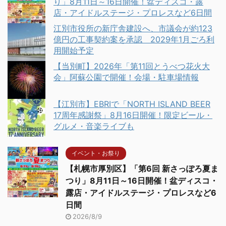
り」8月11日～16日開催！盆ディスコ・露
店・アイドルステージ・プロレスなど6日間
江別市役所の新庁舎建設へ、市議会が約123
億円の工事契約案を承認 2029年1月ごろ利
用開始予定
【当別町】2026年「第11回とうべつ花火大
会」阿蘇公園で開催！会場・駐車場情報
【江別市】EBRIで「NORTH ISLAND BEER
17周年感謝祭」8月16日開催！限定ビール・
グルメ・音楽ライブも
イベント・お祭り
【札幌市厚別区】「第6回 新さっぽろ夏ま
つり」8月11日～16日開催！盆ディスコ・
露店・アイドルステージ・プロレスなど6
日間
2026/8/9