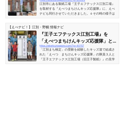
る！外国製古レール、野幌レンガ使
防沿いを歩いていくと、物々しい巨大な工場施設が見
江別市にある製紙工場『王子エフテックス江別工場』
えます。よく見ると...
用最古の倉庫
を取材する『えべつまちけんキッズ応援隊』に、えべ
ナビも同行させていただきました。↓その時の様子は
こちら↓取材に同行させて頂いた際、たいへん貴重な
建物・遺構をたくさん王子エフテックスさんに見せて
【えべナビ！】江別・野幌 情報ナビ
いただいたので、まちけんキッズの記事とは別に、え
べナビのリポートも追加したいと思います。王子エフ
『王子エフテックス江別工場』を
テックス江別工場に残る遺構鉄道廃線跡と外国製古レ
「えべつまちけんキッズ応援隊」と
ール王子エフテックス江別工場にはかつて江別駅から
https://ebetsunopporo.com/?p=40157
一緒に見学しました[江別市王子]
「王子製紙江別工場専用線」という貨物路線が延びて
「江別まち検定」の受験を経験したキッズ達で結成さ
いました。鉄道廃線...
れた「えべつ まちけんキッズ応援隊」の隊員３人と
『王子エフテックス江別工場（旧王子製紙）』の見学
をしました。熱心に取材をする隊員達の様子を中心に
工場の様子をレポートします。王子エフテックス江別
工場見学の様子江別市王子の地名にもなっており、江
別市の歴史と共に歩んできた製紙工場『王子エフテッ
クス江別工場（旧王子製紙）』の敷地内に入ると、ま
ずは総合事務所に案内され、歓迎「えべつまちけんキ
ッズ応援隊ご一行様」の案内看板を用意し迎えてくれ
ました！これには...