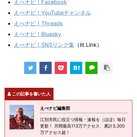
えべナビ！Facebook
えべナビ！YouTubeチャンネル
えべナビ！Threads
えべナビ！Bluesky
えべナビ！SNSリンク集
（lit.Link）
この記事を書いた人
えべナビ編集部
江別市民に役立つ情報・速報を（ほぼ）毎日
更新！ 月間最高113万アクセス、累計3,300
万アクセス超！