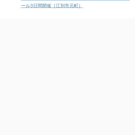
ール3日間開催［江別市元町］