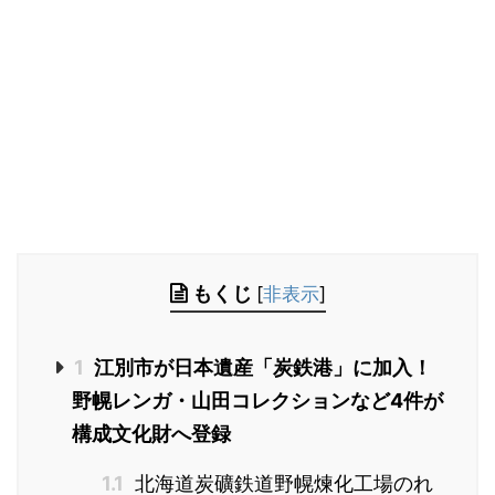
もくじ
[
非表示
]
1
江別市が日本遺産「炭鉄港」に加入！
野幌レンガ・山田コレクションなど4件が
構成文化財へ登録
1.1
北海道炭礦鉄道野幌煉化工場のれ