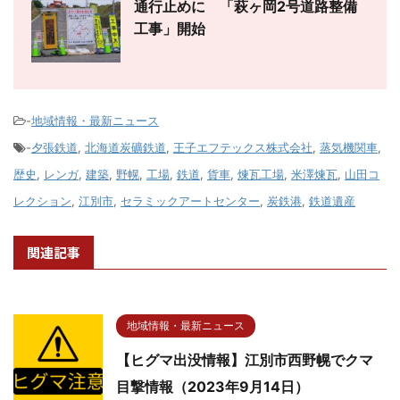
通行止めに 「萩ヶ岡2号道路整備
工事」開始
-
地域情報・最新ニュース
-
夕張鉄道
,
北海道炭礦鉄道
,
王子エフテックス株式会社
,
蒸気機関車
,
歴史
,
レンガ
,
建築
,
野幌
,
工場
,
鉄道
,
貨車
,
煉瓦工場
,
米澤煉瓦
,
山田コ
レクション
,
江別市
,
セラミックアートセンター
,
炭鉄港
,
鉄道遺産
関連記事
地域情報・最新ニュース
【ヒグマ出没情報】江別市西野幌でクマ
目撃情報（2023年9月14日）