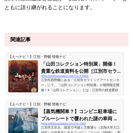
ともに語り継がれることになります。
関連記事
【えべナビ！】江別・野幌 情報ナビ
「山田コレクション特別展」開催！
貴重な鉄道資料を公開［江別市セラ
https://ebetsunopporo.com/?p=43989
ミックアートセンター］
江別市西野幌にある「江別市セラミックアートセンタ
ー」にて、『山田コレクション特別展』が期間限定開
催！※「山田コレクション」とは：江別市の鉄道愛好
家・山田健典氏（故人）が収集した十数両に及ぶ鉄道
車両や鉄道関連備品の総称。山田コレクションの一つ
【えべナビ！】江別・野幌 情報ナビ
だった「C11 1」は2018年に東武鉄道へ売却され、現
在C11形123号機として動態復元されました。貴重な鉄
【蒸気機関車？】コンビニ駐車場に
道資料の数々「山田コレクション特別展」開催！［江
ブルーシートで覆われた謎の車両 山
別市セラミックアートセンター］江別市西野幌にある
https://ebetsunopporo.com/?p=1286
田コレクションとは？［北海道江別
「セラミックアートセンター」。レンガや焼き物の歴
江別市文京台、国道12号線と文教通り（北翔大学入口
史が学べる施設です...
市文京台（大麻地区）］
付近）の交差点にあるコンビニ「スパー（SPAR）」駐