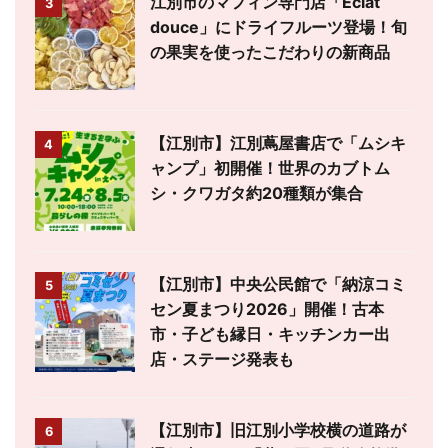
江別市のマフィン専門店「Éclat
3
douce」にドライフルーツ登場！旬
の果実を使ったこだわりの新商品
【江別市】江別蔦屋書店で「ムシキ
4
ャンプ」初開催！世界のカブトム
シ・クワガタ約20種類が集合
【江別市】中央公民館で「納涼コミ
5
セン夏まつり2026」開催！古本
市・子ども縁日・キッチンカー出
店・ステージ発表も
【江別市】旧江別小学校横の道路が
6