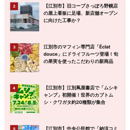
【江別市】旧コープさっぽろ野幌店
2
の屋上看板に足場、新店舗オープン
に向けた工事か？
江別市のマフィン専門店「Éclat
3
douce」にドライフルーツ登場！旬
の果実を使ったこだわりの新商品
【江別市】江別蔦屋書店で「ムシキ
4
ャンプ」初開催！世界のカブトム
シ・クワガタ約20種類が集合
【江別市】中央公民館で「納涼コミ
5