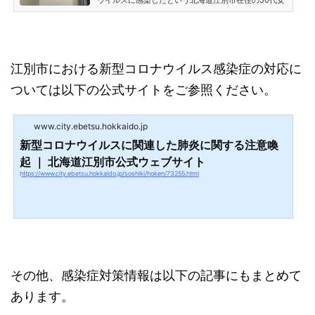
性について詳細が発表されました。報道によると、江
別市内の小学校に勤務する配膳員であるとのこと。江
別市 新型コロナウイルス感染 50代女性は小学校の給
食配膳員と発表（2020年2月23日）2020年2月22日
の北海道知事の会見にて、江別市の50代パート従業員
江別市における新型コロナウイルス感染症の対応に
の女性が新型コロナウイルスに感染したという発表が
ありました。江別市は翌日の23日、新型肺炎に感染し
ついては以下の公式サイトをご参照ください。
た女性についての詳細を発...
www.city.ebetsu.hokkaido.jp
新型コロナウイルスに関連した肺炎に関する注意喚
起 ｜ 北海道江別市公式ウェブサイト
https://www.city.ebetsu.hokkaido.jp/soshiki/hoken/73255.html
その他、感染症対策情報は以下の記事にもまとめて
あります。