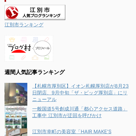
江別市ランキング
週間人気記事ランキング
【札幌市厚別区】イオン札幌厚別店が8月23
日閉店、9月中旬「ザ・ビッグ厚別店」にリ
ニューアル
一般国道5号創成川通「都心アクセス道路」
工事中 江別市が迂回を呼びかけ
江別市幸町の美容室「HAIR MAKE'S