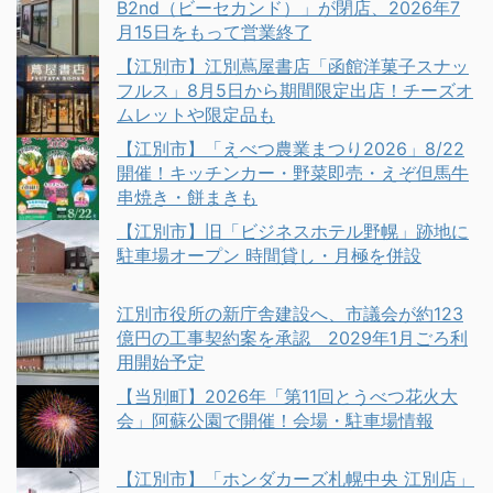
B2nd（ビーセカンド）」が閉店、2026年7
月15日をもって営業終了
【江別市】江別蔦屋書店「函館洋菓子スナッ
フルス」8月5日から期間限定出店！チーズオ
ムレットや限定品も
【江別市】「えべつ農業まつり2026」8/22
開催！キッチンカー・野菜即売・えぞ但馬牛
串焼き・餅まきも
【江別市】旧「ビジネスホテル野幌」跡地に
駐車場オープン 時間貸し・月極を併設
江別市役所の新庁舎建設へ、市議会が約123
億円の工事契約案を承認 2029年1月ごろ利
用開始予定
【当別町】2026年「第11回とうべつ花火大
会」阿蘇公園で開催！会場・駐車場情報
【江別市】「ホンダカーズ札幌中央 江別店」