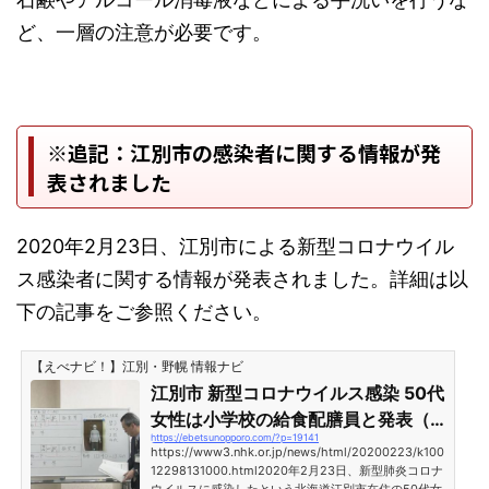
ど、一層の注意が必要です。
※追記：江別市の感染者に関する情報が発
表されました
2020年2月23日、江別市による新型コロナウイル
ス感染者に関する情報が発表されました。詳細は以
下の記事をご参照ください。
【えべナビ！】江別・野幌 情報ナビ
江別市 新型コロナウイルス感染 50代
女性は小学校の給食配膳員と発表（2
https://ebetsunopporo.com/?p=19141
020年2月23日）
https://www3.nhk.or.jp/news/html/20200223/k100
12298131000.html2020年2月23日、新型肺炎コロナ
ウイルスに感染したという北海道江別市在住の50代女