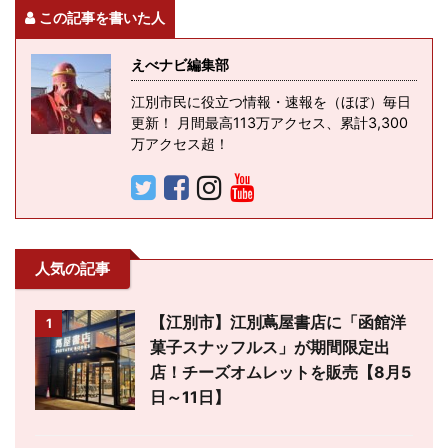
この記事を書いた人
えべナビ編集部
江別市民に役立つ情報・速報を（ほぼ）毎日
更新！ 月間最高113万アクセス、累計3,300
万アクセス超！
人気の記事
【江別市】江別蔦屋書店に「函館洋
1
菓子スナッフルス」が期間限定出
店！チーズオムレットを販売【8月5
日～11日】