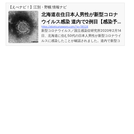
【えべナビ！】江別・野幌 情報ナビ
北海道在住日本人男性が新型コロナ
ウイルス感染 道内で2例目【感染予防
https://ebetsunopporo.com/?p=19024
対策情報あり】
新型コロナウイルス／国立感染症研究所2020年2月14
日、北海道に住む50代の日本人男性が新型コロナウイ
ルスに感染したことが確認されました。道内で新型コ
ロナウイルス感染者は、中国湖北省武漢市在住の40代
女性旅行者の確認以来２例目で、道内在住者としては
初となります。北海道在住日本人男性に新型コロナウ
イルス感染 道内で2例目北海道では2人目となる新型コ
ロナウイルスの感染者が確認されました。報道による
と、感染した50代の日本人男性は海外への渡航歴が無
いとのこと。北海道への中国人旅行客から感染した可
能性が高そうです...