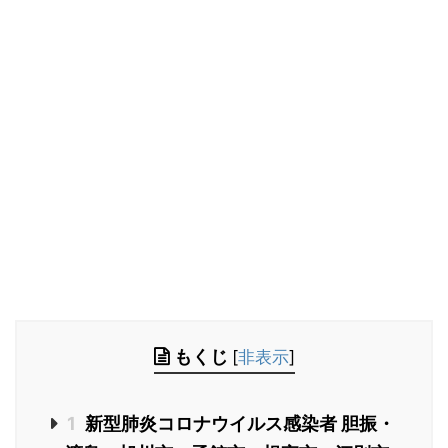
もくじ
[
非表示
]
1
新型肺炎コロナウイルス感染者 胆振・