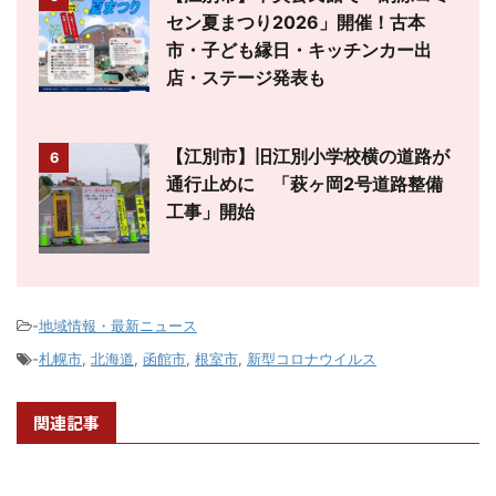
セン夏まつり2026」開催！古本
市・子ども縁日・キッチンカー出
店・ステージ発表も
【江別市】旧江別小学校横の道路が
6
通行止めに 「萩ヶ岡2号道路整備
工事」開始
-
地域情報・最新ニュース
-
札幌市
,
北海道
,
函館市
,
根室市
,
新型コロナウイルス
関連記事