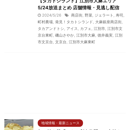
【タカトシランド】江別市大麻エリア
5/24放送まとめ 店舗情報・見逃し配信
2024/5/26
商店街
,
野菜
,
ジェラート
,
寿司
,
町村農場
,
発見！タカトシランド
,
大麻銀座商店街
,
タカアンドトシ
,
アイス
,
カフェ
,
江別市
,
江別市文
京台東町
,
磯山さやか
,
江別市大麻
,
徳井義実
,
江別
市文京台
,
文京台
,
江別市大麻東町
地域情報・最新ニュース