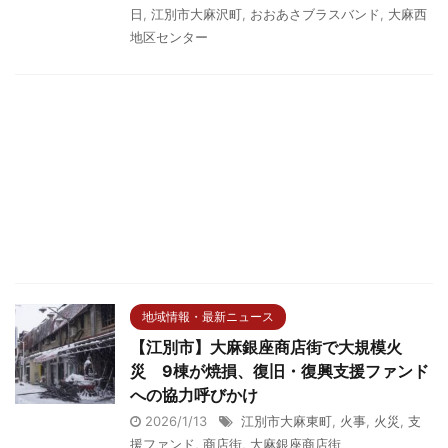
日
,
江別市大麻沢町
,
おおあさブラスバンド
,
大麻西
地区センター
地域情報・最新ニュース
【江別市】大麻銀座商店街で大規模火
災 9棟が焼損、復旧・復興支援ファンド
への協力呼びかけ
2026/1/13
江別市大麻東町
,
火事
,
火災
,
支
援ファンド
,
商店街
,
大麻銀座商店街