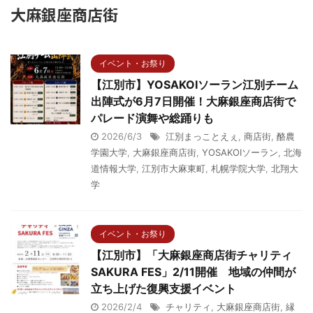
大麻銀座商店街
イベント・お祭り
【江別市】YOSAKOIソーラン江別チーム
出陣式が6月7日開催！大麻銀座商店街で
パレード演舞や総踊りも
2026/6/3
江別まっことえぇ
,
商店街
,
酪農
学園大学
,
大麻銀座商店街
,
YOSAKOIソーラン
,
北海
道情報大学
,
江別市大麻東町
,
札幌学院大学
,
北翔大
学
イベント・お祭り
【江別市】「大麻銀座商店街チャリティ
SAKURA FES」2/11開催 地域の仲間が
立ち上げた復興支援イベント
2026/2/4
チャリティ
,
大麻銀座商店街
,
縁