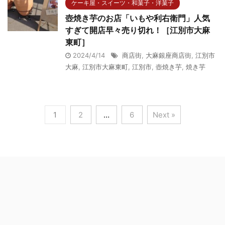
ケーキ屋・スイーツ・和菓子・洋菓子
壺焼き芋のお店「いもや利右衛門」人気
すぎて開店早々売り切れ！［江別市大麻
東町］
2024/4/14
商店街
,
大麻銀座商店街
,
江別市
大麻
,
江別市大麻東町
,
江別市
,
壺焼き芋
,
焼き芋
1
2
…
6
Next »