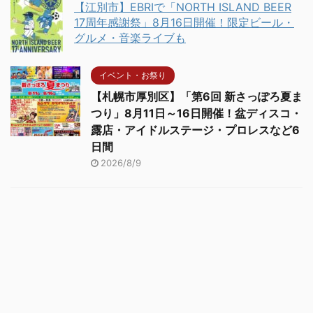
【江別市】EBRIで「NORTH ISLAND BEER
17周年感謝祭」8月16日開催！限定ビール・
グルメ・音楽ライブも
イベント・お祭り
【札幌市厚別区】「第6回 新さっぽろ夏ま
つり」8月11日～16日開催！盆ディスコ・
露店・アイドルステージ・プロレスなど6
日間
2026/8/9