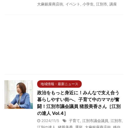
大麻銀座商店街
,
イベント
,
小学生
,
江別市
,
講座
地域情報・最新ニュース
政治をもっと身近に！みんなで支え合う
暮らしやすい街へ、子育て中のママが奮
闘！江別市議会議員 猪股美香さん［江別
の達人 Vol.4］
2024/11/5
子育て
,
江別市議会議員
,
江別市
,
江別の達人
,
猪股美香
,
選挙
,
大麻銀座商店街
,
移住
,