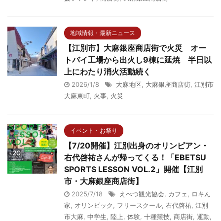
地域情報・最新ニュース
【江別市】大麻銀座商店街で火災 オー
トバイ工場から出火し9棟に延焼 半日以
上にわたり消火活動続く
2026/1/8
大麻地区
,
大麻銀座商店街
,
江別市
大麻東町
,
火事
,
火災
イベント・お祭り
【7/20開催】江別出身のオリンピアン・
右代啓祐さんが帰ってくる！「EBETSU
SPORTS LESSON VOL.2」開催【江別
市・大麻銀座商店街】
2025/7/18
えべつ観光協会
,
カフェ
,
ロキん
家
,
オリンピック
,
フリースクール
,
右代啓祐
,
江別
市大麻
,
中学生
,
陸上
,
体験
,
十種競技
,
商店街
,
運動
,