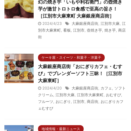
幻の焼き芋「いもや利右衛門」の壺焼き
芋が激甘トロトロ食感で至高の旨さ！
［江別市大麻東町 大麻銀座商店街］
2024/4/23
大麻銀座商店街
,
江別市大麻
,
江
別市大麻東町
,
看板
,
江別市
,
壺焼き芋
,
焼き芋
,
商店
街
ケーキ屋・スイーツ・和菓子・洋菓子
大麻銀座商店街「おにぎりカフェ・むす
び」でブレンダーソフト三昧！［江別市
大麻東町］
2024/4/20
大麻銀座商店街
,
カフェ
,
ソフト
クリーム
,
江別市大麻
,
江別市大麻東町
,
おむすび
,
フルーツ
,
おにぎり
,
江別市
,
商店街
,
おにぎりカフ
ェむすび
地域情報・最新ニュース