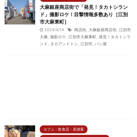
大麻銀座商店街で「発見！タカトシラン
ド」撮影ロケ！目撃情報多数あり［江別
市大麻東町］
2024/4/14
商店街
,
大麻銀座商店街
,
江別市
大麻
,
撮影ロケ
,
江別市大麻東町
,
発見！タカトシラ
ンド
,
タカアンドトシ
,
江別市
,
パン屋
カフェ・飲食店・居酒屋