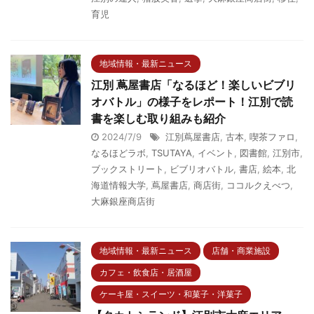
育児
地域情報・最新ニュース
江別 蔦屋書店「なるほど！楽しいビブリ
オバトル」の様子をレポート！江別で読
書を楽しむ取り組みも紹介
2024/7/9
江別蔦屋書店
,
古本
,
喫茶ファロ
,
なるほどラボ
,
TSUTAYA
,
イベント
,
図書館
,
江別市
,
ブックストリート
,
ビブリオバトル
,
書店
,
絵本
,
北
海道情報大学
,
蔦屋書店
,
商店街
,
ココルクえべつ
,
大麻銀座商店街
地域情報・最新ニュース
店舗・商業施設
カフェ・飲食店・居酒屋
ケーキ屋・スイーツ・和菓子・洋菓子