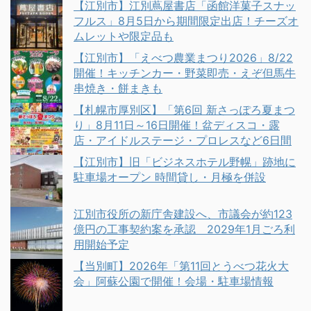
【江別市】江別蔦屋書店「函館洋菓子スナッ
フルス」8月5日から期間限定出店！チーズオ
ムレットや限定品も
【江別市】「えべつ農業まつり2026」8/22
開催！キッチンカー・野菜即売・えぞ但馬牛
串焼き・餅まきも
【札幌市厚別区】「第6回 新さっぽろ夏まつ
り」8月11日～16日開催！盆ディスコ・露
店・アイドルステージ・プロレスなど6日間
【江別市】旧「ビジネスホテル野幌」跡地に
駐車場オープン 時間貸し・月極を併設
江別市役所の新庁舎建設へ、市議会が約123
億円の工事契約案を承認 2029年1月ごろ利
用開始予定
【当別町】2026年「第11回とうべつ花火大
会」阿蘇公園で開催！会場・駐車場情報