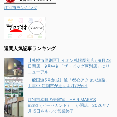
江別市ランキング
週間人気記事ランキング
【札幌市厚別区】イオン札幌厚別店が8月23
日閉店、9月中旬「ザ・ビッグ厚別店」にリ
ニューアル
一般国道5号創成川通「都心アクセス道路」
工事中 江別市が迂回を呼びかけ
江別市幸町の美容室「HAIR MAKE'S
B2nd（ビーセカンド）」が閉店、2026年7
月15日をもって営業終了