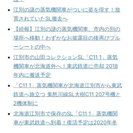
江別の謎の蒸気機関車がついに姿を現す！放
置されていたSL撤去へ
【続報】江別の謎の蒸気機関車、市内の別の
場所へ移動！わずかなお披露目の後再びブル
ーシートの中へ
江別市の山田コレクションSL「C11 1」蒸気
機関車が北海道外へ！東武鉄道に売却 2018
年内に搬送予定
「C11 1」蒸気機関車が北海道江別市から東武
鉄道へ旅立つ 鬼怒川線SL大樹C11 207号機と
2機体制に
北海道江別市で保存のSL「C11 1」蒸気機関
車が東武鉄道へ到着！復活予定は2020年冬