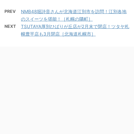
PREV
NMB48堀詩音さんが北海道江別市を訪問！江別各地
のスイーツを堪能！［札幌の隣町］
NEXT
TSUTAYA厚別ひばりが丘店が2月末で閉店！ツタヤ札
幌豊平店も3月閉店［北海道札幌市］