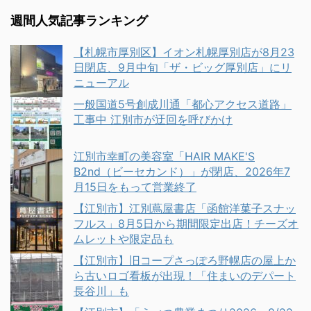
週間人気記事ランキング
【札幌市厚別区】イオン札幌厚別店が8月23
日閉店、9月中旬「ザ・ビッグ厚別店」にリ
ニューアル
一般国道5号創成川通「都心アクセス道路」
工事中 江別市が迂回を呼びかけ
江別市幸町の美容室「HAIR MAKE'S
B2nd（ビーセカンド）」が閉店、2026年7
月15日をもって営業終了
【江別市】江別蔦屋書店「函館洋菓子スナッ
フルス」8月5日から期間限定出店！チーズオ
ムレットや限定品も
【江別市】旧コープさっぽろ野幌店の屋上か
ら古いロゴ看板が出現！「住まいのデパート
長谷川」も