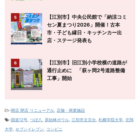
【江別市】中央公民館で「納涼コミ
5
セン夏まつり2026」開催！古本
市・子ども縁日・キッチンカー出
店・ステージ発表も
【江別市】旧江別小学校横の道路が
6
通行止めに 「萩ヶ岡2号道路整備
工事」開始
-
開店 閉店 リニューアル
,
店舗・商業施設
-
国道12号
,
つぼ八
,
原始林ボウル
,
江別市文京台
,
札幌学院大学
,
北翔
大学
,
セブンイレブン
,
コンビニ