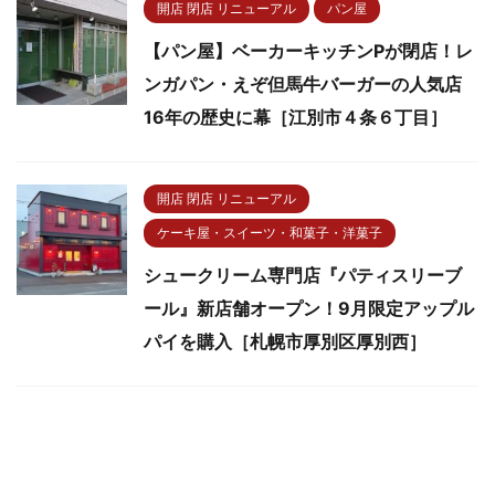
開店 閉店 リニューアル
パン屋
【パン屋】ベーカーキッチンPが閉店！レ
ンガパン・えぞ但馬牛バーガーの人気店
16年の歴史に幕［江別市４条６丁目］
開店 閉店 リニューアル
ケーキ屋・スイーツ・和菓子・洋菓子
シュークリーム専門店『パティスリーブ
ール』新店舗オープン！9月限定アップル
パイを購入［札幌市厚別区厚別西］