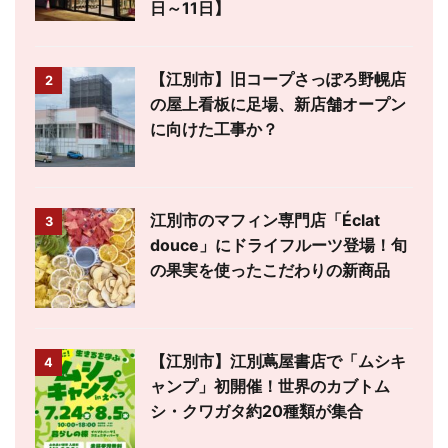
日～11日】
【江別市】旧コープさっぽろ野幌店
2
の屋上看板に足場、新店舗オープン
に向けた工事か？
江別市のマフィン専門店「Éclat
3
douce」にドライフルーツ登場！旬
の果実を使ったこだわりの新商品
【江別市】江別蔦屋書店で「ムシキ
4
ャンプ」初開催！世界のカブトム
シ・クワガタ約20種類が集合