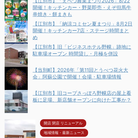
【江別市】「えべつ農業まつり2026」8/22
開催！キッチンカー・野菜即売・えぞ但馬牛
串焼き・餅まきも
【江別市】「納涼コミセン夏まつり」8月2日
開催！キッチンカー7店・ステージ時間まと
め
【江別市】旧「ビジネスホテル野幌」跡地に
駐車場オープン 時間貸し・月極を併設
【当別町】2026年「第11回とうべつ花火大
会」阿蘇公園で開催！会場・駐車場情報
【江別市】旧コープさっぽろ野幌店の屋上看
板に足場、新店舗オープンに向けた工事か？
開店 閉店 リニューアル
地域情報・最新ニュース