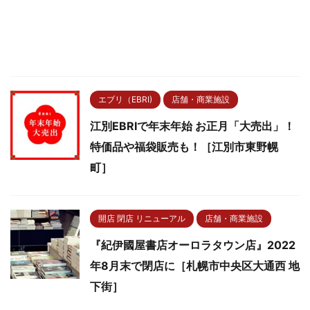
エブリ（EBRI)
店舗・商業施設
江別EBRIで年末年始 お正月「大売出」！
特価品や福袋販売も！［江別市東野幌
町］
開店 閉店 リニューアル
店舗・商業施設
『紀伊國屋書店オーロラタウン店』2022
年8月末で閉店に［札幌市中央区大通西 地
下街］